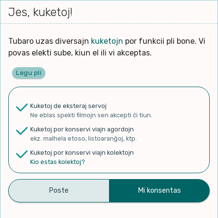
Iri




elektu
Jes, kuketoj!
Serĉi
Kolektoj
Proponu
Viaj
al
Filmo
tiun,
agor
la
kiu
enhavo
Tubaro uzas diversajn
kuketojn
por funkcii pli bone. Vi
Filozofio
plej
Ĉefpaĝen
povas elekti sube, kiun el ili vi akceptas.
gravas
Kulturo k Historio
laŭ
Legu pli
vi.
Lernado k Edukado
✨ Rigardu
Aperu.net
por vidi liston
de plej popularaj filmoj!
u
Ne
Kuketoj de eksteraj servoj
×
La
Lingvoj
Ne eblas spekti filmojn sen akcepti ĉi tiun.
ĉefa
zorgu
Kuketoj por konservi viajn agordojn
lingvo
Ludoj
ekz. malhela etoso, listoaranĝoj, ktp.
uzita
Kuketoj por konservi viajn kolektojn
en
Manĝoj k Kuirado
Kio estas kolektoj?
Ĉi-Tie, Tie, kaj Ĉie (Here,
la
filmo:
Muziko
There, and Eveywhere by
Naturo k Medio
The Beatles) – Esperanto
Filtru