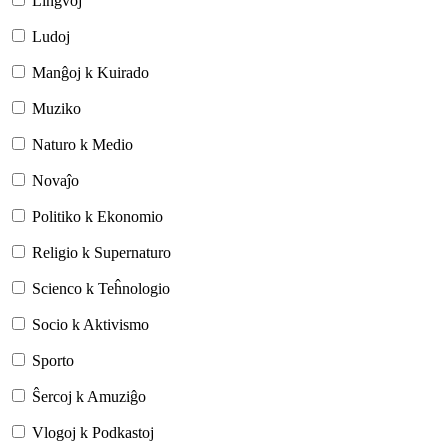
Lingvoj
Ludoj
Manĝoj k Kuirado
Muziko
Naturo k Medio
Novaĵo
Politiko k Ekonomio
Religio k Supernaturo
Scienco k Teĥnologio
Socio k Aktivismo
Sporto
Ŝercoj k Amuziĝo
Vlogoj k Podkastoj