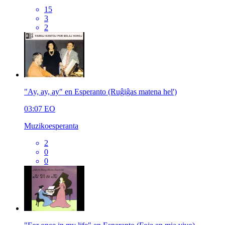
15
3
2
"Ay, ay, ay" en Esperanto (Ruĝiĝas matena hel')
03:07
EO
Muzikoesperanta
2
0
0