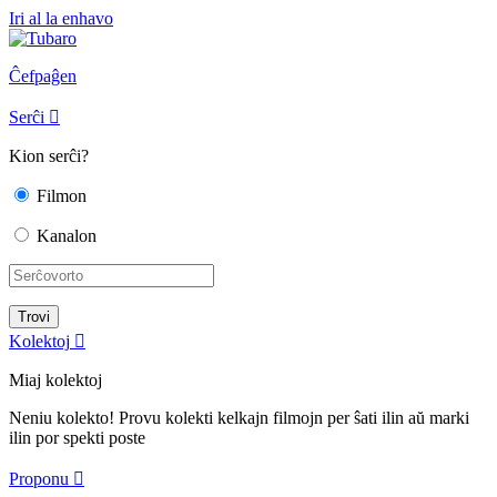
Iri al la enhavo
Ĉefpaĝen
Serĉi

Kion serĉi?
Filmon
Kanalon
Kolektoj

Miaj kolektoj
Neniu kolekto! Provu kolekti kelkajn filmojn per ŝati ilin aŭ marki
ilin por spekti poste
Proponu
