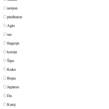
nenion
piedbaton
Aglo
sur
fingrojn
korojn
Ŝipo
Kuko
Bojas
Jupitero
Du
Katoj