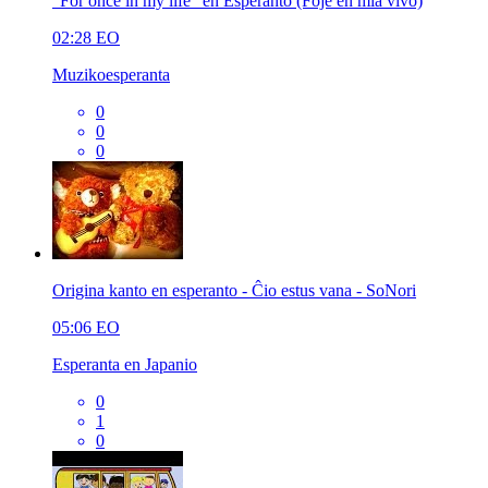
"For once in my life" en Esperanto (Foje en mia vivo)
02:28
EO
Muzikoesperanta
0
0
0
Origina kanto en esperanto - Ĉio estus vana - SoNori
05:06
EO
Esperanta en Japanio
0
1
0