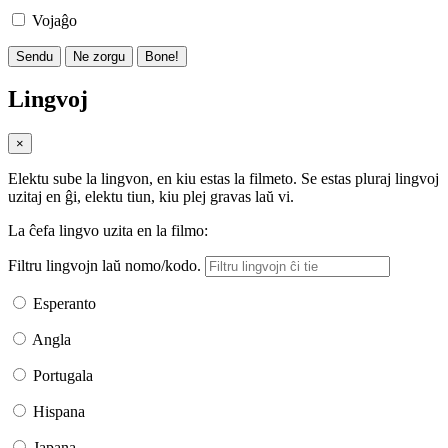
Vojaĝo
Sendu
Ne zorgu
Bone!
Lingvoj
×
Elektu sube la lingvon, en kiu estas la filmeto. Se estas pluraj lingvoj
uzitaj en ĝi, elektu tiun, kiu plej gravas laŭ vi.
La ĉefa lingvo uzita en la filmo:
Filtru lingvojn laŭ nomo/kodo.
Esperanto
Angla
Portugala
Hispana
Japana