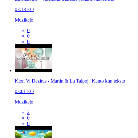
03:18
EO
Muzikejo
0
0
0
Kion Vi Deziras - Martin & La Talpoj | Kanto kun teksto
03:01
EO
Muzikejo
2
0
0