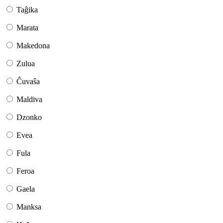
Taĝika
Marata
Makedona
Zulua
Ĉuvaŝa
Maldiva
Dzonko
Evea
Fula
Feroa
Gaela
Manksa