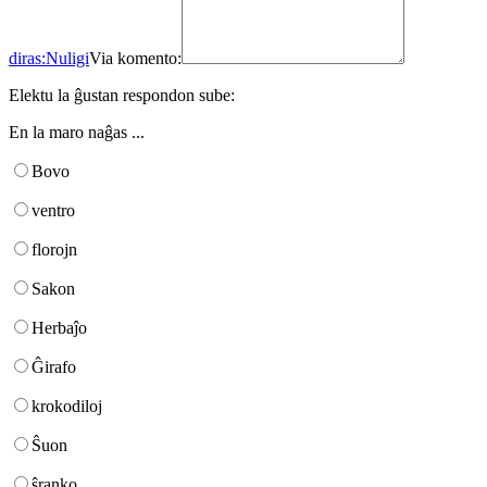
diras:
Nuligi
Via komento:
Elektu la ĝustan respondon sube:
En la maro naĝas ...
Bovo
ventro
florojn
Sakon
Herbaĵo
Ĝirafo
krokodiloj
Ŝuon
ŝranko