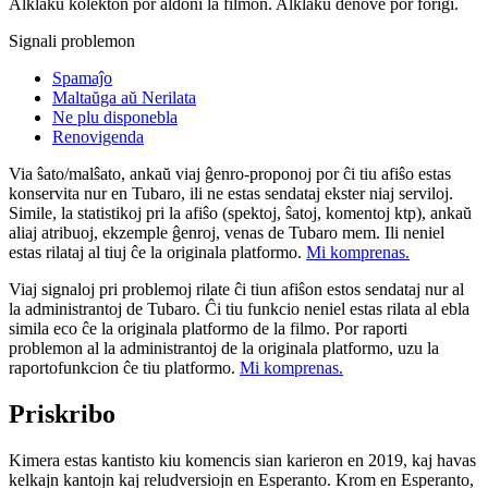
Alklaku kolekton por aldoni la filmon. Alklaku denove por forigi.
Signali problemon
Spamaĵo
Maltaŭga aŭ Nerilata
Ne plu disponebla
Renovigenda
Via ŝato/malŝato, ankaŭ viaj ĝenro-proponoj por ĉi tiu afiŝo estas
konservita nur en Tubaro, ili ne estas sendataj ekster niaj serviloj.
Simile, la statistikoj pri la afiŝo (spektoj, ŝatoj, komentoj ktp), ankaŭ
aliaj atribuoj, ekzemple ĝenroj, venas de Tubaro mem. Ili neniel
estas rilataj al tiuj ĉe la originala platformo.
Mi komprenas.
Viaj signaloj pri problemoj rilate ĉi tiun afiŝon estos sendataj nur al
la administrantoj de Tubaro. Ĉi tiu funkcio neniel estas rilata al ebla
simila eco ĉe la originala platformo de la filmo. Por raporti
problemon al la administrantoj de la originala platformo, uzu la
raportofunkcion ĉe tiu platformo.
Mi komprenas.
Priskribo
Kimera estas kantisto kiu komencis sian karieron en 2019, kaj havas
kelkajn kantojn kaj reludversiojn en Esperanto. Krom en Esperanto,