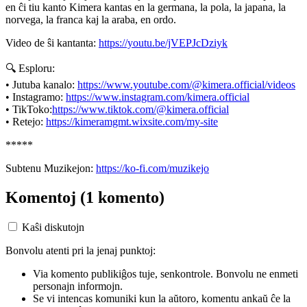
en ĉi tiu kanto Kimera kantas en la germana, la pola, la japana, la
norvega, la franca kaj la araba, en ordo.
Video de ŝi kantanta:
https://youtu.be/jVEPJcDziyk
🔍 Esploru:
• Jutuba kanalo:
https://www.youtube.com/@kimera.official/videos
• Instagramo:
https://www.instagram.com/kimera.official
• TikToko:
https://www.tiktok.com/@kimera.official
• Retejo:
https://kimeramgmt.wixsite.com/my-site
*****
Subtenu Muzikejon:
https://ko-fi.com/muzikejo
Komentoj
(1 komento)
Kaŝi diskutojn
Bonvolu atenti pri la jenaj punktoj:
Via komento publikiĝos tuje, senkontrole. Bonvolu ne enmeti
personajn informojn.
Se vi intencas komuniki kun la aŭtoro, komentu ankaŭ ĉe la