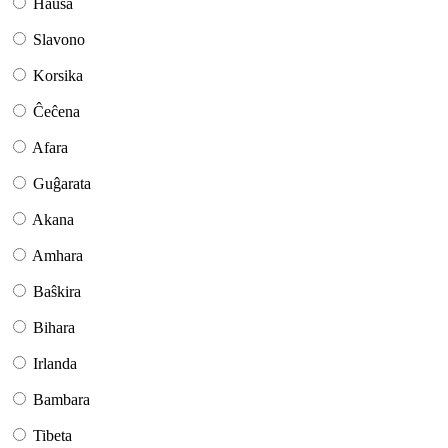
Haŭsa
Slavono
Korsika
Ĉeĉena
Afara
Guĝarata
Akana
Amhara
Baŝkira
Bihara
Irlanda
Bambara
Tibeta