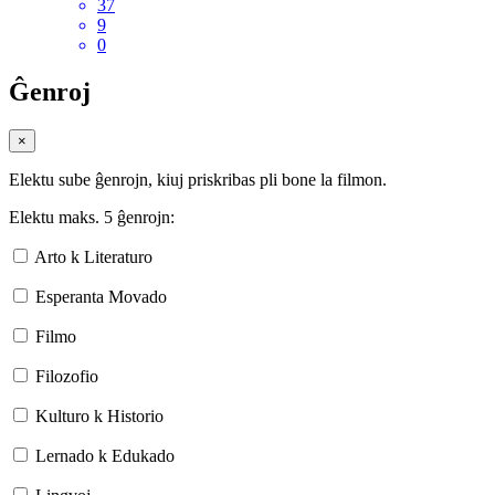
37
9
0
Ĝenroj
×
Elektu sube ĝenrojn, kiuj priskribas pli bone la filmon.
Elektu maks. 5 ĝenrojn:
Arto k Literaturo
Esperanta Movado
Filmo
Filozofio
Kulturo k Historio
Lernado k Edukado