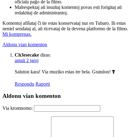
oficiala paĝo de la filmo.
Malrespektaj aŭ insultaj komentoj povas esti forigitaj aŭ
redaktitaj de administrantoj.
Komentoj afiŝataj ĉi tie estas konservataj nur en Tubaro. Ili estas
neniel sendataj al, aŭ ricevataj de la devena platformo de la filmo.
Mi komprenas.
Aldonu vian komenton
Ch3esecake
diras:
antaŭ 2 jaroj
Saluton kara! Via muziko estas tre bela. Gratulon! ❣️
Respondu
Raporti
Aldonu vian komenton
Via kromnomo: