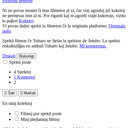
Proponu ĝenrojn
Ni ne povas montri ĉi tiun filmeton al vi, ĉar viaj agordoj pri kuketoj
ne permesas tion al ni. Por rigardi kaj re-agordi viajn kuketojn, vizitu
la paĝon
Kuketoj
.
Vi povas daŭre spekti la filmeton ĉe la originala platformo:
Originala
paĝo
Spekti filmon ĉe Tubaro ne ŝtelas la spekton de Jutubo. La spekto
enkalkuliĝas en ambaŭ Tubaro kaj Jutubo.
Mi komprenas.
Diskuti
Diskonigi
Spekti poste
4 Spektoj
1 Komentoj
2

Ŝati

Malŝati
En miaj kolektoj
Filmoj por spekti poste
Miaj plejŝatataj filmoj