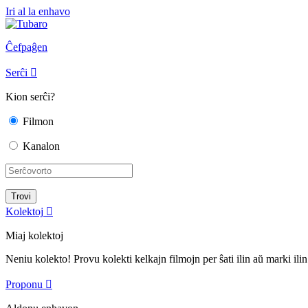
Iri al la enhavo
Ĉefpaĝen
Serĉi

Kion serĉi?
Filmon
Kanalon
Kolektoj

Miaj kolektoj
Neniu kolekto! Provu kolekti kelkajn filmojn per ŝati ilin aŭ marki ilin
Proponu
