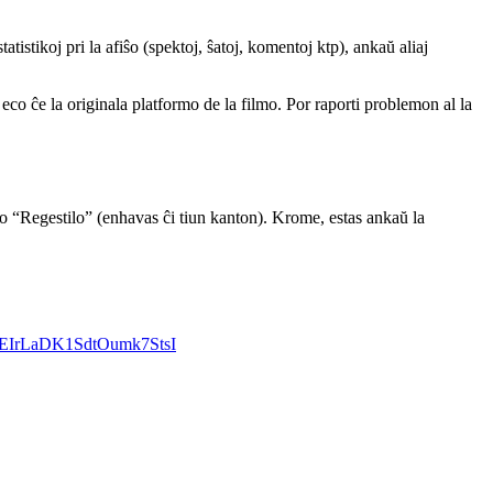
atistikoj pri la afiŝo (spektoj, ŝatoj, komentoj ktp), ankaŭ aliaj
a eco ĉe la originala platformo de la filmo. Por raporti problemon al la
 “Regestilo” (enhavas ĉi tiun kanton). Krome, estas ankaŭ la
t/1FEIrLaDK1SdtOumk7StsI