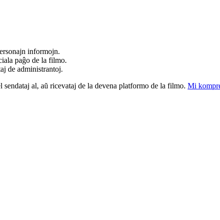
ersonajn informojn.
iala paĝo de la filmo.
taj de administrantoj.
el sendataj al, aŭ ricevataj de la devena platformo de la filmo.
Mi kompre