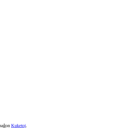
a paĝon
Kuketoj
.