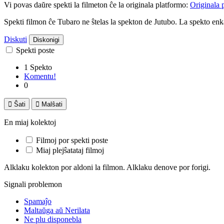
Vi povas daŭre spekti la filmeton ĉe la originala platformo:
Originala 
Spekti filmon ĉe Tubaro ne ŝtelas la spekton de Jutubo. La spekto e
Diskuti
Diskonigi
Spekti poste
1 Spekto
Komentu!
0

Ŝati

Malŝati
En miaj kolektoj
Filmoj por spekti poste
Miaj plejŝatataj filmoj
Alklaku kolekton por aldoni la filmon. Alklaku denove por forigi.
Signali problemon
Spamaĵo
Maltaŭga aŭ Nerilata
Ne plu disponebla