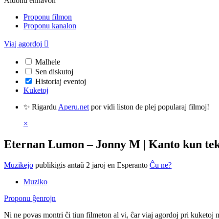
Aldonu enhavon
Proponu filmon
Proponu kanalon
Viaj agordoj

Malhele
Sen diskutoj
Historiaj eventoj
Kuketoj
✨ Rigardu
Aperu.net
por vidi liston de plej popularaj filmoj!
×
Eternan Lumon – Jonny M | Kanto kun tek
Muzikejo
publikigis antaŭ 2 jaroj
en Esperanto
Ĉu ne?
Muziko
Proponu ĝenrojn
Ni ne povas montri ĉi tiun filmeton al vi, ĉar viaj agordoj pri kuketoj 