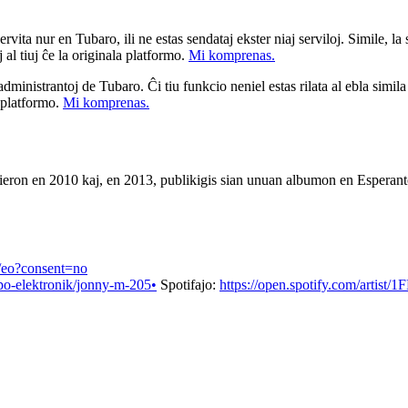
ita nur en Tubaro, ili ne estas sendataj ekster niaj serviloj. Simile, la st
 al tiuj ĉe la originala platformo.
Mi komprenas.
a administrantoj de Tubaro. Ĉi tiu funkcio neniel estas rilata al ebla simil
u platformo.
Mi komprenas.
eron en 2010 kaj, en 2013, publikigis sian unuan albumon en Esperanto
g/eo?consent=no
o-elektronik/jonny-m-205•
Spotifajo:
https://open.spotify.com/artis