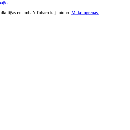
paĝo
nkalkuliĝas en ambaŭ Tubaro kaj Jutubo.
Mi komprenas.