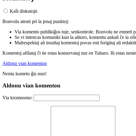
Kaŝi diskutojn
Bonvolu atenti pri la jenaj punktoj:
Via komento publikiĝos tuje, senkontrole. Bonvolu ne enmeti p
Se vi intencas komuniki kun la aŭtoro, komentu ankaŭ ĉe la ofic
Malrespektaj aŭ insultaj komentoj povas esti forigitaj aŭ redakti
Komentoj afiŝataj ĉi tie estas konservataj nur en Tubaro. Ili estas neni
Aldonu vian komenton
Neniu kometo ĝis nun!
Aldonu vian komenton
Via kromnomo: