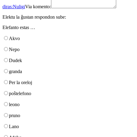
diras:
Nuligi
Via komento:
Elektu la ĝustan respondon sube:
Elefanto estas …
Akvo
Nepo
Dudek
granda
Per la oreloj
poŝtelefono
leono
pruno
Lano