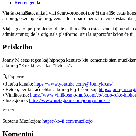
Renovigenda
Via ŝato/malŝato, ankaŭ viaj ĝenro-proponoj por ĉi tiu afiŝo estas konserv
atribuoj, ekzemple ĝenroj, venas de Tubaro mem. Ili neniel estas rilataj
Viaj signaloj pri problemoj rilate ĉi tiun afiŝon estos sendataj nur al l
administrantoj de la originala platformo, uzu la raportofunkcion ĉe ti
Priskribo
Jonny M estas regea kaj hiphopa kantisto kiu komencis sian muzikkari
albumoj “Kreaktikva” kaj “Petolas”.
🔍 Esploru:
• Jutuba kanalo:
https://www.youtube.com/@Jonnykreas/
• Retejo, per kiu aĉeteblas albumoj kaj T-ĉemizoj:
https://jonny-m.or
• Vinilkosmo:
https://www.vinilkosmo-mp3.com/eo/popo-roko-hiphop
• Instagramo:
https://www.instagram.com/jonnymmusic/
*****
Subtenu Muzikejon:
https://ko-fi.com/muzikejo
Komentoj