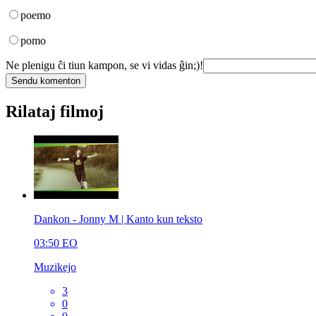
poemo
pomo
Ne plenigu ĉi tiun kampon, se vi vidas ĝin;)!
Rilataj filmoj
Dankon - Jonny M | Kanto kun teksto
03:50
EO
Muzikejo
3
0