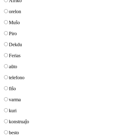
Afriko
orelon
Muŝo
Piro
Dekdu
Ferias
aŭto
telefono
fiŝo
varma
kuri
konstruaĵo
besto