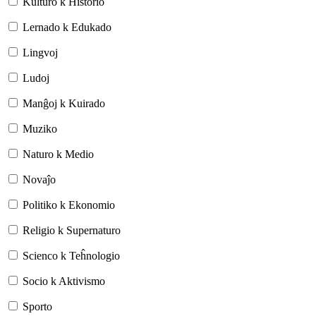
Kulturo k Historio
Lernado k Edukado
Lingvoj
Ludoj
Manĝoj k Kuirado
Muziko
Naturo k Medio
Novaĵo
Politiko k Ekonomio
Religio k Supernaturo
Scienco k Teĥnologio
Socio k Aktivismo
Sporto