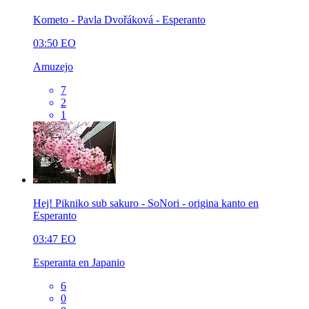
Kometo - Pavla Dvořáková - Esperanto
03:50
EO
Amuzejo
7
2
1
Hej! Pikniko sub sakuro - SoNori - origina kanto en
Esperanto
03:47
EO
Esperanta en Japanio
6
0