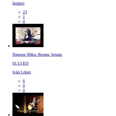
Instinct
23
1
0
Hatsune Miku: Benata, benata
01:13
EO
Iván López
6
0
0