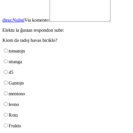
diras:
Nuligi
Via komento:
Elektu la ĝustan respondon sube:
Kiom da radoj havas biciklo?
tomatojn
stranga
45
Gantojn
mentono
leono
Roto
Frukto