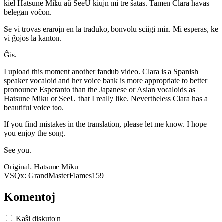
kiel Hatsune Miku aŭ SeeU kiujn mi tre ŝatas. Tamen Clara havas
belegan voĉon.
Se vi trovas erarojn en la traduko, bonvolu sciigi min. Mi esperas, ke
vi ĝojos la kanton.
Ĝis.
I upload this moment another fandub video. Clara is a Spanish
speaker vocaloid and her voice bank is more appropriate to better
pronounce Esperanto than the Japanese or Asian vocaloids as
Hatsune Miku or SeeU that I really like. Nevertheless Clara has a
beautiful voice too.
If you find mistakes in the translation, please let me know. I hope
you enjoy the song.
See you.
Original: Hatsune Miku
VSQx: GrandMasterFlames159
Komentoj
Kaŝi diskutojn