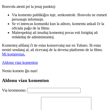
Bonvolu atenti pri la jenaj punktoj:
Via komento publikiĝos tuje, senkontrole. Bonvolu ne enmeti
personajn informojn.
Se vi intencas komuniki kun la aŭtoro, komentu ankaŭ ĉe la
oficiala paĝo de la filmo.
Malrespektaj aŭ insultaj komentoj povas esti forigitaj aŭ
redaktitaj de administrantoj.
Komentoj afiŝataj ĉi tie estas konservataj nur en Tubaro. Ili estas
neniel sendataj al, aŭ ricevataj de la devena platformo de la filmo.
Mi komprenas.
Aldonu vian komenton
Neniu kometo ĝis nun!
Aldonu vian komenton
Via kromnomo: