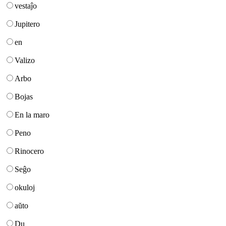
vestaĵo
Jupitero
en
Valizo
Arbo
Bojas
En la maro
Peno
Rinocero
Seĝo
okuloj
aŭto
Du