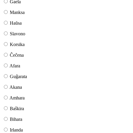
Gaela
Manksa
Haŭsa
Slavono
Korsika
Ĉeĉena
Afara
Guĝarata
Akana
Amhara
Baŝkira
Bihara
Irlanda