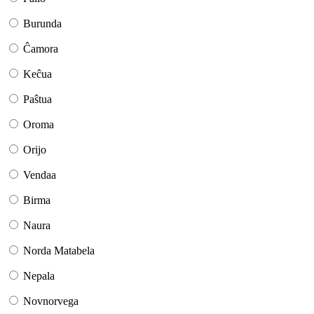
Burunda
Ĉamora
Keĉua
Paŝtua
Oroma
Orijo
Vendaa
Birma
Naura
Norda Matabela
Nepala
Novnorvega