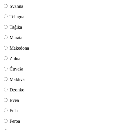
Svahila
Telugua
Taĝika
Marata
Makedona
Zulua
Ĉuvaŝa
Maldiva
Dzonko
Evea
Fula
Feroa