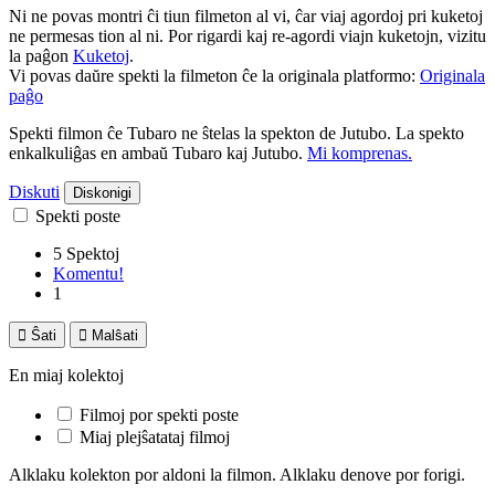
Ni ne povas montri ĉi tiun filmeton al vi, ĉar viaj agordoj pri kuketoj
ne permesas tion al ni. Por rigardi kaj re-agordi viajn kuketojn, vizitu
la paĝon
Kuketoj
.
Vi povas daŭre spekti la filmeton ĉe la originala platformo:
Originala
paĝo
Spekti filmon ĉe Tubaro ne ŝtelas la spekton de Jutubo. La spekto
enkalkuliĝas en ambaŭ Tubaro kaj Jutubo.
Mi komprenas.
Diskuti
Diskonigi
Spekti poste
5 Spektoj
Komentu!
1

Ŝati

Malŝati
En miaj kolektoj
Filmoj por spekti poste
Miaj plejŝatataj filmoj
Alklaku kolekton por aldoni la filmon. Alklaku denove por forigi.