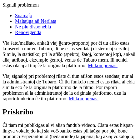
Signali problemon
Spamaĵo
Maltaŭga aŭ Nerilata
Ne plu disponebla
Renovigenda
Via ŝato/malŝato, ankaŭ viaj ĝenro-proponoj por ĉi tiu afiŝo estas
konservita nur en Tubaro, ili ne estas sendataj ekster niaj serviloj.
Simile, la statistikoj pri la afiŝo (spektoj, ŝatoj, komentoj ktp), ankaŭ
aliaj atribuoj, ekzemple ĝenroj, venas de Tubaro mem. Ili neniel
estas rilataj al tiuj ĉe la originala platformo.
Mi komprenas.
Viaj signaloj pri problemoj rilate ĉi tiun afiŝon estos sendataj nur al
la administrantoj de Tubaro. Ĉi tiu funkcio neniel estas rilata al ebla
simila eco ĉe la originala platformo de la filmo. Por raporti
problemon al la administrantoj de la originala platformo, uzu la
raportofunkcion ĉe tiu platformo.
Mi komprenas.
Priskribo
Ĉi tiam mi publikigas al vi alian fandub-videon. Clara estas hispan-
lingva vokalojdo kaj sia voĉ-banko estas pli taŭga por plej bone
prononci Esperanton ol (bedaŭrinde) la japanaj kaj aziaj vokalojdoj