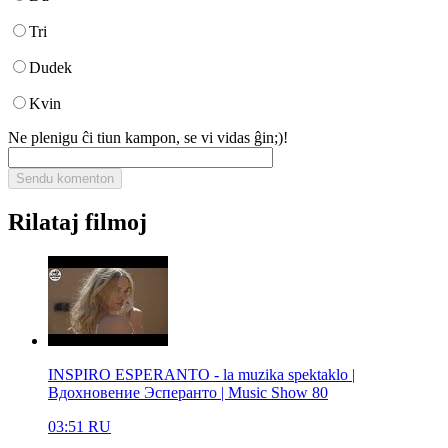
Tri
Dudek
Kvin
Ne plenigu ĉi tiun kampon, se vi vidas ĝin;)!
Rilataj filmoj
INSPIRO ESPERANTO - la muzika spektaklo |
Вдохновение Эсперанто | Music Show 80
03:51
RU