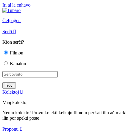
Iri al la enhavo
Ĉefpaĝen
Serĉi

Kion serĉi?
Filmon
Kanalon
Kolektoj

Miaj kolektoj
Neniu kolekto! Provu kolekti kelkajn filmojn per ŝati ilin aŭ marki
ilin por spekti poste
Proponu
