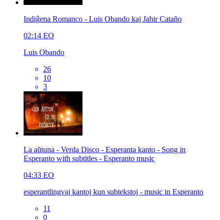
Indiĝena Romanco - Luis Obando kaj Jahir Cataño
02:14
EO
Luis Obando
26
10
3
La aŭtuna - Verda Disco - Esperanta kanto - Song in
Esperanto with subtitles - Esperanto music
04:33
EO
esperantlingvaj kantoj kun subtekstoj - music in Esperanto
11
0