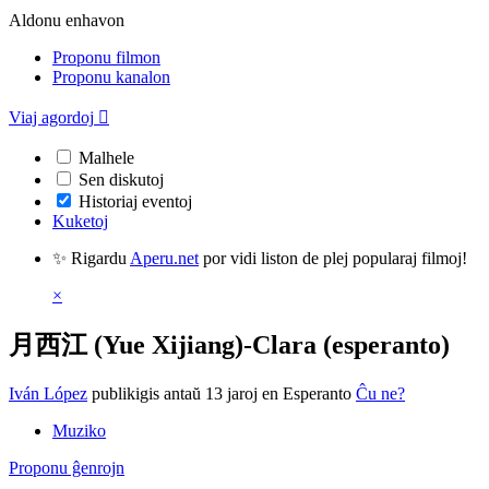
Aldonu enhavon
Proponu filmon
Proponu kanalon
Viaj agordoj

Malhele
Sen diskutoj
Historiaj eventoj
Kuketoj
✨ Rigardu
Aperu.net
por vidi liston de plej popularaj filmoj!
×
月西江 (Yue Xijiang)-Clara (esperanto)
Iván López
publikigis antaŭ 13 jaroj
en Esperanto
Ĉu ne?
Muziko
Proponu ĝenrojn