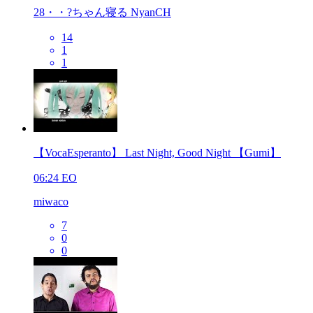
28・・?ちゃん寝る NyanCH
14
1
1
【VocaEsperanto】 Last Night, Good Night 【Gumi】
06:24
EO
miwaco
7
0
0