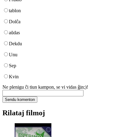
tablon
Dolĉa
aŭdas
Dekdu
Unu
Sep
Kvin
Ne plenigu ĉi tiun kampon, se vi vidas ĝin;)!
Rilataj filmoj