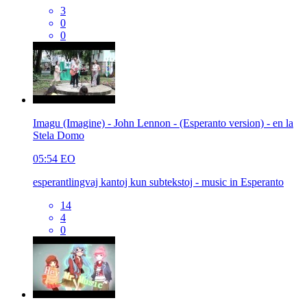
3
0
0
Imagu (Imagine) - John Lennon - (Esperanto version) - en la
Stela Domo
05:54
EO
esperantlingvaj kantoj kun subtekstoj - music in Esperanto
14
4
0