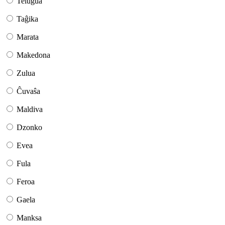
Telugua
Taĝika
Marata
Makedona
Zulua
Ĉuvaŝa
Maldiva
Dzonko
Evea
Fula
Feroa
Gaela
Manksa