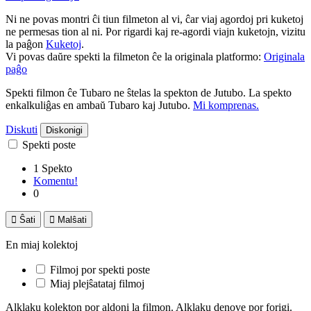
Ni ne povas montri ĉi tiun filmeton al vi, ĉar viaj agordoj pri kuketoj
ne permesas tion al ni. Por rigardi kaj re-agordi viajn kuketojn, vizitu
la paĝon
Kuketoj
.
Vi povas daŭre spekti la filmeton ĉe la originala platformo:
Originala
paĝo
Spekti filmon ĉe Tubaro ne ŝtelas la spekton de Jutubo. La spekto
enkalkuliĝas en ambaŭ Tubaro kaj Jutubo.
Mi komprenas.
Diskuti
Diskonigi
Spekti poste
1 Spekto
Komentu!
0

Ŝati

Malŝati
En miaj kolektoj
Filmoj por spekti poste
Miaj plejŝatataj filmoj
Alklaku kolekton por aldoni la filmon. Alklaku denove por forigi.