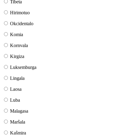
Tibeta
Hirimotuo
Okcidentalo
Komia
Kornvala
Kirgiza
Luksemburga
Lingala
Laosa
Luba
Malagasa
Marŝala
Kaŝmira