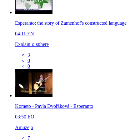
Esperanto: the story of Zamenhof's constructed language
04:11
EN
Explain-o-sphere
3
0
0
Kometo - Pavla Dvořáková - Esperanto
03:50
EO
Amuzejo
7