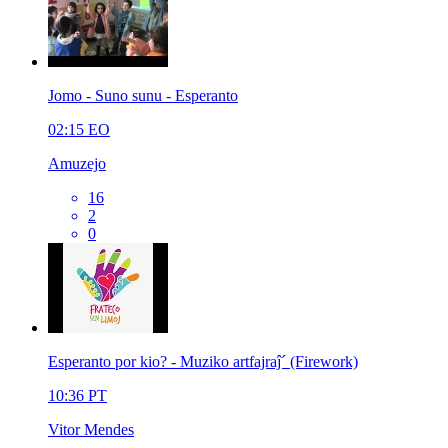
Jomo - Suno sunu - Esperanto
02:15
EO
Amuzejo
16
2
0
Esperanto por kio? - Muziko artfajraĵ´ (Firework)
10:36
PT
Vitor Mendes