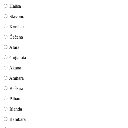
Haŭsa
Slavono
Korsika
Ĉeĉena
Afara
Guĝarata
Akana
Amhara
Baŝkira
Bihara
Irlanda
Bambara