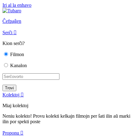
Iri al la enhavo
Ĉefpaĝen
Serĉi

Kion serĉi?
Filmon
Kanalon
Kolektoj

Miaj kolektoj
Neniu kolekto! Provu kolekti kelkajn filmojn per ŝati ilin aŭ marki
ilin por spekti poste
Proponu
