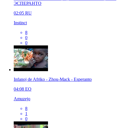
ЭСПЕРАНТО
02:05
RU
Instinct
8
0
0
Infanoj de Afriko - Zhou-Mack - Esperanto
04:08
EO
Amuzejo
8
1
0