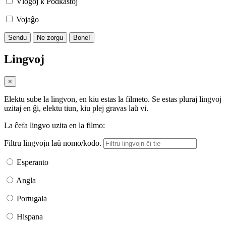
Vlogoj k Podkastoj
Vojaĝo
Sendu
Ne zorgu
Bone!
Lingvoj
×
Elektu sube la lingvon, en kiu estas la filmeto. Se estas pluraj lingvoj
uzitaj en ĝi, elektu tiun, kiu plej gravas laŭ vi.
La ĉefa lingvo uzita en la filmo:
Filtru lingvojn laŭ nomo/kodo.
Esperanto
Angla
Portugala
Hispana