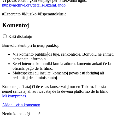
Vi povas elsxuti gxin senpage per la sekvanta ligilo:
https://archive.org/details/BizaraLando
#Esperanto #Muziko #EsperantoMusic
Komentoj
Kaŝi diskutojn
Bonvolu atenti pri la jenaj punktoj:
Via komento publikiĝos tuje, senkontrole. Bonvolu ne enmeti
personajn informojn.
Se vi intencas komuniki kun la aŭtoro, komentu ankaŭ ĉe la
oficiala paĝo de la filmo.
Malrespektaj aŭ insultaj komentoj povas esti forigitaj aŭ
redaktitaj de administrantoj.
Komentoj afiŝataj ĉi tie estas konservataj nur en Tubaro. Ili estas
neniel sendataj al, aŭ ricevataj de la devena platformo de la filmo.
Mi komprenas.
Aldonu vian komenton
Neniu kometo ĝis nun!