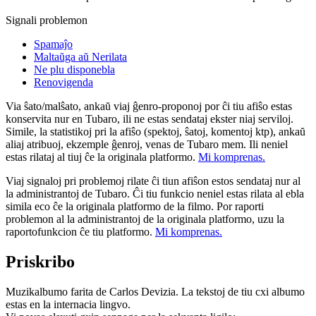
Signali problemon
Spamaĵo
Maltaŭga aŭ Nerilata
Ne plu disponebla
Renovigenda
Via ŝato/malŝato, ankaŭ viaj ĝenro-proponoj por ĉi tiu afiŝo estas
konservita nur en Tubaro, ili ne estas sendataj ekster niaj serviloj.
Simile, la statistikoj pri la afiŝo (spektoj, ŝatoj, komentoj ktp), ankaŭ
aliaj atribuoj, ekzemple ĝenroj, venas de Tubaro mem. Ili neniel
estas rilataj al tiuj ĉe la originala platformo.
Mi komprenas.
Viaj signaloj pri problemoj rilate ĉi tiun afiŝon estos sendataj nur al
la administrantoj de Tubaro. Ĉi tiu funkcio neniel estas rilata al ebla
simila eco ĉe la originala platformo de la filmo. Por raporti
problemon al la administrantoj de la originala platformo, uzu la
raportofunkcion ĉe tiu platformo.
Mi komprenas.
Priskribo
Muzikalbumo farita de Carlos Devizia. La tekstoj de tiu cxi albumo
estas en la internacia lingvo.