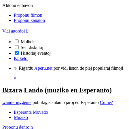
Aldonu enhavon
Proponu filmon
Proponu kanalon
Viaj agordoj

Malhele
Sen diskutoj
Historiaj eventoj
Kuketoj
✨ Rigardu
Aperu.net
por vidi liston de plej popularaj filmoj!
×
Bizara Lando (muziko en Esperanto)
wanderinggenie
publikigis antaŭ 5 jaroj
en Esperanto
Ĉu ne?
Esperanta Movado
Muziko
Proponu ĝenrojn