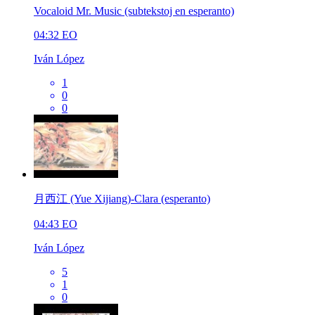
Vocaloid Mr. Music (subtekstoj en esperanto)
04:32
EO
Iván López
1
0
0
月西江 (Yue Xijiang)-Clara (esperanto)
04:43
EO
Iván López
5
1
0