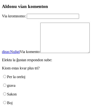
Aldonu vian komenton
Via kromnomo:
diras:
Nuligi
Via komento:
Elektu la ĝustan respondon sube:
Kiom estas kvar plus tri?
Per la oreloj
grava
Sakon
Boj