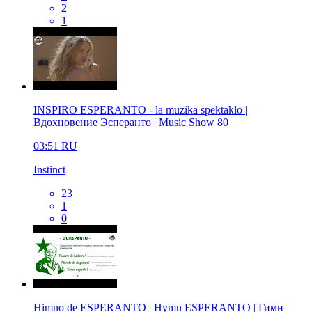
2
1
INSPIRO ESPERANTO - la muzika spektaklo |
Вдохновение Эсперанто | Music Show 80
03:51
RU
Instinct
23
1
0
Himno de ESPERANTO | Hymn ESPERANTO | Гимн