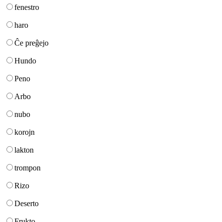
fenestro
haro
Ĉe preĝejo
Hundo
Peno
Arbo
nubo
korojn
lakton
trompon
Rizo
Deserto
Frukto