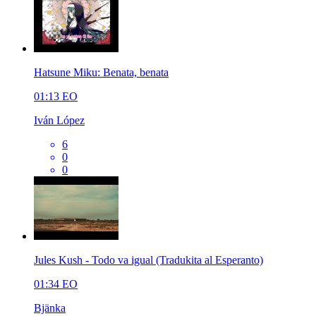
Hatsune Miku: Benata, benata
01:13
EO
Iván López
6
0
0
Jules Kush - Todo va igual (Tradukita al Esperanto)
01:34
EO
Bjänka