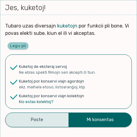
Iri




Jes, kuketoj!
Serĉi
Kolektoj
Proponu
Viaj
al
agord
la
enhavo
Tubaro uzas diversajn
kuketojn
por funkcii pli bone. Vi
povas elekti sube, kiun el ili vi akceptas.
Legu pli
Ĉefpaĝen
Kuketoj de eksteraj servoj
Ne eblas spekti filmojn sen akcepti ĉi tiun.
✨ Rigardu
Aperu.net
por vidi liston
Kuketoj por konservi viajn agordojn
de plej popularaj filmoj!
ekz. malhela etoso, listoaranĝoj, ktp.
×
Kuketoj por konservi viajn kolektojn
Kio estas kolektoj?
Esperantigitaj Videoj