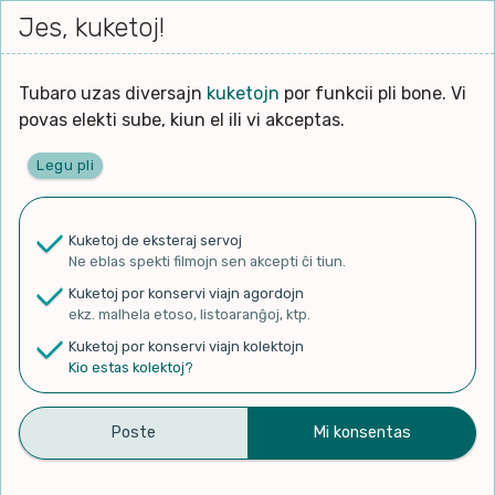
Iri




Jes, kuketoj!
Serĉi
Kolektoj
Proponu
Viaj
al
agord
la
enhavo
Tubaro uzas diversajn
kuketojn
por funkcii pli bone. Vi
povas elekti sube, kiun el ili vi akceptas.
Legu pli
Ĉefpaĝen
Kuketoj de eksteraj servoj
Ne eblas spekti filmojn sen akcepti ĉi tiun.
✨ Rigardu
Aperu.net
por vidi liston
Kuketoj por konservi viajn agordojn
de plej popularaj filmoj!
ekz. malhela etoso, listoaranĝoj, ktp.
×
Kuketoj por konservi viajn kolektojn
Kio estas kolektoj?
Esperantigitaj Videoj