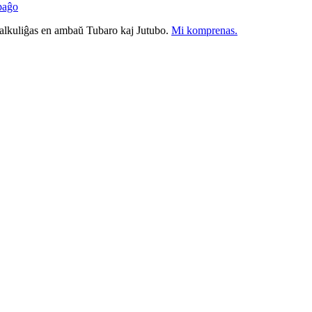
paĝo
nkalkuliĝas en ambaŭ Tubaro kaj Jutubo.
Mi komprenas.