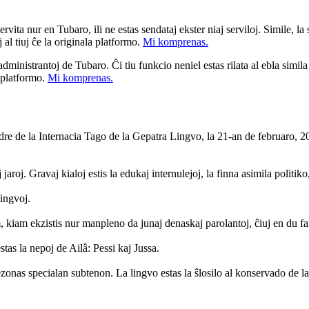
ita nur en Tubaro, ili ne estas sendataj ekster niaj serviloj. Simile, la st
 al tiuj ĉe la originala platformo.
Mi komprenas.
a administrantoj de Tubaro. Ĉi tiu funkcio neniel estas rilata al ebla simil
u platformo.
Mi komprenas.
 de la Internacia Tago de la Gepatra Lingvo, la 21-an de februaro, 20
roj. Gravaj kialoj estis la edukaj internulejoj, la finna asimila politiko
lingvoj.
 kiam ekzistis nur manpleno da junaj denaskaj parolantoj, ĉiuj en du fa
stas la nepoj de Ailâ: Pessi kaj Jussa.
ezonas specialan subtenon. La lingvo estas la ŝlosilo al konservado de 