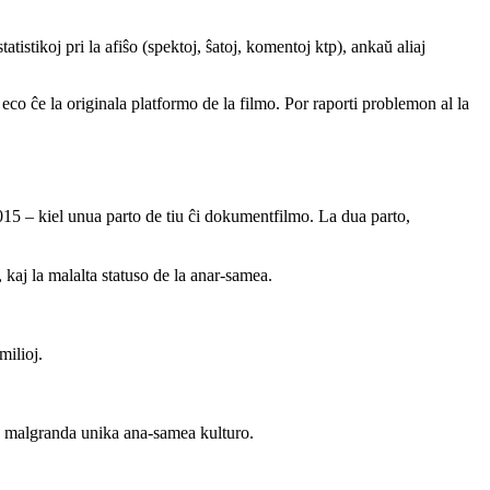
atistikoj pri la afiŝo (spektoj, ŝatoj, komentoj ktp), ankaŭ aliaj
a eco ĉe la originala platformo de la filmo. Por raporti problemon al la
15 – kiel unua parto de tiu ĉi dokumentfilmo. La dua parto,
, kaj la malalta statuso de la anar-samea.
milioj.
la malgranda unika ana-samea kulturo.