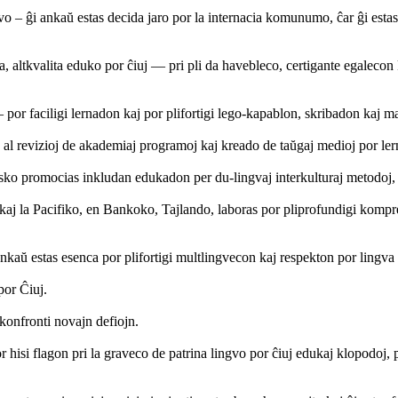
vo – ĝi ankaŭ estas decida jaro por la internacia komunumo, ĉar ĝi est
esa, altkvalita eduko por ĉiuj — pri pli da havebleco, certigante egalec
— por faciligi lernadon kaj por plifortigi lego-kapablon, skribadon kaj 
o, al revizioj de akademiaj programoj kaj kreado de taŭgaj medioj por l
ko promocias inkludan edukadon per du-lingvaj interkulturaj metodoj, p
j la Pacifiko, en Bankoko, Tajlando, laboras por pliprofundigi kompren
nkaŭ estas esenca por plifortigi multlingvecon kaj respekton por lingva 
por Ĉiuj.
 konfronti novajn defiojn.
hisi flagon pri la graveco de patrina lingvo por ĉiuj edukaj klopodoj, p