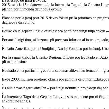
La Mesaĝo de Irina Bokova:
2015 estas la 15-a datreveno de la Internacia Tago de la Gepatra Ling
planon por tutmonda daŭripova evoluo.
.
Planado por la jaroj post 2015 devas fokusi pri la prioritato de progr
daŭripova disvolviĝo.
.
Eduko en la gepatra lingvo estas esenca parto por atingi tiujn celojn 
.
Por antaŭenigi tion, ni bezonas pli precizan fokuson al instru-trejnad
.
En latin-Ameriko, per la Unuiĝintaj Nacioj Fonduso por Infanoj, Unes
.
Por la samaj kialoj, la Unesko Regiona Oficejo por Edukado en Azio ka
pli malproksime.
.
Edukado en la patrina lingvo forte subtenas altkvalitan lernadon – ĝi a
.
Ekde 2000, multega progreso okazis por atingi la celojn pri Edukado 
.
Ni nun devas rigardi antaŭen – por finigi nefinitajn projektojn kaj por
.
La Internacia Tago de la Gepatra Lingvo estas momento por ni ĉiuj por 
ankoraŭ ne atingis.
.