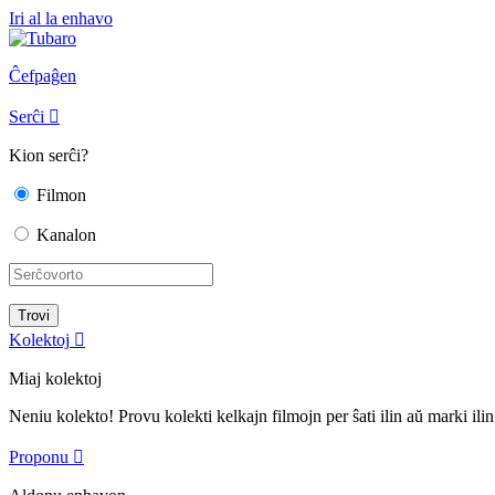
Iri al la enhavo
Ĉefpaĝen
Serĉi

Kion serĉi?
Filmon
Kanalon
Kolektoj

Miaj kolektoj
Neniu kolekto! Provu kolekti kelkajn filmojn per ŝati ilin aŭ marki ilin
Proponu
