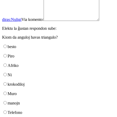
diras:
Nuligi
Via komento:
Elektu la ĝustan respondon sube:
Kiom da anguloj havas triangulo?
besto
Piro
Afriko
Ni
krokodiloj
Muro
manojn
Telefono