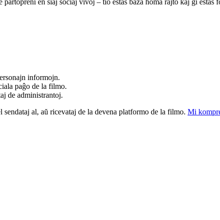
 partopreni en siaj sociaj vivoj – tio estas baza homa rajto kaj ĝi estas
ersonajn informojn.
iala paĝo de la filmo.
taj de administrantoj.
el sendataj al, aŭ ricevataj de la devena platformo de la filmo.
Mi kompre