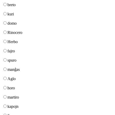
breto
kuri
domo
Rinocero
Herbo
fajro
spuro
manĝas
Aglo
horo
martiro
kapojn