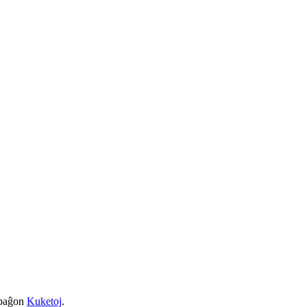
a paĝon
Kuketoj
.