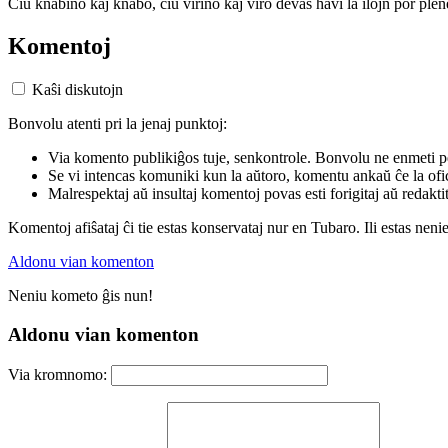
Ĉiu knabino kaj knabo, ĉiu virino kaj viro devas havi la ilojn por plene
Komentoj
Kaŝi diskutojn
Bonvolu atenti pri la jenaj punktoj:
Via komento publikiĝos tuje, senkontrole. Bonvolu ne enmeti p
Se vi intencas komuniki kun la aŭtoro, komentu ankaŭ ĉe la ofic
Malrespektaj aŭ insultaj komentoj povas esti forigitaj aŭ redakti
Komentoj afiŝataj ĉi tie estas konservataj nur en Tubaro. Ili estas neni
Aldonu vian komenton
Neniu kometo ĝis nun!
Aldonu vian komenton
Via kromnomo: