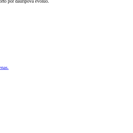
 forto por daŭripova evoluo.
nas.