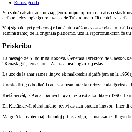
Renovigenda
Via ŝato/malŝato, ankaŭ viaj ĝenro-proponoj por ĉi tiu afiŝo estas konserv
atribuoj, ekzemple ĝenroj, venas de Tubaro mem. Ili neniel estas rilataj
Viaj signaloj pri problemoj rilate ĉi tiun afiŝon estos sendataj nur al l
administrantoj de la originala platformo, uzu la raportofunkcion ĉe ti
Priskribo
La mesaĝo de S-ino Irina Bokova, Ĝenerala Direktoro de Unesko, kadre
“Renaskiĝo”, temas pri la Anar-samea lingvo kaj estas.
.
La uzo de la anar-samea lingvo ek-malkreskis signife jam en la 1950aj ja
.
Unesko listigas hodiaŭ la anar-samean inter la serioze endanĝerigataj 
.
Kielâpiervâl, la Aanar-Samea lingvo-nesto estis fondita en 1996. Tiam,
.
En Kielâpiervâl pluraj infanoj revivigis sian praulan lingvon. Inter ili e
.
Malgraŭ la lastatempaj klopodoj pri re-vivigo, la anar-samea lingvo b
.
.