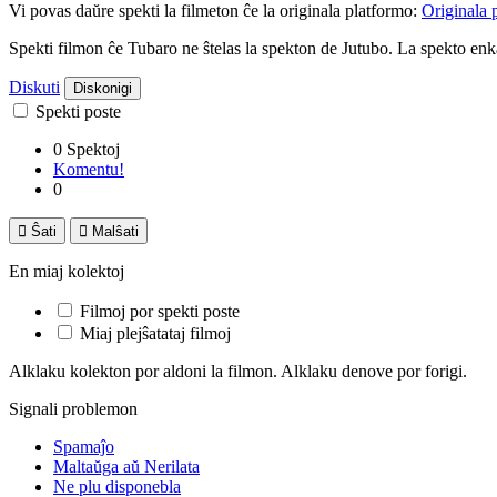
Vi povas daŭre spekti la filmeton ĉe la originala platformo:
Originala 
Spekti filmon ĉe Tubaro ne ŝtelas la spekton de Jutubo. La spekto e
Diskuti
Diskonigi
Spekti poste
0 Spektoj
Komentu!
0

Ŝati

Malŝati
En miaj kolektoj
Filmoj por spekti poste
Miaj plejŝatataj filmoj
Alklaku kolekton por aldoni la filmon. Alklaku denove por forigi.
Signali problemon
Spamaĵo
Maltaŭga aŭ Nerilata
Ne plu disponebla