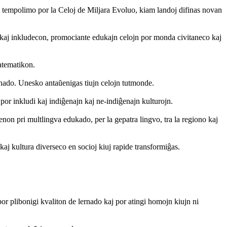
as tempolimo por la Celoj de Miljara Evoluo, kiam landoj difinas novan
on kaj inkludecon, promociante edukajn celojn por monda civitaneco kaj
matematikon.
ernado. Unesko antaŭenigas tiujn celojn tutmonde.
or inkludi kaj indiĝenajn kaj ne-indiĝenajn kulturojn.
on pri multlingva edukado, per la gepatra lingvo, tra la regiono kaj
kaj kultura diverseco en socioj kiuj rapide transformiĝas.
or plibonigi kvaliton de lernado kaj por atingi homojn kiujn ni