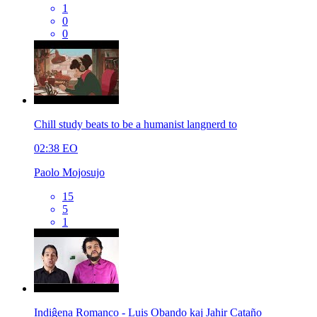
1
0
0
Chill study beats to be a humanist langnerd to
02:38
EO
Paolo Mojosujo
15
5
1
Indiĝena Romanco - Luis Obando kaj Jahir Cataño