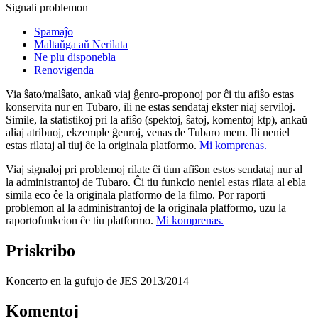
Signali problemon
Spamaĵo
Maltaŭga aŭ Nerilata
Ne plu disponebla
Renovigenda
Via ŝato/malŝato, ankaŭ viaj ĝenro-proponoj por ĉi tiu afiŝo estas
konservita nur en Tubaro, ili ne estas sendataj ekster niaj serviloj.
Simile, la statistikoj pri la afiŝo (spektoj, ŝatoj, komentoj ktp), ankaŭ
aliaj atribuoj, ekzemple ĝenroj, venas de Tubaro mem. Ili neniel
estas rilataj al tiuj ĉe la originala platformo.
Mi komprenas.
Viaj signaloj pri problemoj rilate ĉi tiun afiŝon estos sendataj nur al
la administrantoj de Tubaro. Ĉi tiu funkcio neniel estas rilata al ebla
simila eco ĉe la originala platformo de la filmo. Por raporti
problemon al la administrantoj de la originala platformo, uzu la
raportofunkcion ĉe tiu platformo.
Mi komprenas.
Priskribo
Koncerto en la gufujo de JES 2013/2014
Komentoj