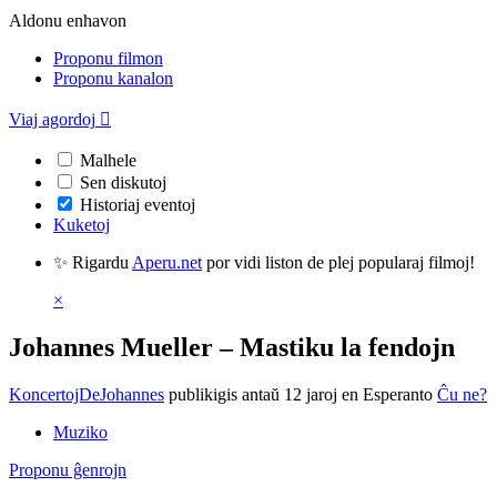
Aldonu enhavon
Proponu filmon
Proponu kanalon
Viaj agordoj

Malhele
Sen diskutoj
Historiaj eventoj
Kuketoj
✨ Rigardu
Aperu.net
por vidi liston de plej popularaj filmoj!
×
Johannes Mueller – Mastiku la fendojn
KoncertojDeJohannes
publikigis antaŭ 12 jaroj
en Esperanto
Ĉu ne?
Muziko
Proponu ĝenrojn