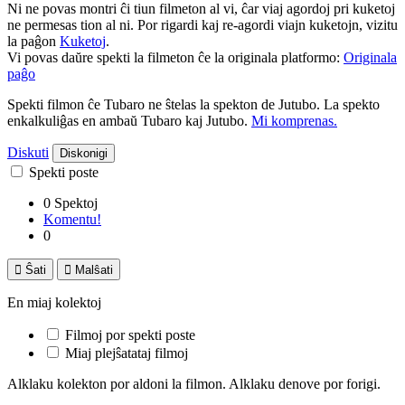
Ni ne povas montri ĉi tiun filmeton al vi, ĉar viaj agordoj pri kuketoj
ne permesas tion al ni. Por rigardi kaj re-agordi viajn kuketojn, vizitu
la paĝon
Kuketoj
.
Vi povas daŭre spekti la filmeton ĉe la originala platformo:
Originala
paĝo
Spekti filmon ĉe Tubaro ne ŝtelas la spekton de Jutubo. La spekto
enkalkuliĝas en ambaŭ Tubaro kaj Jutubo.
Mi komprenas.
Diskuti
Diskonigi
Spekti poste
0 Spektoj
Komentu!
0

Ŝati

Malŝati
En miaj kolektoj
Filmoj por spekti poste
Miaj plejŝatataj filmoj
Alklaku kolekton por aldoni la filmon. Alklaku denove por forigi.