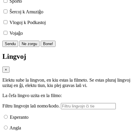
Sporto
Ŝercoj k Amuziĝo
Vlogoj k Podkastoj
Vojaĝo
Sendu
Ne zorgu
Bone!
Lingvoj
×
Elektu sube la lingvon, en kiu estas la filmeto. Se estas pluraj lingvoj
uzitaj en ĝi, elektu tiun, kiu plej gravas laŭ vi.
La ĉefa lingvo uzita en la filmo:
Filtru lingvojn laŭ nomo/kodo.
Esperanto
Angla