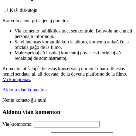
Kaŝi diskutojn
Bonvolu atenti pri la jenaj punktoj:
Via komento publikiĝos tuje, senkontrole. Bonvolu ne enmeti
personajn informojn.
Se vi intencas komuniki kun la aŭtoro, komentu ankaŭ ĉe la
oficiala paĝo de la filmo.
Malrespektaj aŭ insultaj komentoj povas esti forigitaj aŭ
redaktitaj de administrantoj.
Komentoj afiŝataj ĉi tie estas konservataj nur en Tubaro. Ili estas
neniel sendataj al, aŭ ricevataj de la devena platformo de la filmo.
Mi komprenas.
Aldonu vian komenton
Neniu kometo ĝis nun!
Aldonu vian komenton
Via kromnomo: