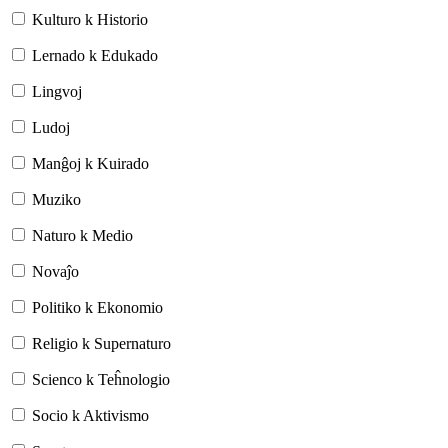
Kulturo k Historio
Lernado k Edukado
Lingvoj
Ludoj
Manĝoj k Kuirado
Muziko
Naturo k Medio
Novaĵo
Politiko k Ekonomio
Religio k Supernaturo
Scienco k Teĥnologio
Socio k Aktivismo