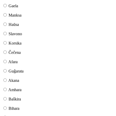
Gaela
Manksa
Haŭsa
Slavono
Korsika
Ĉeĉena
Afara
Guĝarata
Akana
Amhara
Baŝkira
Bihara