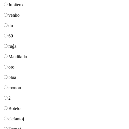
Jupitero
venko
du
60
ruĝa
Maldikulo
oro
blua
monon
2
Botelo
elefantoj