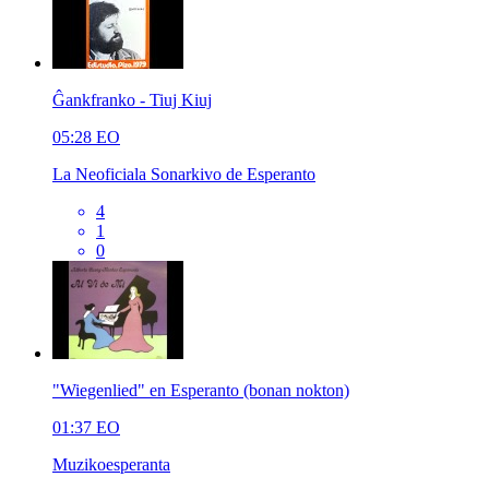
Ĝankfranko - Tiuj Kiuj
05:28
EO
La Neoficiala Sonarkivo de Esperanto
4
1
0
"Wiegenlied" en Esperanto (bonan nokton)
01:37
EO
Muzikoesperanta