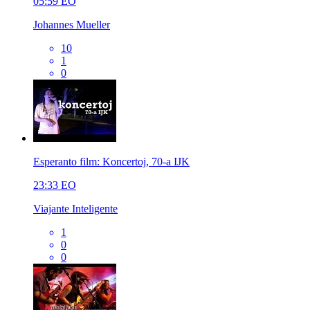
05:59
EO
Johannes Mueller
10
1
0
Esperanto film: Koncertoj, 70-a IJK
23:33
EO
Viajante Inteligente
1
0
0