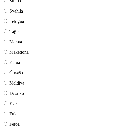
Sunda
Svahila
Telugua
Taĝika
Marata
Makedona
Zulua
Ĉuvaŝa
Maldiva
Dzonko
Evea
Fula
Feroa