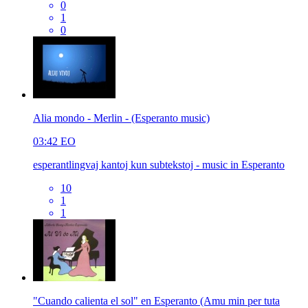
0
1
0
Alia mondo - Merlin - (Esperanto music)
03:42
EO
esperantlingvaj kantoj kun subtekstoj - music in Esperanto
10
1
1
"Cuando calienta el sol" en Esperanto (Amu min per tuta