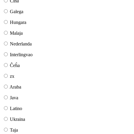
Ĉina
Galega
Hungara
Malaja
Nederlanda
Interlingvao
Ĉeĥa
zx
Araba
Java
Latino
Ukraina
Taja