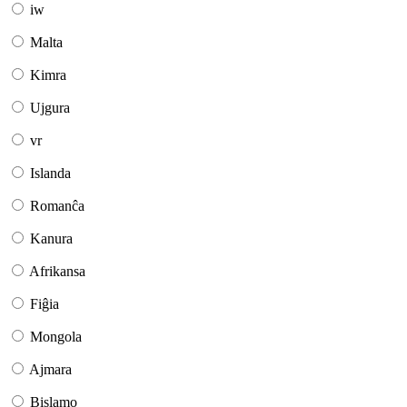
iw
Malta
Kimra
Ujgura
vr
Islanda
Romanĉa
Kanura
Afrikansa
Fiĝia
Mongola
Ajmara
Bislamo