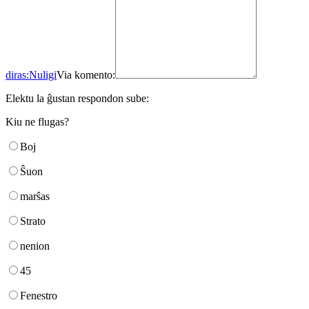
diras:
Nuligi
Via komento:
Elektu la ĝustan respondon sube:
Kiu ne flugas?
Boj
Ŝuon
marŝas
Strato
nenion
45
Fenestro