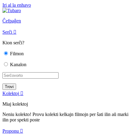
Iri al la enhavo
Ĉefpaĝen
Serĉi

Kion serĉi?
Filmon
Kanalon
Kolektoj

Miaj kolektoj
Neniu kolekto! Provu kolekti kelkajn filmojn per ŝati ilin aŭ marki
ilin por spekti poste
Proponu
