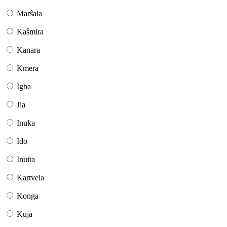
Marŝala
Kaŝmira
Kanara
Kmera
Igba
Jia
Inuka
Ido
Inuita
Kartvela
Konga
Kuja