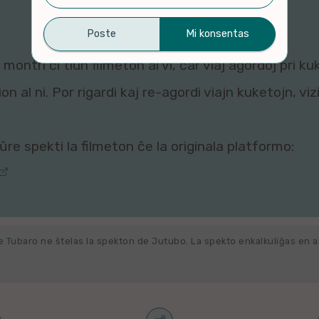
montri ĉi tiun filmeton al vi, ĉar viaj agordoj pri ku
n al ni. Por rigardi kaj re-agordi viajn kuketojn, vi
re spekti la filmeton ĉe la originala platformo:
e Tubaro ne ŝtelas la spekton de Jutubo. La spekto enkalkuliĝas en 