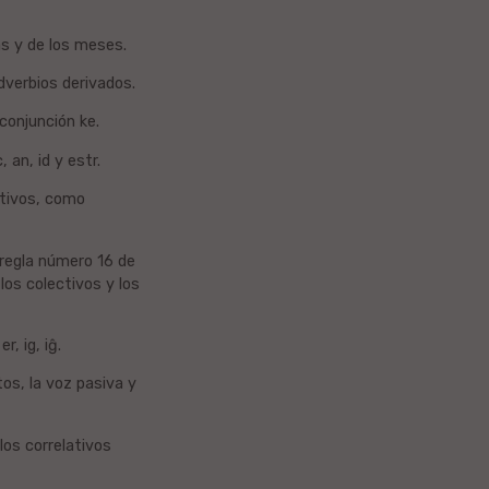
ías y de los meses.
 adverbios derivados.
 conjunción ke.
 an, id y estr.
ntivos, como
a regla número 16 de
los colectivos y los
r, ig, iĝ.
tos, la voz pasiva y
los correlativos