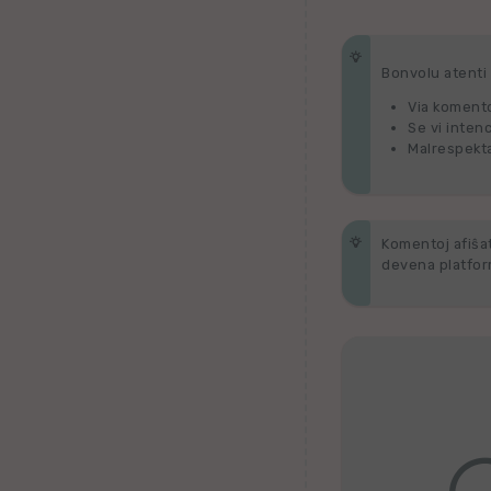
Tagaloga
Bonvolu atenti p
Kazaĥa
Via komento
Se vi inten
iw
Malrespekta
Malta
Komentoj afiŝata
Kimra
devena platform
Ujgura
vr
Islanda
Romanĉa