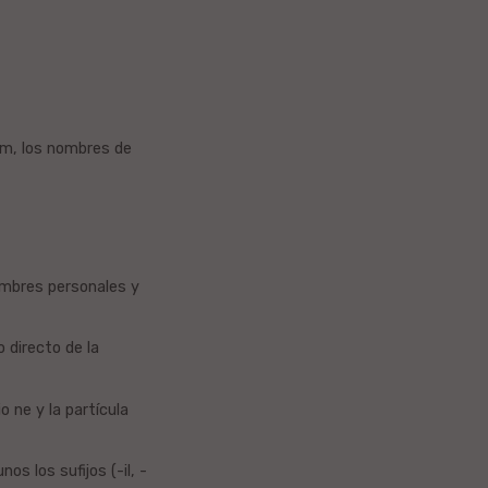
iom, los nombres de
nombres personales y
 directo de la
o ne y la partícula
nos los sufijos (-il, -