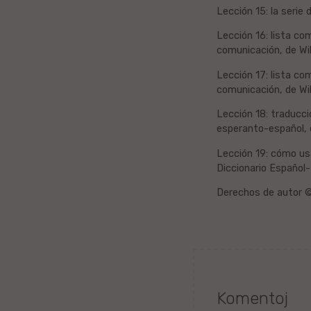
Belorusa
Lección 15: la serie 
Bretona
Lección 16: lista co
comunicación, de Wil
Finna
Lección 17: lista co
comunicación, de Wil
Kroata
Lección 18: traducci
esperanto-español, 
Valona
Lección 19: cómo usa
Hebrea
Diccionario Español-
Derechos de autor 
Ganda
Latva
Serba
Komentoj
Uzbeka