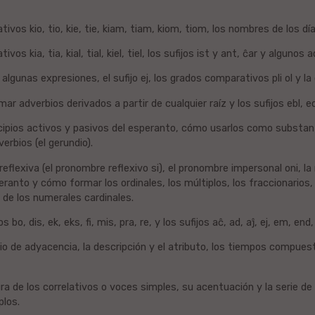
ativos kio, tio, kie, tie, kiam, tiam, kiom, tiom, los nombres de los d
tivos kia, tia, kial, tial, kiel, tiel, los sufijos ist y ant, ĉar y algunos
algunas expresiones, el sufijo ej, los grados comparativos pli ol y la
r adverbios derivados a partir de cualquier raíz y los sufijos ebl, ec,
ticipios activos y pasivos del esperanto, cómo usarlos como substa
erbios (el gerundio).
reflexiva (el pronombre reflexivo si), el pronombre impersonal oni, l
ranto y cómo formar los ordinales, los múltiplos, los fraccionarios, 
r de los numerales cardinales.
s bo, dis, ek, eks, fi, mis, pra, re, y los sufijos aĉ, ad, aĵ, ej, em, end, e
ipio de adyacencia, la descripción y el atributo, los tiempos compues
ra de los correlativos o voces simples, su acentuación y la serie de 
plos.