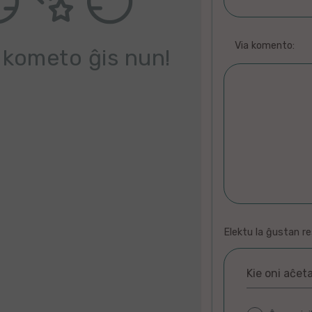
Via komento:
 kometo ĝis nun!
Elektu la ĝustan r
Kie oni aĉet
telefono
fluto
violonon
horloĝo
Pulo
Rozoj
Bovoj
fiŝoj
Fiŝoj
Ĉapelon
voĉon
krokodilo
Bojas
korojn
Fiŝo
nuboj
glacion
makaronion
pomo
katon