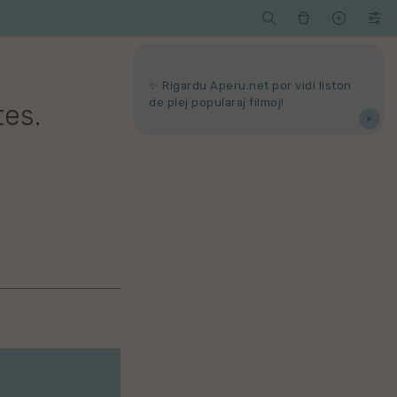




Serĉi
Kolektoj
Proponu
Viaj
agord
✨ Rigardu
Aperu.net
por vidi liston
de plej popularaj filmoj!
es.
×