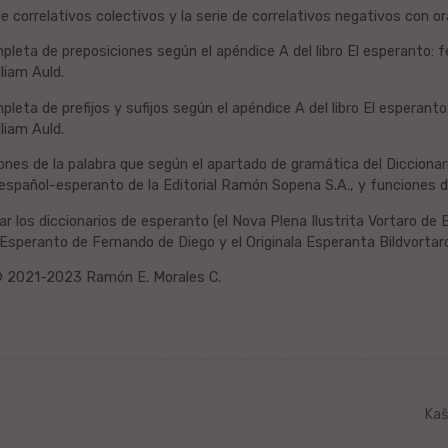
de correlativos colectivos y la serie de correlativos negativos con o
mpleta de preposiciones según el apéndice A del libro El esperanto:
liam Auld.
mpleta de prefijos y sufijos según el apéndice A del libro El esperant
liam Auld.
ones de la palabra que según el apartado de gramática del Diccionario
español-esperanto de la Editorial Ramón Sopena S.A., y funciones d
r los diccionarios de esperanto (el Nova Plena Ilustrita Vortaro de 
Esperanto de Fernando de Diego y el Originala Esperanta Bildvortaro
© 2021-2023 Ramón E. Morales C.
Kaŝ