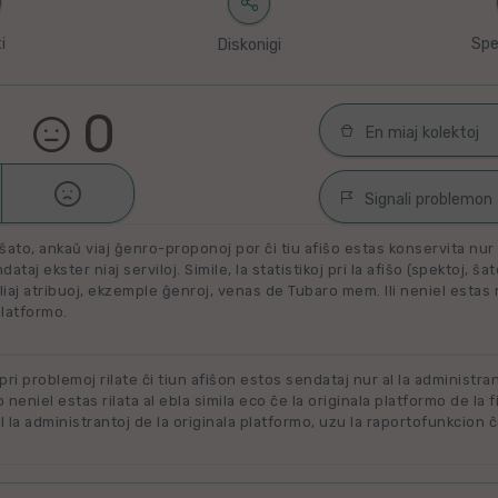
i
Spe
Diskonigi
0
En miaj kolektoj

Malŝati
Filmoj por spek
Signali problemon
Miaj plejŝatataj 
ŝato, ankaŭ viaj ĝenro-proponoj por ĉi tiu afiŝo estas konservita nur e
Spamaĵo
ataj ekster niaj serviloj. Simile, la statistikoj pri la afiŝo (spektoj, ŝa
liaj atribuoj, ekzemple ĝenroj, venas de Tubaro mem. Ili neniel estas ril
Maltaŭga aŭ Neril
Alklaku kolekton
platformo.
filmon. Alklaku 
Ne plu disponebla
forigi.
Renovigenda
 pri problemoj rilate ĉi tiun afiŝon estos sendataj nur al la administra
o neniel estas rilata al ebla simila eco ĉe la originala platformo de la f
 la administrantoj de la originala platformo, uzu la raportofunkcion ĉ