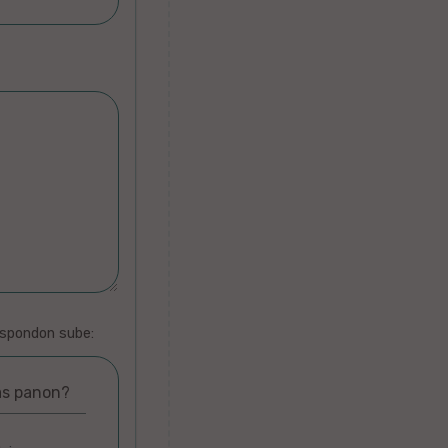
espondon sube:
as panon?