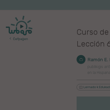
Iri
al
Korea
Vojaĝo
la
enhavo
Franca
Curso de
Itala
Ĉefpaĝen
Lección 6
Pola
Germana
Ramón E. 
publikigis ant
Turka
en la Hispan
Indonezia
Lernado k Eduka
Persa
Ĉina