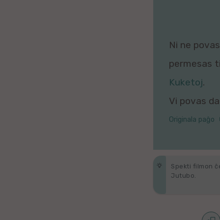
Galega
Hungara
Ni ne povas 
Malaja
permesas tio
Nederlanda
Kuketoj
.
Vi povas daŭ
Interlingvao
Originala paĝo
Ĉeĥa
zx
Spekti filmon ĉ
Araba
Jutubo.
Java