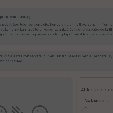
ri la jenaj punktoj:
 publikiĝos tuje, senkontrole. Bonvolu ne enmeti personajn informo
cas komuniki kun la aŭtoro, komentu ankaŭ ĉe la oficiala paĝo de la fi
j aŭ insultaj komentoj povas esti forigitaj aŭ redaktitaj de administra
j ĉi tie estas konservataj nur en Tubaro. Ili estas neniel sendataj al, 
o de la filmo.
Aldonu vian k
Via kromnomo: