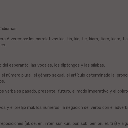
#idiomas
o 6 veremos: los correlativos kio, tio, kie, tie, kiam, tiam, kiom, t
ses.
o del esperanto, las vocales, los diptongos y las sílabas.
, el número plural, el género sexual, el artículo determinado la, pro
os.
os verbales pasado, presente, futuro, el modo imperativo y el objeto
vos y el prefijo mal, los números, la negación del verbo con el adverbi
posiciones (al, de, en, inter, sur, kun, por, sub, per, pri, el, tra) y algu