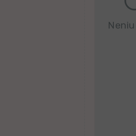
Kanura
Afrikansa
Neniu
Fiĝia
Mongola
Ajmara
Bislamo
Tamila
Somala
Estona