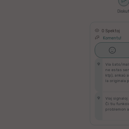
Latino
Diskut
Ukraina
Taja
0 Spektoj
Komentu!
Kataluna

Ŝati
Greka
Via ŝato/mal
Rumana
ne estas send
ktp), ankaŭ a
la originala 
Sveda
Bulgara
Viaj signaloj
Ĉi tiu funkci
problemon al
Slovaka
Bosna