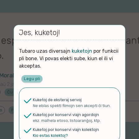
Jes, kuketoj!
 esperanto para hispanohablant
Tubaro uzas diversajn
kuketojn
por funkcii
.
pli bone. Vi povas elekti sube, kiun el ili vi
akceptas.
Morales C.
Legu pli
aŭ 2 jaroj
a
Ĉu en Esperanto?
Kuketoj de eksteraj servoj
Ne eblas spekti filmojn sen akcepti ĉi tiun.
do
Proponu ĝenrojn
Kuketoj por konservi viajn agordojn
ekz. malhela etoso, listoaranĝoj, ktp.
Kuketoj por konservi viajn kolektojn
Kio estas kolektoj?