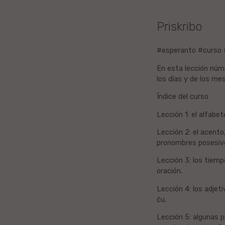
Litova
Priskribo
Urduo
#esperanto #curso 
Dana
En esta lección númer
los días y de los me
Abĥaza
Índice del curso
Vjetnama
Lección 1: el alfabet
Lección 2: el acento
Frisa
pronombres posesiv
Lección 3: los tiemp
Albana
oración.
Hinda
Lección 4: los adjeti
ĉu.
Asama
Lección 5: algunas pre