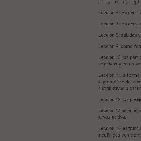
ar, -uj, -ul, -et, -eg).
Bengala
Lección 6: los correl
dk
Lección 7: los correla
Lección 8: saludos y 
Norvega
Lección 9: cómo forma
Bukmolo
Eŭska
Lección 10: los par
adjetivos y como adv
Azerbajĝana
Lección 11: la forma 
Gvarania
la gramática del espe
distributivos a parti
Slovena
Lección 12: los prefijo
Lección 13: el princ
Norvega
la voz activa.
Kurda
Lección 14: estructu
indefinidos con ejem