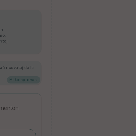
jn.
lmo.
ntoj.
aŭ ricevataj de la
Mi komprenas.
omenton