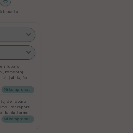
kti poste
ti poste
filmoj
n Tubaro, ili
toj, komentoj
ataj al tiuj ĉe
ata
 por aldoni la
denove por
Mi komprenas.
ntoj de Tubaro.
ilmo. Por raporti
e tiu platformo.
Mi komprenas.