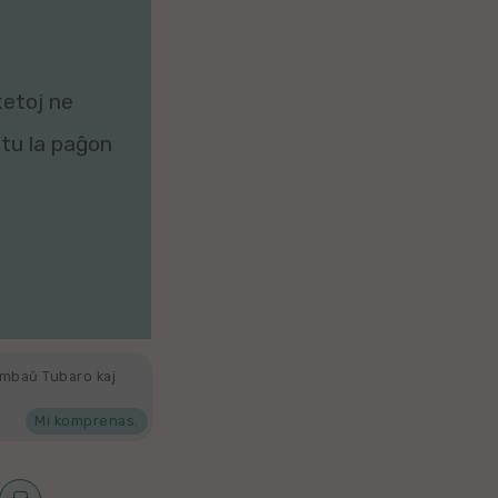
ketoj ne
zitu la paĝon
ambaŭ Tubaro kaj
Mi komprenas.