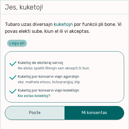
Iri




elektu
Jes, kuketoj!
Serĉi
Kolektoj
Proponu
Viaj
al
Filmo
tiun,
agord
la
kiu
enhavo
Tubaro uzas diversajn
kuketojn
por funkcii pli bone. Vi
Filozofio
plej
povas elekti sube, kiun el ili vi akceptas.
gravas
Kulturo k Historio
laŭ
Legu pli
vi.
Ĉefpaĝen
Lernado k Edukado
u
Ne
Kuketoj de eksteraj servoj
La
Lingvoj
Ne eblas spekti filmojn sen akcepti ĉi tiun.
ĉefa
✨ Rigardu
Aperu.net
por vidi liston
zorgu
Kuketoj por konservi viajn agordojn
de plej popularaj filmoj!
lingvo
Ludoj
ekz. malhela etoso, listoaranĝoj, ktp.
×
uzita
Kuketoj por konservi viajn kolektojn
en
Manĝoj k Kuirado
Kio estas kolektoj?
la
filmo:
Muziko
103-a Universala Kongreso
Naturo k Medio
Filtru