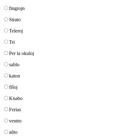
fingrojn
Strato
Teleroj
Tri
Per la okuloj
sablo
katon
fiŝoj
Knabo
Ferias
ventro
aŭto