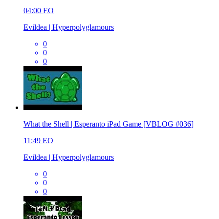
04:00
EO
Evildea | Hyperpolyglamours
0
0
0
What the Shell | Esperanto iPad Game [VBLOG #036]
11:49
EO
Evildea | Hyperpolyglamours
0
0
0