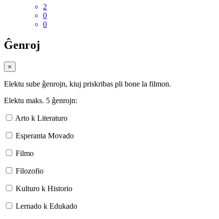
2
0
0
Ĝenroj
×
Elektu sube ĝenrojn, kiuj priskribas pli bone la filmon.
Elektu maks. 5 ĝenrojn:
Arto k Literaturo
Esperanta Movado
Filmo
Filozofio
Kulturo k Historio
Lernado k Edukado