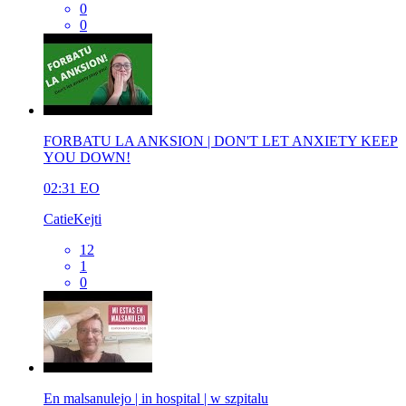
0
0
FORBATU LA ANKSION | DON'T LET ANXIETY KEEP
YOU DOWN!
02:31
EO
CatieKejti
12
1
0
En malsanulejo | in hospital | w szpitalu