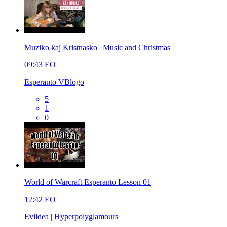
Muziko kaj Kristnasko | Music and Christmas
09:43
EO
Esperanto VBlogo
5
1
0
World of Warcraft Esperanto Lesson 01
12:42
EO
Evildea | Hyperpolyglamours