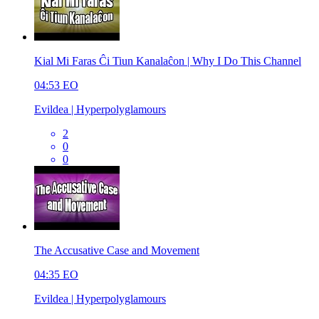
Kial Mi Faras Ĉi Tiun Kanalaĉon | Why I Do This Channel
04:53
EO
Evildea | Hyperpolyglamours
2
0
0
The Accusative Case and Movement
04:35
EO
Evildea | Hyperpolyglamours