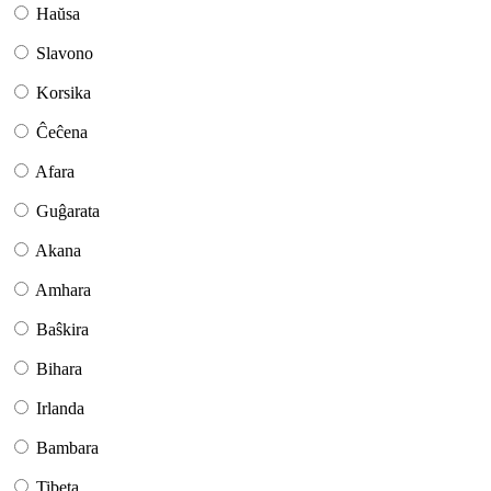
Haŭsa
Slavono
Korsika
Ĉeĉena
Afara
Guĝarata
Akana
Amhara
Baŝkira
Bihara
Irlanda
Bambara
Tibeta