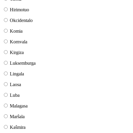
Hirimotuo
Okcidentalo
Komia
Kornvala
Kirgiza
Luksemburga
Lingala
Laosa
Luba
Malagasa
Marŝala
Kaŝmira