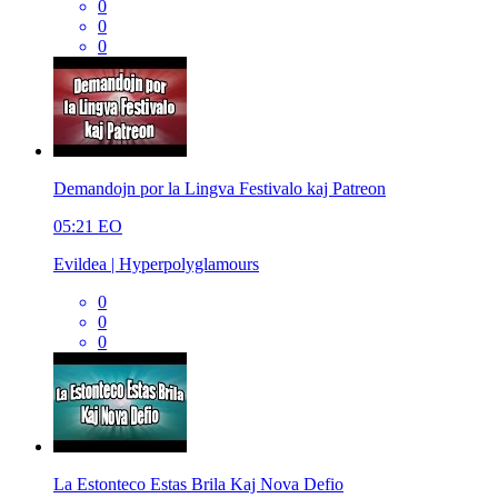
0
0
0
Demandojn por la Lingva Festivalo kaj Patreon
05:21
EO
Evildea | Hyperpolyglamours
0
0
0
La Estonteco Estas Brila Kaj Nova Defio