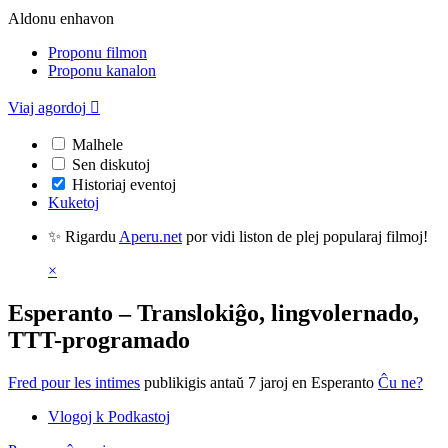
Aldonu enhavon
Proponu filmon
Proponu kanalon
Viaj agordoj

Malhele
Sen diskutoj
Historiaj eventoj
Kuketoj
✨ Rigardu
Aperu.net
por vidi liston de plej popularaj filmoj!
×
Esperanto – Translokiĝo, lingvolernado,
TTT-programado
Fred pour les intimes
publikigis antaŭ 7 jaroj
en Esperanto
Ĉu ne?
Vlogoj k Podkastoj