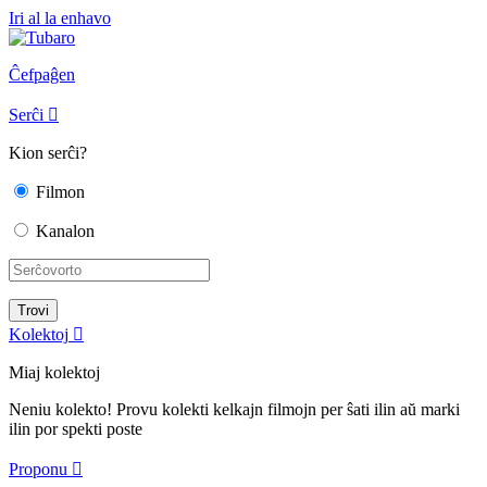
Iri al la enhavo
Ĉefpaĝen
Serĉi

Kion serĉi?
Filmon
Kanalon
Kolektoj

Miaj kolektoj
Neniu kolekto! Provu kolekti kelkajn filmojn per ŝati ilin aŭ marki
ilin por spekti poste
Proponu
