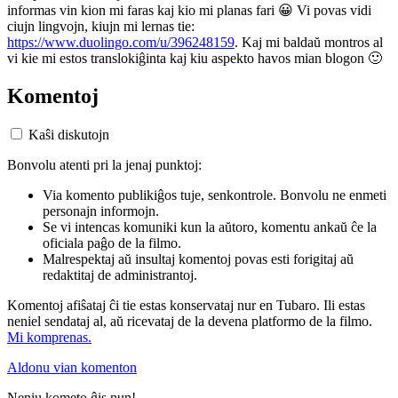
informas vin kion mi faras kaj kio mi planas fari 😀 Vi povas vidi
ciujn lingvojn, kiujn mi lernas tie:
https://www.duolingo.com/u/396248159
. Kaj mi baldaŭ montros al
vi kie mi estos translokiĝinta kaj kiu aspekto havos mian blogon 🙂
Komentoj
Kaŝi diskutojn
Bonvolu atenti pri la jenaj punktoj:
Via komento publikiĝos tuje, senkontrole. Bonvolu ne enmeti
personajn informojn.
Se vi intencas komuniki kun la aŭtoro, komentu ankaŭ ĉe la
oficiala paĝo de la filmo.
Malrespektaj aŭ insultaj komentoj povas esti forigitaj aŭ
redaktitaj de administrantoj.
Komentoj afiŝataj ĉi tie estas konservataj nur en Tubaro. Ili estas
neniel sendataj al, aŭ ricevataj de la devena platformo de la filmo.
Mi komprenas.
Aldonu vian komenton
Neniu kometo ĝis nun!