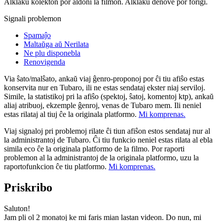
Alklaku kolekton por aldoni la filmon. Alklaku denove por forigi.
Signali problemon
Spamaĵo
Maltaŭga aŭ Nerilata
Ne plu disponebla
Renovigenda
Via ŝato/malŝato, ankaŭ viaj ĝenro-proponoj por ĉi tiu afiŝo estas
konservita nur en Tubaro, ili ne estas sendataj ekster niaj serviloj.
Simile, la statistikoj pri la afiŝo (spektoj, ŝatoj, komentoj ktp), ankaŭ
aliaj atribuoj, ekzemple ĝenroj, venas de Tubaro mem. Ili neniel
estas rilataj al tiuj ĉe la originala platformo.
Mi komprenas.
Viaj signaloj pri problemoj rilate ĉi tiun afiŝon estos sendataj nur al
la administrantoj de Tubaro. Ĉi tiu funkcio neniel estas rilata al ebla
simila eco ĉe la originala platformo de la filmo. Por raporti
problemon al la administrantoj de la originala platformo, uzu la
raportofunkcion ĉe tiu platformo.
Mi komprenas.
Priskribo
Saluton!
Jam pli ol 2 monatoj ke mi faris mian lastan videon. Do nun, mi