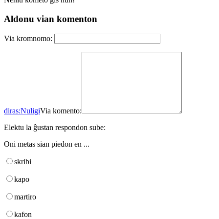
Aldonu vian komenton
Via kromnomo:
diras:
Nuligi
Via komento:
Elektu la ĝustan respondon sube:
Oni metas sian piedon en ...
skribi
kapo
martiro
kafon