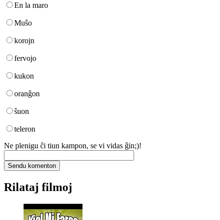
En la maro
Muŝo
korojn
fervojo
kukon
oranĝon
ŝuon
teleron
Ne plenigu ĉi tiun kampon, se vi vidas ĝin;)!
Rilataj filmoj