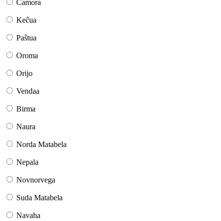
Ĉamora
Keĉua
Paŝtua
Oroma
Orijo
Vendaa
Birma
Naura
Norda Matabela
Nepala
Novnorvega
Suda Matabela
Navaha