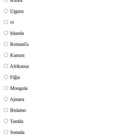
Kimra
Ujgura
vr
Islanda
Romanĉa
Kanura
Afrikansa
Fiĝia
Mongola
Ajmara
Bislamo
Tamila
Somala