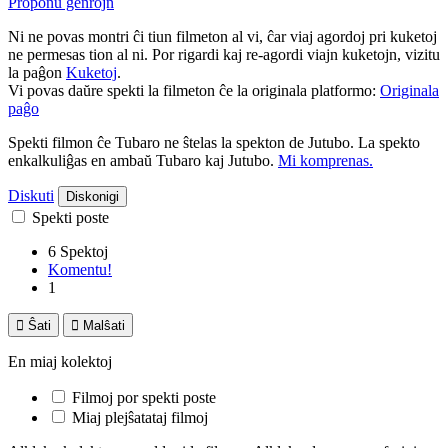
Proponu ĝenrojn
Ni ne povas montri ĉi tiun filmeton al vi, ĉar viaj agordoj pri kuketoj
ne permesas tion al ni. Por rigardi kaj re-agordi viajn kuketojn, vizitu
la paĝon
Kuketoj
.
Vi povas daŭre spekti la filmeton ĉe la originala platformo:
Originala
paĝo
Spekti filmon ĉe Tubaro ne ŝtelas la spekton de Jutubo. La spekto
enkalkuliĝas en ambaŭ Tubaro kaj Jutubo.
Mi komprenas.
Diskuti
Diskonigi
Spekti poste
6 Spektoj
Komentu!
1

Ŝati

Malŝati
En miaj kolektoj
Filmoj por spekti poste
Miaj plejŝatataj filmoj