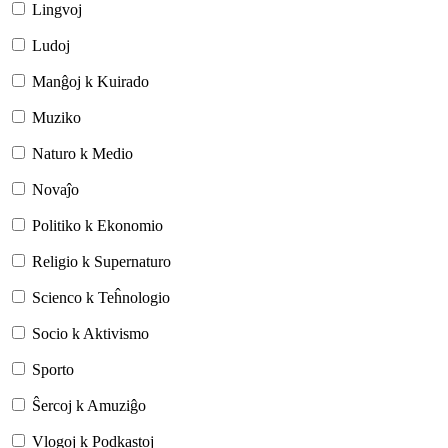
Lingvoj
Ludoj
Manĝoj k Kuirado
Muziko
Naturo k Medio
Novaĵo
Politiko k Ekonomio
Religio k Supernaturo
Scienco k Teĥnologio
Socio k Aktivismo
Sporto
Ŝercoj k Amuziĝo
Vlogoj k Podkastoj