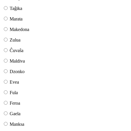
Taĝika
Marata
Makedona
Zulua
Ĉuvaŝa
Maldiva
Dzonko
Evea
Fula
Feroa
Gaela
Manksa