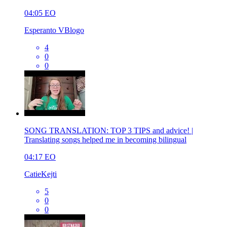
04:05
EO
Esperanto VBlogo
4
0
0
SONG TRANSLATION: TOP 3 TIPS and advice! |
Translating songs helped me in becoming bilingual
04:17
EO
CatieKejti
5
0
0