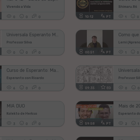
Vivendo a Vida
Shimaru.86
10:12
PT
0
0
0
1
0
Universala Esperanto Metodo - 5a
Professor Silva
Lerni (Apren
00:51
PT
0
0
0
1
0
Curso de Esperanto: Mas sufijos: um, estr, ind, end, er, aĉ, uj, ad, ec.
Esperanto con Ricardo
Professor Si
09:35
EO
6
0
0
0
0
MIA DUO
Kolekto de Herkso
Esperanto d
59:58
PT
3
0
0
2
1