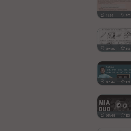
Kanura
11:14
PT
Afrikansa
Fiĝia
Mongola
09:06
EO
Ajmara
Bislamo
07:46
EO
Tamila
Somala
05:48
EO
Estona