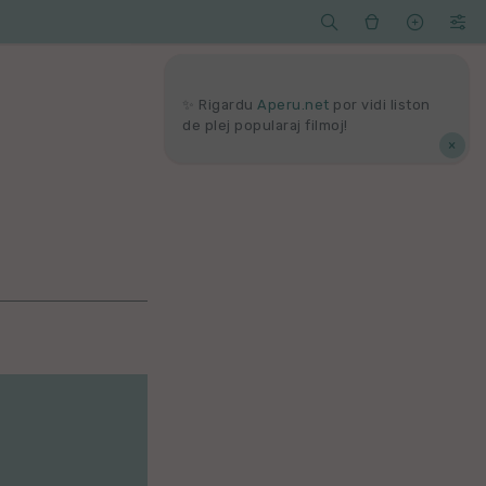




Serĉi
Kolektoj
Proponu
Viaj
agord
✨ Rigardu
Aperu.net
por vidi liston
de plej popularaj filmoj!
×