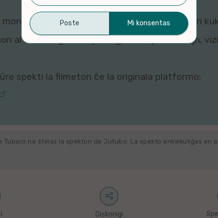
montri ĉi tiun filmeton al vi, ĉar viaj agordoj pri ku
n al ni. Por rigardi kaj re-agordi viajn kuketojn, vi
re spekti la filmeton ĉe la originala platformo:
e Tubaro ne ŝtelas la spekton de Jutubo. La spekto enkalkuliĝas en 
i
Spe
Diskonigi