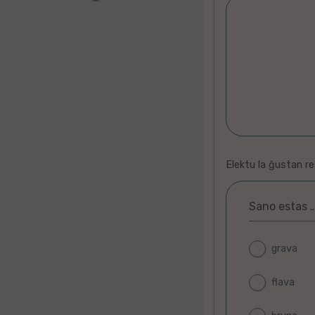
Elektu la ĝustan r
Sano estas 
Lernas
meblo
kapo
domojn
Ŝtrumpetojn
Muŝo
Jupitero
Afriko
Pantalono
Dudek
Elefanto
Rado
Skatolo
Amara
horloĝo
Ĉe
Rinocero
du
Botelo
pomo
ĵurnalvendejo
grava
flava