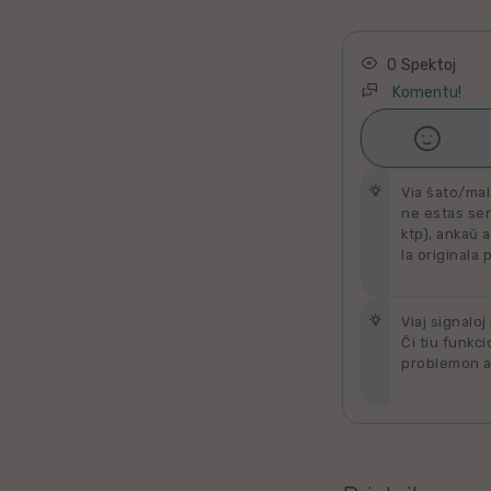
Latino
Ukraina
0 Spektoj
Komentu!
Taja

Ŝati
Kataluna
Via ŝato/mal
Greka
ne estas send
ktp), ankaŭ a
la originala 
Rumana
Sveda
Viaj signaloj
Ĉi tiu funkci
problemon al
Bulgara
Slovaka
Bosna