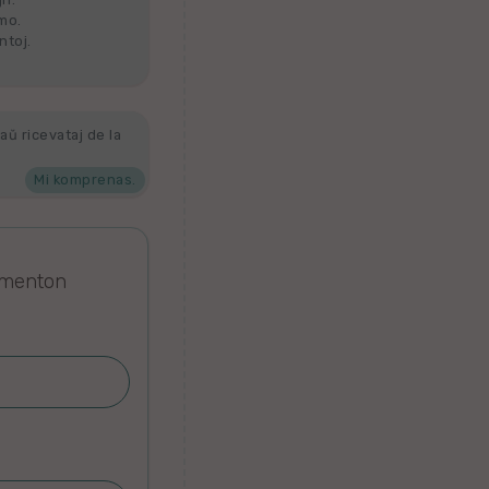
lmo.
ntoj.
aŭ ricevataj de la
Mi komprenas.
omenton