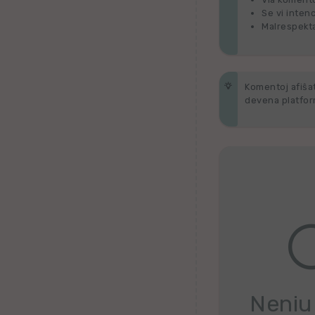
Bengala
Se vi inten
Malrespekta
dk
Norvega
Komentoj afiŝata
devena platform
Bukmolo
Eŭska
Azerbajĝana
Gvarania
Slovena
Norvega
Kurda
Neniu