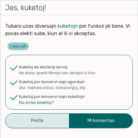
Iri




elektu
Jes, kuketoj!
Serĉi
Kolektoj
Proponu
Viaj
al
Filmo
tiun,
agord
la
kiu
enhavo
Tubaro uzas diversajn
kuketojn
por funkcii pli bone. Vi
Filozofio
plej
povas elekti sube, kiun el ili vi akceptas.
gravas
Kulturo k Historio
laŭ
Legu pli
vi.
Ĉefpaĝen
Lernado k Edukado
u
Ne
Kuketoj de eksteraj servoj
La
Lingvoj
Ne eblas spekti filmojn sen akcepti ĉi tiun.
ĉefa
✨ Rigardu
Aperu.net
por vidi liston
zorgu
Kuketoj por konservi viajn agordojn
de plej popularaj filmoj!
lingvo
Ludoj
ekz. malhela etoso, listoaranĝoj, ktp.
×
uzita
Kuketoj por konservi viajn kolektojn
en
Manĝoj k Kuirado
Kio estas kolektoj?
la
filmo:
Muziko
Ĉu nur amuzilo aŭ ĉu lingvo
Naturo k Medio
Filtru