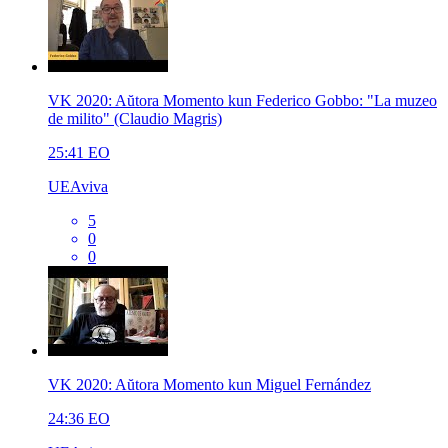
VK 2020: Aŭtora Momento kun Federico Gobbo: "La muzeo
de milito" (Claudio Magris)
25:41
EO
UEAviva
5
0
0
VK 2020: Aŭtora Momento kun Miguel Fernández
24:36
EO