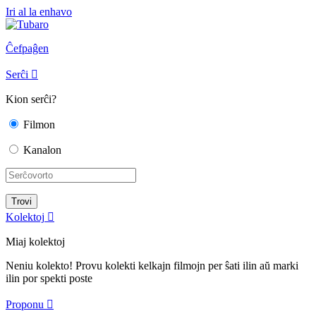
Iri al la enhavo
Ĉefpaĝen
Serĉi

Kion serĉi?
Filmon
Kanalon
Kolektoj

Miaj kolektoj
Neniu kolekto! Provu kolekti kelkajn filmojn per ŝati ilin aŭ marki
ilin por spekti poste
Proponu
