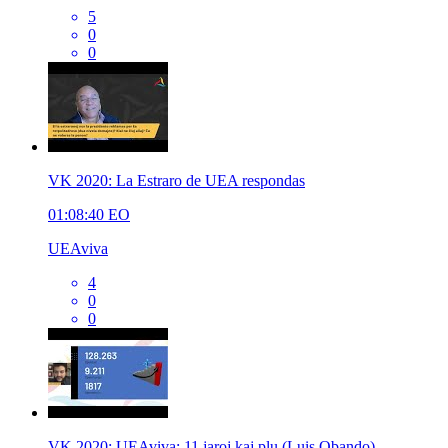
5
0
0
VK 2020: La Estraro de UEA respondas
01:08:40
EO
UEAviva
4
0
0
VK 2020: UEAviva: 11 jaroj kaj plu (Luis Obando)