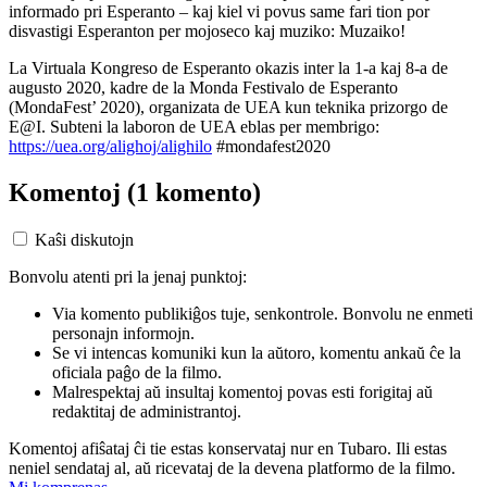
informado pri Esperanto – kaj kiel vi povus same fari tion por
disvastigi Esperanton per mojoseco kaj muziko: Muzaiko!
La Virtuala Kongreso de Esperanto okazis inter la 1-a kaj 8-a de
augusto 2020, kadre de la Monda Festivalo de Esperanto
(MondaFest’ 2020), organizata de UEA kun teknika prizorgo de
E@I. Subteni la laboron de UEA eblas per membrigo:
https://uea.org/alighoj/alighilo
#mondafest2020
Komentoj
(1 komento)
Kaŝi diskutojn
Bonvolu atenti pri la jenaj punktoj:
Via komento publikiĝos tuje, senkontrole. Bonvolu ne enmeti
personajn informojn.
Se vi intencas komuniki kun la aŭtoro, komentu ankaŭ ĉe la
oficiala paĝo de la filmo.
Malrespektaj aŭ insultaj komentoj povas esti forigitaj aŭ
redaktitaj de administrantoj.
Komentoj afiŝataj ĉi tie estas konservataj nur en Tubaro. Ili estas
neniel sendataj al, aŭ ricevataj de la devena platformo de la filmo.