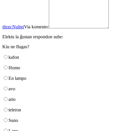
diras:
Nuligi
Via komento:
Elektu la ĝustan respondon sube:
Kiu ne flugas?
kafon
Homo
En lampo
avo
ario
teleron
Suno
Lano