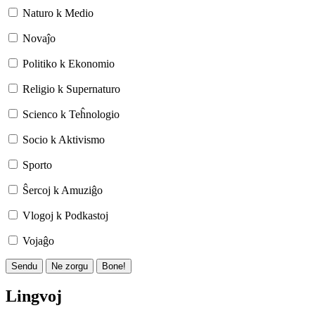
Naturo k Medio
Novaĵo
Politiko k Ekonomio
Religio k Supernaturo
Scienco k Teĥnologio
Socio k Aktivismo
Sporto
Ŝercoj k Amuziĝo
Vlogoj k Podkastoj
Vojaĝo
Sendu
Ne zorgu
Bone!
Lingvoj