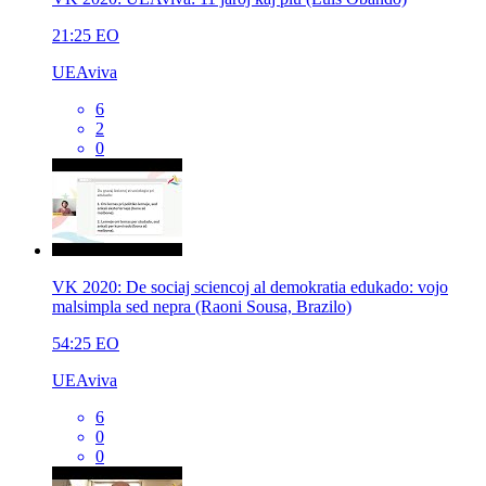
21:25
EO
UEAviva
6
2
0
VK 2020: De sociaj sciencoj al demokratia edukado: vojo
malsimpla sed nepra (Raoni Sousa, Brazilo)
54:25
EO
UEAviva
6
0
0