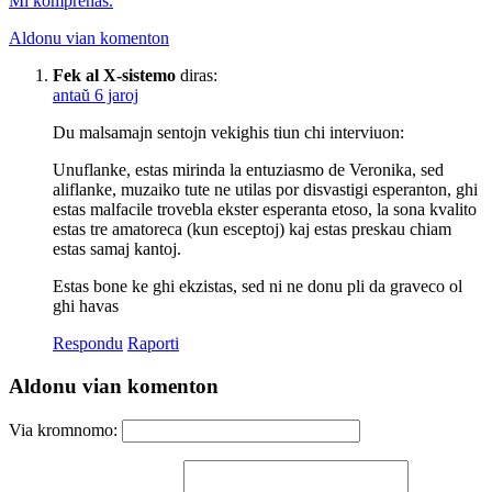
Mi komprenas.
Aldonu vian komenton
Fek al X-sistemo
diras:
antaŭ 6 jaroj
Du malsamajn sentojn vekighis tiun chi interviuon:
Unuflanke, estas mirinda la entuziasmo de Veronika, sed
aliflanke, muzaiko tute ne utilas por disvastigi esperanton, ghi
estas malfacile trovebla ekster esperanta etoso, la sona kvalito
estas tre amatoreca (kun esceptoj) kaj estas preskau chiam
estas samaj kantoj.
Estas bone ke ghi ekzistas, sed ni ne donu pli da graveco ol
ghi havas
Respondu
Raporti
Aldonu vian komenton
Via kromnomo: