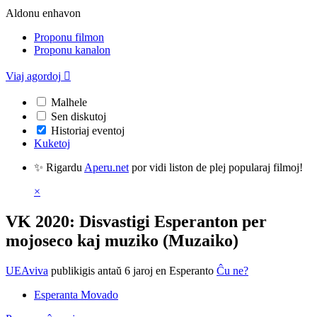
Aldonu enhavon
Proponu filmon
Proponu kanalon
Viaj agordoj

Malhele
Sen diskutoj
Historiaj eventoj
Kuketoj
✨ Rigardu
Aperu.net
por vidi liston de plej popularaj filmoj!
×
VK 2020: Disvastigi Esperanton per
mojoseco kaj muziko (Muzaiko)
UEAviva
publikigis antaŭ 6 jaroj
en Esperanto
Ĉu ne?
Esperanta Movado