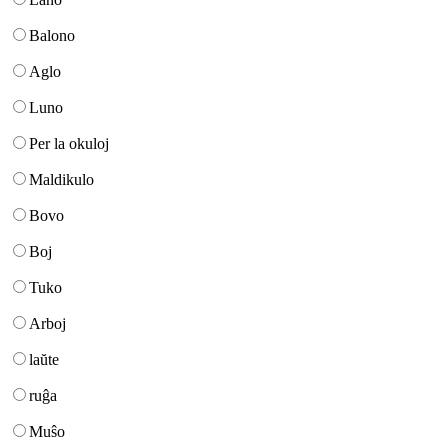
Balono
Aglo
Luno
Per la okuloj
Maldikulo
Bovo
Boj
Tuko
Arboj
laŭte
ruĝa
Muŝo