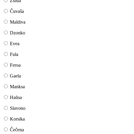
Zulua
Ĉuvaŝa
Maldiva
Dzonko
Evea
Fula
Feroa
Gaela
Manksa
Haŭsa
Slavono
Korsika
Ĉeĉena