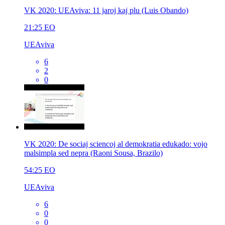
VK 2020: UEAviva: 11 jaroj kaj plu (Luis Obando)
21:25
EO
UEAviva
6
2
0
VK 2020: De sociaj sciencoj al demokratia edukado: vojo
malsimpla sed nepra (Raoni Sousa, Brazilo)
54:25
EO
UEAviva
6
0
0