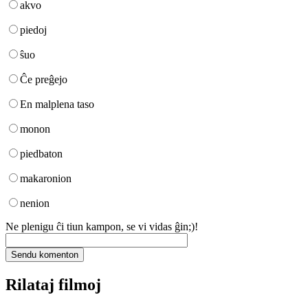
akvo
piedoj
ŝuo
Ĉe preĝejo
En malplena taso
monon
piedbaton
makaronion
nenion
Ne plenigu ĉi tiun kampon, se vi vidas ĝin;)!
Rilataj filmoj