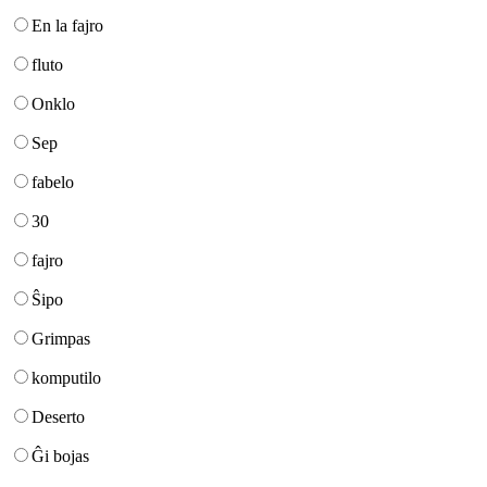
En la fajro
fluto
Onklo
Sep
fabelo
30
fajro
Ŝipo
Grimpas
komputilo
Deserto
Ĝi bojas