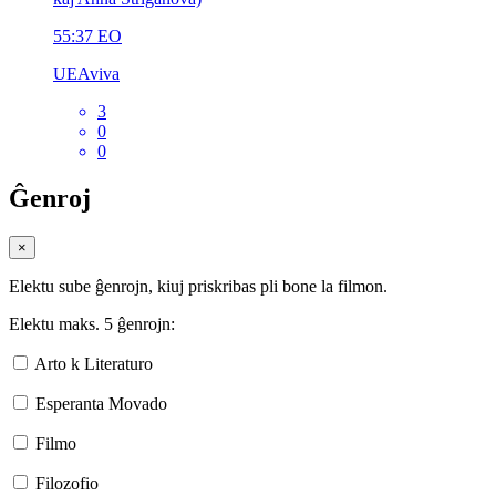
55:37
EO
UEAviva
3
0
0
Ĝenroj
×
Elektu sube ĝenrojn, kiuj priskribas pli bone la filmon.
Elektu maks. 5 ĝenrojn:
Arto k Literaturo
Esperanta Movado
Filmo
Filozofio