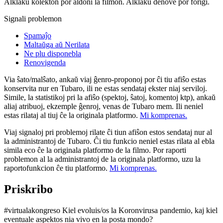
Alklaku kolekton por aldoni la filmon. Alklaku denove por forigi.
Signali problemon
Spamaĵo
Maltaŭga aŭ Nerilata
Ne plu disponebla
Renovigenda
Via ŝato/malŝato, ankaŭ viaj ĝenro-proponoj por ĉi tiu afiŝo estas
konservita nur en Tubaro, ili ne estas sendataj ekster niaj serviloj.
Simile, la statistikoj pri la afiŝo (spektoj, ŝatoj, komentoj ktp), ankaŭ
aliaj atribuoj, ekzemple ĝenroj, venas de Tubaro mem. Ili neniel
estas rilataj al tiuj ĉe la originala platformo.
Mi komprenas.
Viaj signaloj pri problemoj rilate ĉi tiun afiŝon estos sendataj nur al
la administrantoj de Tubaro. Ĉi tiu funkcio neniel estas rilata al ebla
simila eco ĉe la originala platformo de la filmo. Por raporti
problemon al la administrantoj de la originala platformo, uzu la
raportofunkcion ĉe tiu platformo.
Mi komprenas.
Priskribo
#virtualakongreso Kiel evoluis/os la Koronvirusa pandemio, kaj kiel
eventuale aspektos nia vivo en la posta mondo?