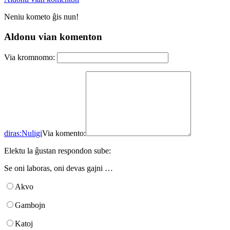
Neniu kometo ĝis nun!
Aldonu vian komenton
Via kromnomo:
diras:
Nuligi
Via komento:
Elektu la ĝustan respondon sube:
Se oni laboras, oni devas gajni …
Akvo
Gambojn
Katoj