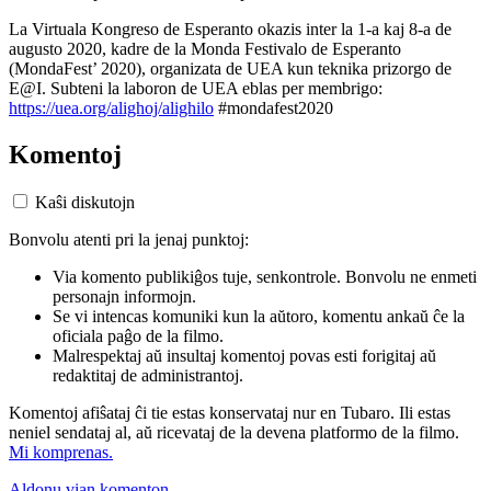
La Virtuala Kongreso de Esperanto okazis inter la 1-a kaj 8-a de
augusto 2020, kadre de la Monda Festivalo de Esperanto
(MondaFest’ 2020), organizata de UEA kun teknika prizorgo de
E@I. Subteni la laboron de UEA eblas per membrigo:
https://uea.org/alighoj/alighilo
#mondafest2020
Komentoj
Kaŝi diskutojn
Bonvolu atenti pri la jenaj punktoj:
Via komento publikiĝos tuje, senkontrole. Bonvolu ne enmeti
personajn informojn.
Se vi intencas komuniki kun la aŭtoro, komentu ankaŭ ĉe la
oficiala paĝo de la filmo.
Malrespektaj aŭ insultaj komentoj povas esti forigitaj aŭ
redaktitaj de administrantoj.
Komentoj afiŝataj ĉi tie estas konservataj nur en Tubaro. Ili estas
neniel sendataj al, aŭ ricevataj de la devena platformo de la filmo.
Mi komprenas.
Aldonu vian komenton