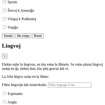
Sporto
Ŝercoj k Amuziĝo
Vlogoj k Podkastoj
Vojaĝo
Sendu
Ne zorgu
Bone!
Lingvoj
×
Elektu sube la lingvon, en kiu estas la filmeto. Se estas pluraj lingvoj
uzitaj en ĝi, elektu tiun, kiu plej gravas laŭ vi.
La ĉefa lingvo uzita en la filmo:
Filtru lingvojn laŭ nomo/kodo.
Esperanto
Angla