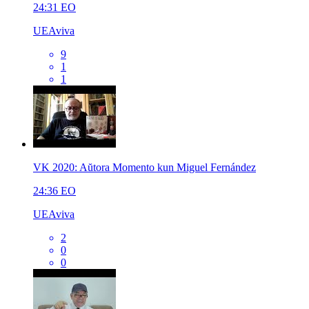
24:31
EO
UEAviva
9
1
1
VK 2020: Aŭtora Momento kun Miguel Fernández
24:36
EO
UEAviva
2
0
0