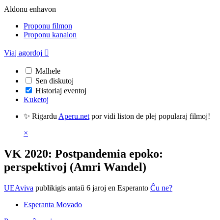
Aldonu enhavon
Proponu filmon
Proponu kanalon
Viaj agordoj

Malhele
Sen diskutoj
Historiaj eventoj
Kuketoj
✨ Rigardu
Aperu.net
por vidi liston de plej popularaj filmoj!
×
VK 2020: Postpandemia epoko:
perspektivoj (Amri Wandel)
UEAviva
publikigis antaŭ 6 jaroj
en Esperanto
Ĉu ne?
Esperanta Movado