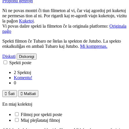
Proponu ĝenrojn
Ni ne povas montri ĉi tiun filmeton al vi, ĉar viaj agordoj pri kuketoj
ne permesas tion al ni. Por rigardi kaj re-agordi viajn kuketojn, vizitu
la paĝon
Kuketoj
.
Vi povas daŭre spekti la filmeton ĉe la originala platformo:
Originala
paĝo
Spekti filmon ĉe Tubaro ne ŝtelas la spekton de Jutubo. La spekto
enkalkuliĝas en ambaŭ Tubaro kaj Jutubo.
Mi komprenas.
Diskuti
Diskonigi
Spekti poste
2 Spektoj
Komentu!
0

Ŝati

Malŝati
En miaj kolektoj
Filmoj por spekti poste
Miaj plejŝatataj filmoj