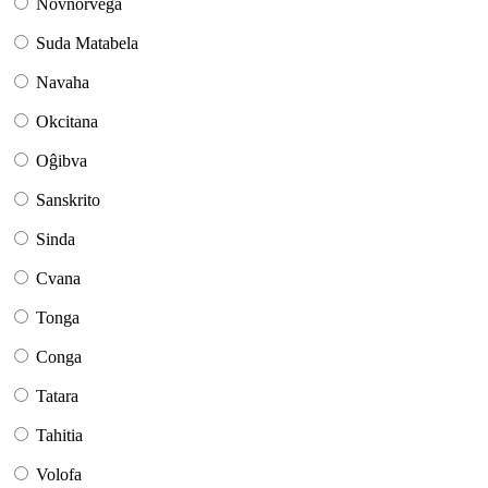
Novnorvega
Suda Matabela
Navaha
Okcitana
Oĝibva
Sanskrito
Sinda
Cvana
Tonga
Conga
Tatara
Tahitia
Volofa