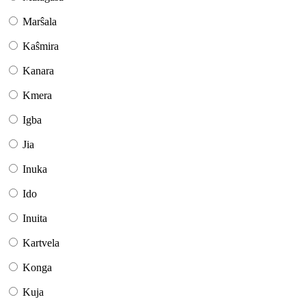
Marŝala
Kaŝmira
Kanara
Kmera
Igba
Jia
Inuka
Ido
Inuita
Kartvela
Konga
Kuja