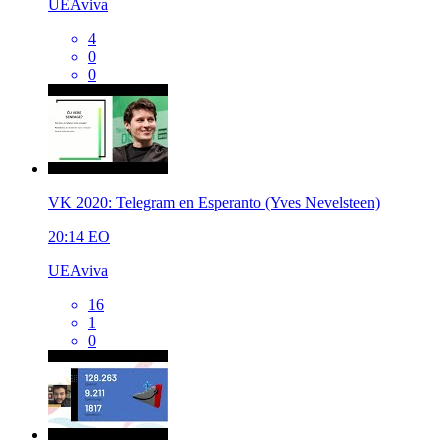
UEAviva
4
0
0
VK 2020: Telegram en Esperanto (Yves Nevelsteen)
20:14
EO
UEAviva
16
1
0