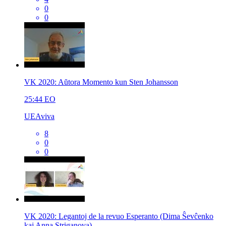
0
0
VK 2020: Aŭtora Momento kun Sten Johansson
25:44
EO
UEAviva
8
0
0
VK 2020: Legantoj de la revuo Esperanto (Dima Ŝevĉenko
kaj Anna Striganova)