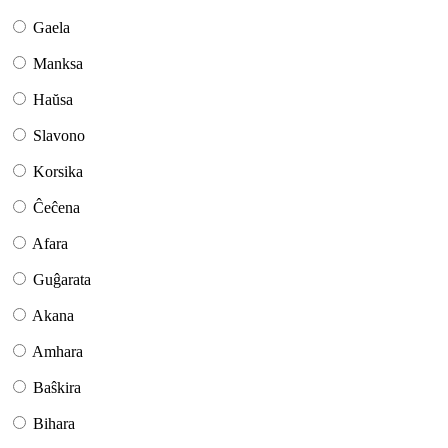
Gaela
Manksa
Haŭsa
Slavono
Korsika
Ĉeĉena
Afara
Guĝarata
Akana
Amhara
Baŝkira
Bihara