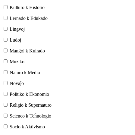
Kulturo k Historio
Lernado k Edukado
Lingvoj
Ludoj
Manĝoj k Kuirado
Muziko
Naturo k Medio
Novaĵo
Politiko k Ekonomio
Religio k Supernaturo
Scienco k Teĥnologio
Socio k Aktivismo