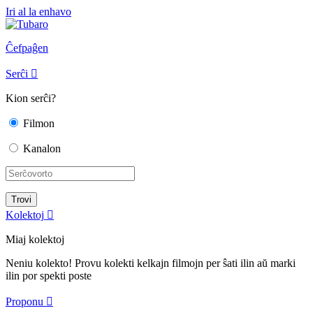
Iri al la enhavo
Ĉefpaĝen
Serĉi

Kion serĉi?
Filmon
Kanalon
Kolektoj

Miaj kolektoj
Neniu kolekto! Provu kolekti kelkajn filmojn per ŝati ilin aŭ marki
ilin por spekti poste
Proponu
