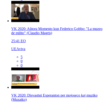
VK 2020: Aŭtora Momento kun Federico Gobbo: "La muzeo
de milito" (Claudio Magris)
25:41
EO
UEAviva
5
0
0
VK 2020: Disvastigi Esperanton per mojoseco kaj muziko
(Muzaiko)