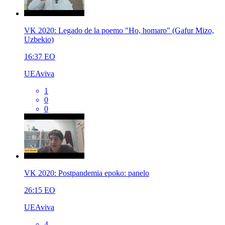
VK 2020: Legado de la poemo "Ho, homaro" (Gafur Mizo,
Uzbekio)
16:37
EO
UEAviva
1
0
0
VK 2020: Postpandemia epoko: panelo
26:15
EO
UEAviva
4