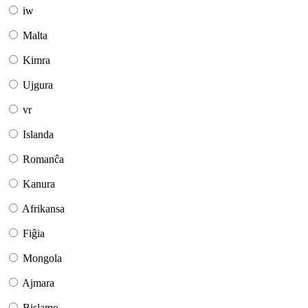
iw
Malta
Kimra
Ujgura
vr
Islanda
Romanĉa
Kanura
Afrikansa
Fiĝia
Mongola
Ajmara
Bislamo