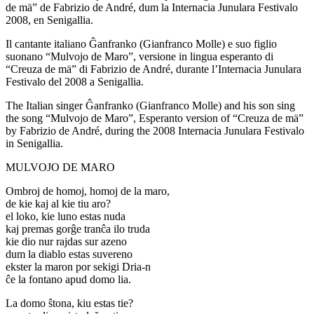
de mä” de Fabrizio de André, dum la Internacia Junulara Festivalo
2008, en Senigallia.
Il cantante italiano Ĝanfranko (Gianfranco Molle) e suo figlio
suonano “Mulvojo de Maro”, versione in lingua esperanto di
“Creuza de mä” di Fabrizio de André, durante l’Internacia Junulara
Festivalo del 2008 a Senigallia.
The Italian singer Ĝanfranko (Gianfranco Molle) and his son sing
the song “Mulvojo de Maro”, Esperanto version of “Creuza de mä”
by Fabrizio de André, during the 2008 Internacia Junulara Festivalo
in Senigallia.
MULVOJO DE MARO
Ombroj de homoj, homoj de la maro,
de kie kaj al kie tiu aro?
el loko, kie luno estas nuda
kaj premas gorĝe tranĉa ilo truda
kie dio nur rajdas sur azeno
dum la diablo estas suvereno
ekster la maron por sekigi Dria-n
ĉe la fontano apud domo lia.
La domo ŝtona, kiu estas tie?