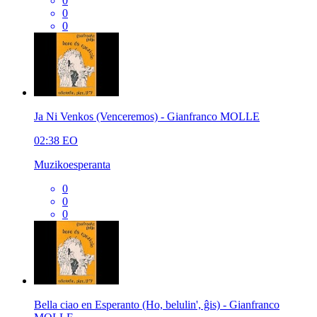
0
0
0
Ja Ni Venkos (Venceremos) - Gianfranco MOLLE
02:38
EO
Muzikoesperanta
0
0
0
Bella ciao en Esperanto (Ho, belulin', ĝis) - Gianfranco