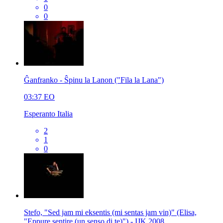
0
0
Ĝanfranko - Ŝpinu la Lanon ("Fila la Lana")
03:37
EO
Esperanto Italia
2
1
0
Stefo, "Sed jam mi eksentis (mi sentas jam vin)" (Elisa,
"Eppure sentire (un senso di te)") - IJK 2008