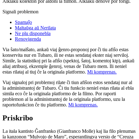
Alklaku kolekton por aldoni la filmon. Alklaku denove por forigi.
Signali problemon
Spamaĵo
Maltaŭga aŭ Nerilata
Ne plu disponebla
Renovigenda
Via ŝato/malŝato, ankaŭ viaj ĝenro-proponoj por ĉi tiu afiŝo estas
konservita nur en Tubaro, ili ne estas sendataj ekster niaj serviloj.
Simile, la statistikoj pri la afiŝo (spektoj, ŝatoj, komentoj ktp), ankaŭ
aliaj atribuoj, ekzemple ĝenroj, venas de Tubaro mem. Ili neniel
estas rilataj al tiuj ĉe la originala platformo.
Mi komprenas.
Viaj signaloj pri problemoj rilate ĉi tiun afiŝon estos sendataj nur al
la administrantoj de Tubaro. Ĉi tiu funkcio neniel estas rilata al ebla
simila eco ĉe la originala platformo de la filmo. Por raporti
problemon al la administrantoj de la originala platformo, uzu la
raportofunkcion ĉe tiu platformo.
Mi komprenas.
Priskribo
La itala kantisto Ĝanfranko (Gianfranco Molle) kaj lia filo plenumas
la kanzonon “Mulvojo de Maro”, esperantlingva versio de “Creuza