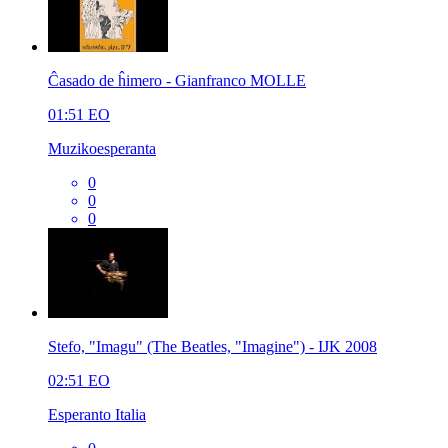
Ĉasado de ĥimero - Gianfranco MOLLE
01:51
EO
Muzikoesperanta
0
0
0
Stefo, "Imagu" (The Beatles, "Imagine") - IJK 2008
02:51
EO
Esperanto Italia