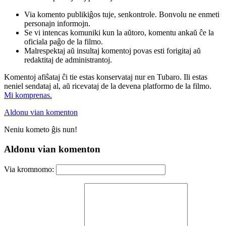
Via komento publikiĝos tuje, senkontrole. Bonvolu ne enmeti
personajn informojn.
Se vi intencas komuniki kun la aŭtoro, komentu ankaŭ ĉe la
oficiala paĝo de la filmo.
Malrespektaj aŭ insultaj komentoj povas esti forigitaj aŭ
redaktitaj de administrantoj.
Komentoj afiŝataj ĉi tie estas konservataj nur en Tubaro. Ili estas
neniel sendataj al, aŭ ricevataj de la devena platformo de la filmo.
Mi komprenas.
Aldonu vian komenton
Neniu kometo ĝis nun!
Aldonu vian komenton
Via kromnomo: