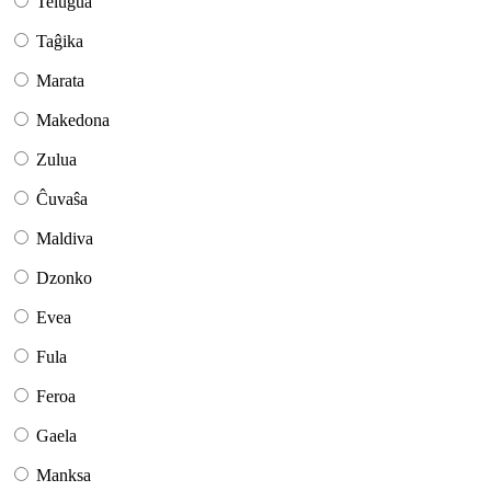
Telugua
Taĝika
Marata
Makedona
Zulua
Ĉuvaŝa
Maldiva
Dzonko
Evea
Fula
Feroa
Gaela
Manksa