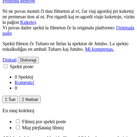
Proponu ĝenrojn
Ni ne povas montri ĉi tiun filmeton al vi, ĉar viaj agordoj pri kuketoj
ne permesas tion al ni. Por rigardi kaj re-agordi viajn kuketojn, vizitu
la paĝon
Kuketoj
.
Vi povas daŭre spekti la filmeton ĉe la originala platformo:
Originala
paĝo
Spekti filmon ĉe Tubaro ne ŝtelas la spekton de Jutubo. La spekto
enkalkuliĝas en ambaŭ Tubaro kaj Jutubo.
Mi komprenas.
Diskuti
Diskonigi
Spekti poste
0 Spektoj
Komentu!
0

Ŝati

Malŝati
En miaj kolektoj
Filmoj por spekti poste
Miaj plejŝatataj filmoj