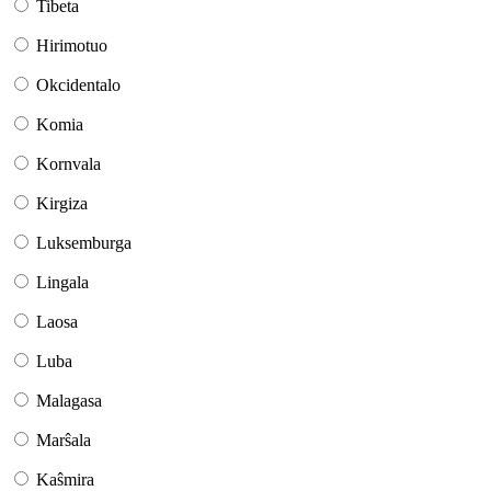
Tibeta
Hirimotuo
Okcidentalo
Komia
Kornvala
Kirgiza
Luksemburga
Lingala
Laosa
Luba
Malagasa
Marŝala
Kaŝmira