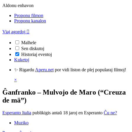
Aldonu enhavon
Proponu filmon
Proponu kanalon
Viaj agordoj

Malhele
Sen diskutoj
Historiaj eventoj
Kuketoj
✨ Rigardu
Aperu.net
por vidi liston de plej popularaj filmoj!
×
Ĝanfranko – Mulvojo de Maro (“Creuza
de mä”)
Esperanto Italia
publikigis antaŭ 18 jaroj
en Esperanto
Ĉu ne?
Muziko