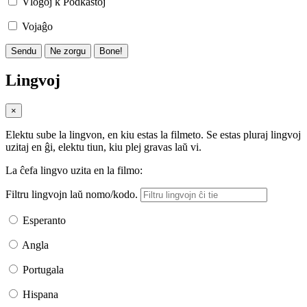
Vlogoj k Podkastoj
Vojaĝo
Sendu
Ne zorgu
Bone!
Lingvoj
×
Elektu sube la lingvon, en kiu estas la filmeto. Se estas pluraj lingvoj
uzitaj en ĝi, elektu tiun, kiu plej gravas laŭ vi.
La ĉefa lingvo uzita en la filmo:
Filtru lingvojn laŭ nomo/kodo.
Esperanto
Angla
Portugala
Hispana