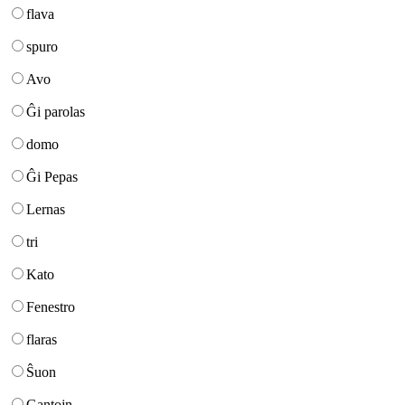
flava
spuro
Avo
Ĝi parolas
domo
Ĝi Pepas
Lernas
tri
Kato
Fenestro
flaras
Ŝuon
Gantojn