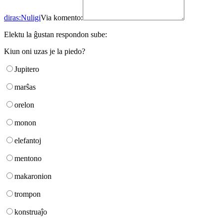
diras:
Nuligi
Via komento:
Elektu la ĝustan respondon sube:
Kiun oni uzas je la piedo?
Jupitero
marŝas
orelon
monon
elefantoj
mentono
makaronion
trompon
konstruaĵo