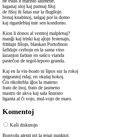
ne estas li maristo laŭmetie,
luganaj uloj kaj putinaj filoj
de fiŝoj ili ŝatas nur la flugilojn
bonaj knabinoj, taŭgaj por la domo
kaj rigardeblaj tute sen kondomo.
Kion li donos al ventroj malplenaj?
manĝi kaj trinki kaj aĵojn festenajn,
frititajn fiŝojn, blankan Portofinon
ŝafidajn cerbojn en la sama vino
lazanjon faritan en saŭco vianda
pasteĉon de tegol-leporo granda.
Kaj en la vin-boato ni ŝipos sur la rokoj
migrantoj ridaj, en okulaj hokoj.
Ĝis rikoltebla iĝos la mateno
frato de inoj, frato de jasmeno
mastro de akva kaj sala ŝnuraro
liganta al ĉi vojo, mul-vojo de maro.
Komentoj
Kaŝi diskutojn
Bonvolu atenti pri la jenaj punktoj: