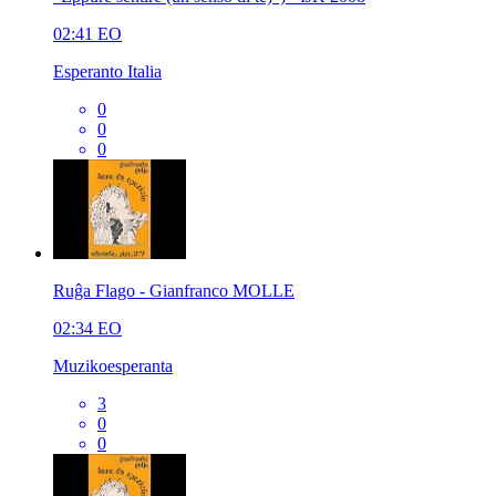
02:41
EO
Esperanto Italia
0
0
0
Ruĝa Flago - Gianfranco MOLLE
02:34
EO
Muzikoesperanta
3
0
0