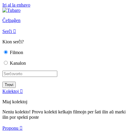
Iri al la enhavo
Ĉefpaĝen
Serĉi

Kion serĉi?
Filmon
Kanalon
Kolektoj

Miaj kolektoj
Neniu kolekto! Provu kolekti kelkajn filmojn per ŝati ilin aŭ marki
ilin por spekti poste
Proponu
