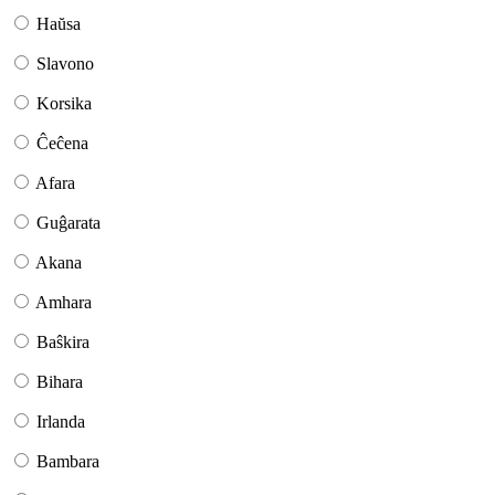
Haŭsa
Slavono
Korsika
Ĉeĉena
Afara
Guĝarata
Akana
Amhara
Baŝkira
Bihara
Irlanda
Bambara