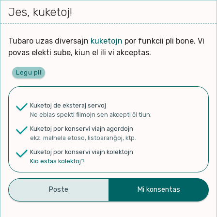
Iri




elektu
Jes, kuketoj!
Serĉi
Kolektoj
Proponu
Viaj
al
Filmo
tiun,
agor
la
kiu
enhavo
Tubaro uzas diversajn
kuketojn
por funkcii pli bone. Vi
Filozofio
plej
Ĉefpaĝen
povas elekti sube, kiun el ili vi akceptas.
gravas
Kulturo k Historio
laŭ
Legu pli
vi.
Lernado k Edukado
✨ Rigardu
Aperu.net
por vidi liston
de plej popularaj filmoj!
u
Ne
Kuketoj de eksteraj servoj
×
La
Lingvoj
Ne eblas spekti filmojn sen akcepti ĉi tiun.
ĉefa
zorgu
Kuketoj por konservi viajn agordojn
lingvo
Ludoj
ekz. malhela etoso, listoaranĝoj, ktp.
uzita
Kuketoj por konservi viajn kolektojn
en
Manĝoj k Kuirado
Kio estas kolektoj?
Japanio 3 – Internacia
la
filmo:
Muziko
vespero dum la 48-a ILEI
Naturo k Medio
konferenco.
Filtru