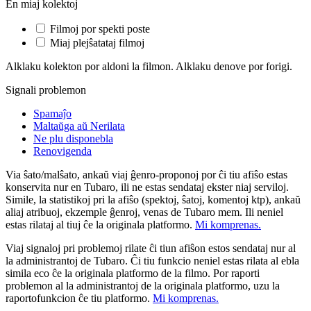
En miaj kolektoj
Filmoj por spekti poste
Miaj plejŝatataj filmoj
Alklaku kolekton por aldoni la filmon. Alklaku denove por forigi.
Signali problemon
Spamaĵo
Maltaŭga aŭ Nerilata
Ne plu disponebla
Renovigenda
Via ŝato/malŝato, ankaŭ viaj ĝenro-proponoj por ĉi tiu afiŝo estas
konservita nur en Tubaro, ili ne estas sendataj ekster niaj serviloj.
Simile, la statistikoj pri la afiŝo (spektoj, ŝatoj, komentoj ktp), ankaŭ
aliaj atribuoj, ekzemple ĝenroj, venas de Tubaro mem. Ili neniel
estas rilataj al tiuj ĉe la originala platformo.
Mi komprenas.
Viaj signaloj pri problemoj rilate ĉi tiun afiŝon estos sendataj nur al
la administrantoj de Tubaro. Ĉi tiu funkcio neniel estas rilata al ebla
simila eco ĉe la originala platformo de la filmo. Por raporti
problemon al la administrantoj de la originala platformo, uzu la
raportofunkcion ĉe tiu platformo.
Mi komprenas.