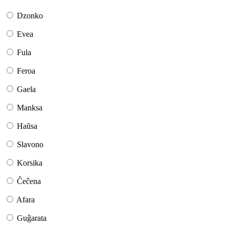
Dzonko
Evea
Fula
Feroa
Gaela
Manksa
Haŭsa
Slavono
Korsika
Ĉeĉena
Afara
Guĝarata