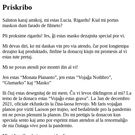
Priskribo
Saluton karaj amikoj, mi estas Lucia. Rigardu! Kial mi portas
maskon dum farado de filmeto?
Pli proksime rigardu! Jes, ĝi estas masko dezajnita special por vi.
Mi devas diri, ke mi dankas vin pro via atendo, ĉar post longtempa
dezajno kaj produktado, finfine la donacoj kiujn mi promesis al vi
estas tute pretaj.
Mi ne povas atendi por montri ilin al vi!
Jen estas “Monata Plananto”, jen estas “Vojaĝa Notlibro”,
“Glumarko” kaj “Masko”
Ili ĉiuj estas desegnitaj de mi mem. Ĉu vi levos dikfingron al mi? La
temo de la donaco estas “Vojaĝo estas grava”. La 3an de decembro
2021, oficiale ekfunkciis la ĉina-laosa fervojo. Mi faris vojaĝan
planon por viziti Laoson per trajno, sed bedaŭrinde pro la pandemio
mi ne povas plenumi la planon. Do mi pretigis la donacon kun
speciala sento kaj amo por esprimi mian atendon al la renormaliĝo
de nia ĉiutaga vivo post la pandemio.