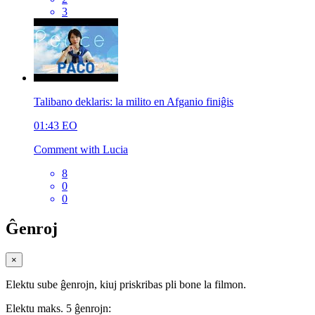
3
Talibano deklaris: la milito en Afganio finiĝis
01:43
EO
Comment with Lucia
8
0
0
Ĝenroj
×
Elektu sube ĝenrojn, kiuj priskribas pli bone la filmon.
Elektu maks. 5 ĝenrojn: