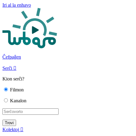
Iri al la enhavo
Ĉefpaĝen
Serĉi

Kion serĉi?
Filmon
Kanalon
Kolektoj
