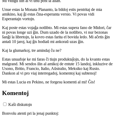
Mi vidigu ilin al vi unu post la alian.
Unue estas la Monata Plananto, la bildoj estis pentritaj de mia
amikino, kaj ĝi estas ĉina-esperanta versio. Vi povas vidi
Esperantajn vortojn.
Kaj poste estas vojaĝa notlibto. Mi estas supera fano de Midori, ĉar
ni povas longe uzi ĝin. Dum uzado de la notlibro, vi nur bezonas
ŝanĝi la libretojn, la kovro estas farita el bovida ledo. Mi aĉetis ĝin
antaŭ 10 jaroj, kaj ĝis hodiaŭ mi ankoraŭ uzas ĝin.
Kaj la glumarkoj, tre amindaj ĉu ne?
Estas unuafoje ke mi faras ĉi tiujn produktaĵojn, do la kvanto estas
malgrand. Mi sendos ilin al amikoj de entute 15 landoj, inkluzive de
Usono, Britio, Francio, Italio, Aŭstralio, Meksiko kaj Rusio.
Dankon al vi pro viaj interregadoj, komentoj kaj subtenoj!
Mi estas Lucia en Pekino, ne forgesu komenti al mi! Ĝis!
Komentoj
Kaŝi diskutojn
Bonvolu atenti pri la jenaj punktoj: