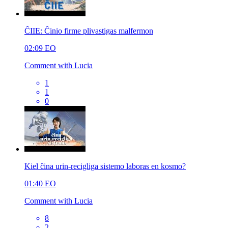
ĈIIE: Ĉinio firme plivastigas malfermon
02:09
EO
Comment with Lucia
1
1
0
Kiel ĉina urin-recigliga sistemo laboras en kosmo?
01:40
EO
Comment with Lucia
8
2