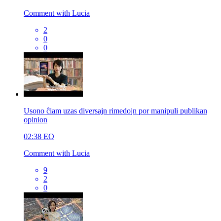
Comment with Lucia
2
0
0
Usono ĉiam uzas diversajn rimedojn por manipuli publikan
opinion
02:38
EO
Comment with Lucia
9
2
0