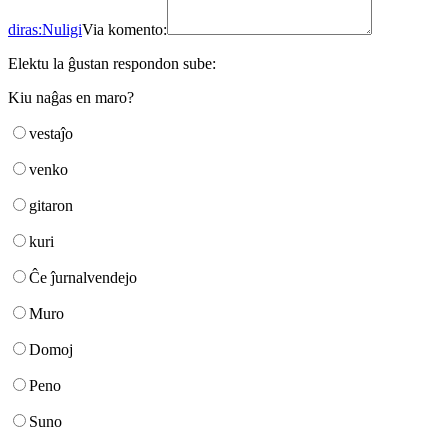
diras:
Nuligi
Via komento:
Elektu la ĝustan respondon sube:
Kiu naĝas en maro?
vestaĵo
venko
gitaron
kuri
Ĉe ĵurnalvendejo
Muro
Domoj
Peno
Suno