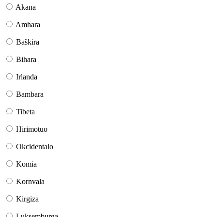
Akana
Amhara
Baŝkira
Bihara
Irlanda
Bambara
Tibeta
Hirimotuo
Okcidentalo
Komia
Kornvala
Kirgiza
Luksemburga