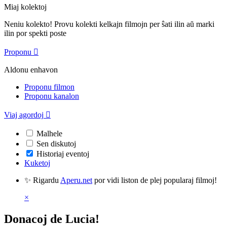
Miaj kolektoj
Neniu kolekto! Provu kolekti kelkajn filmojn per ŝati ilin aŭ marki
ilin por spekti poste
Proponu

Aldonu enhavon
Proponu filmon
Proponu kanalon
Viaj agordoj

Malhele
Sen diskutoj
Historiaj eventoj
Kuketoj
✨ Rigardu
Aperu.net
por vidi liston de plej popularaj filmoj!
×
Donacoj de Lucia!