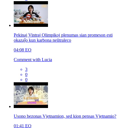
Pekinaj Vintraj Olimpikoj plenumas sian promeson esti
okazaĵo kun karbona neŭtraleco
04:08
EO
Comment with Lucia
3
0
0
Usono bezonas Vjetnamion, sed kion pensas Vjetnamio?
01:41
EO