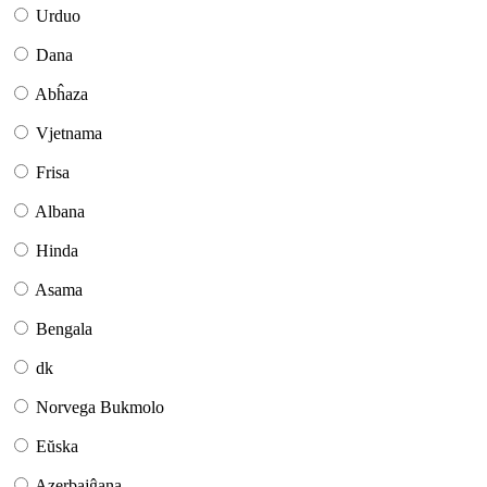
Urduo
Dana
Abĥaza
Vjetnama
Frisa
Albana
Hinda
Asama
Bengala
dk
Norvega Bukmolo
Eŭska
Azerbajĝana