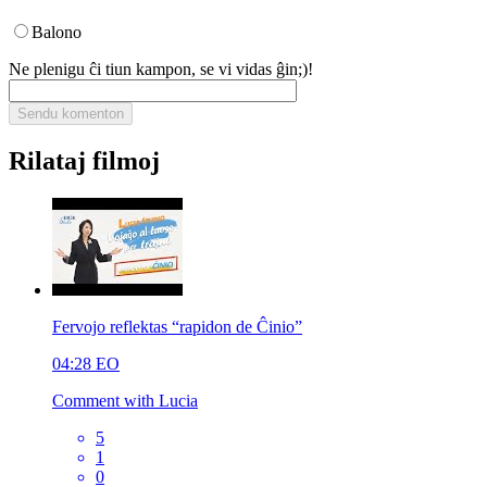
Balono
Ne plenigu ĉi tiun kampon, se vi vidas ĝin;)!
Rilataj filmoj
Fervojo reflektas “rapidon de Ĉinio”
04:28
EO
Comment with Lucia
5
1
0