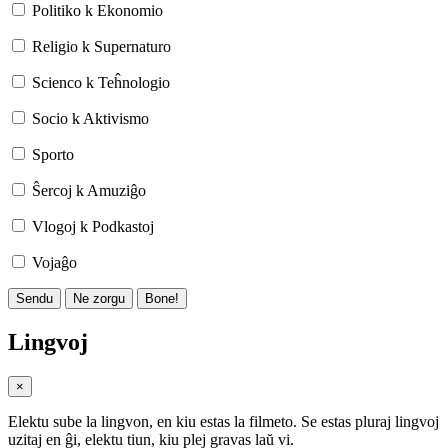
Politiko k Ekonomio
Religio k Supernaturo
Scienco k Teĥnologio
Socio k Aktivismo
Sporto
Ŝercoj k Amuziĝo
Vlogoj k Podkastoj
Vojaĝo
Sendu
Ne zorgu
Bone!
Lingvoj
×
Elektu sube la lingvon, en kiu estas la filmeto. Se estas pluraj lingvoj
uzitaj en ĝi, elektu tiun, kiu plej gravas laŭ vi.