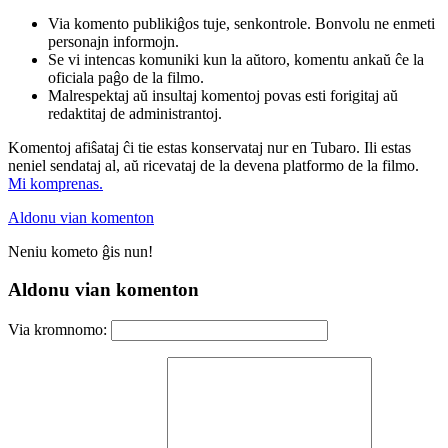
Via komento publikiĝos tuje, senkontrole. Bonvolu ne enmeti
personajn informojn.
Se vi intencas komuniki kun la aŭtoro, komentu ankaŭ ĉe la
oficiala paĝo de la filmo.
Malrespektaj aŭ insultaj komentoj povas esti forigitaj aŭ
redaktitaj de administrantoj.
Komentoj afiŝataj ĉi tie estas konservataj nur en Tubaro. Ili estas
neniel sendataj al, aŭ ricevataj de la devena platformo de la filmo.
Mi komprenas.
Aldonu vian komenton
Neniu kometo ĝis nun!
Aldonu vian komenton
Via kromnomo: