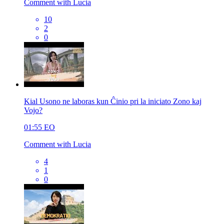
Comment with Lucia
10
2
0
Kial Usono ne laboras kun Ĉinio pri la iniciato Zono kaj
Vojo?
01:55
EO
Comment with Lucia
4
1
0