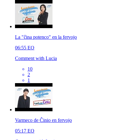
La "ĉina potenco" en la fervojo
06:55
EO
Comment with Lucia
10
2
1
Varmeco de Ĉinio en fervojo
05:17
EO