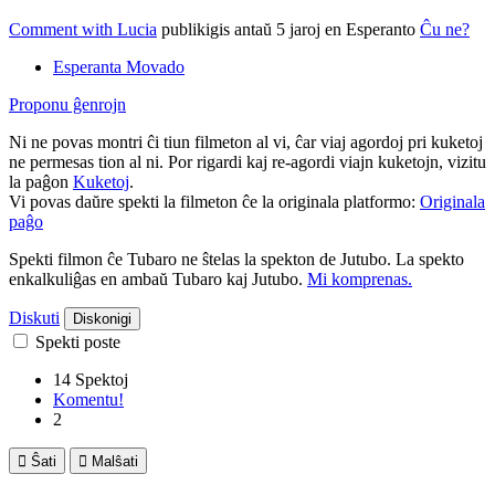
Comment with Lucia
publikigis antaŭ 5 jaroj
en Esperanto
Ĉu ne?
Esperanta Movado
Proponu ĝenrojn
Ni ne povas montri ĉi tiun filmeton al vi, ĉar viaj agordoj pri kuketoj
ne permesas tion al ni. Por rigardi kaj re-agordi viajn kuketojn, vizitu
la paĝon
Kuketoj
.
Vi povas daŭre spekti la filmeton ĉe la originala platformo:
Originala
paĝo
Spekti filmon ĉe Tubaro ne ŝtelas la spekton de Jutubo. La spekto
enkalkuliĝas en ambaŭ Tubaro kaj Jutubo.
Mi komprenas.
Diskuti
Diskonigi
Spekti poste
14 Spektoj
Komentu!
2

Ŝati

Malŝati