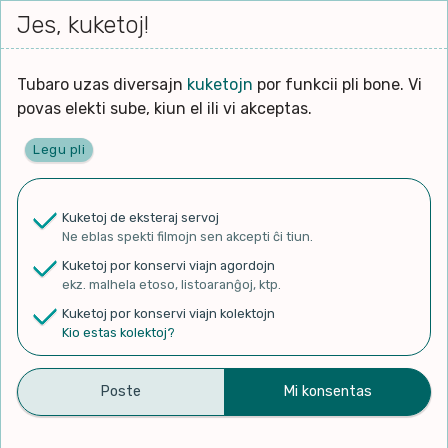
Iri




elektu
Jes, kuketoj!
Serĉi
Kolektoj
Proponu
Viaj
al
Filmo
tiun,
agord
la
kiu
enhavo
Tubaro uzas diversajn
kuketojn
por funkcii pli bone. Vi
Filozofio
plej
povas elekti sube, kiun el ili vi akceptas.
gravas
Kulturo k Historio
laŭ
Legu pli
vi.
Ĉefpaĝen
Lernado k Edukado
u
Ne
Kuketoj de eksteraj servoj
La
Lingvoj
Ne eblas spekti filmojn sen akcepti ĉi tiun.
ĉefa
✨ Rigardu
Aperu.net
por vidi liston
zorgu
Kuketoj por konservi viajn agordojn
de plej popularaj filmoj!
lingvo
Ludoj
ekz. malhela etoso, listoaranĝoj, ktp.
×
uzita
Kuketoj por konservi viajn kolektojn
en
Manĝoj k Kuirado
Kio estas kolektoj?
la
filmo:
Muziko
Komainu-oj gardas la
Naturo k Medio
Filtru