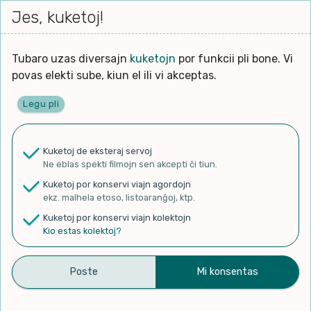
Iri




elektu
Jes, kuketoj!
Serĉi
Kolektoj
Proponu
Viaj
al
Filmo
tiun,
agord
la
kiu
enhavo
Tubaro uzas diversajn
kuketojn
por funkcii pli bone. Vi
Filozofio
plej
povas elekti sube, kiun el ili vi akceptas.
gravas
Kulturo k Historio
laŭ
Legu pli
vi.
Ĉefpaĝen
Lernado k Edukado
u
Ne
Kuketoj de eksteraj servoj
La
Lingvoj
Ne eblas spekti filmojn sen akcepti ĉi tiun.
ĉefa
✨ Rigardu
Aperu.net
por vidi liston
zorgu
Kuketoj por konservi viajn agordojn
de plej popularaj filmoj!
lingvo
Ludoj
ekz. malhela etoso, listoaranĝoj, ktp.
×
uzita
Kuketoj por konservi viajn kolektojn
en
Manĝoj k Kuirado
Kio estas kolektoj?
la
filmo:
Muziko
Rizo-papero kaj rizo-
Naturo k Medio
Filtru