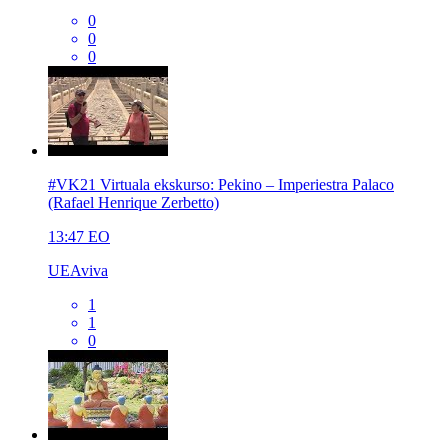
0
0
0
#VK21 Virtuala ekskurso: Pekino – Imperiestra Palaco
(Rafael Henrique Zerbetto)
13:47
EO
UEAviva
1
1
0