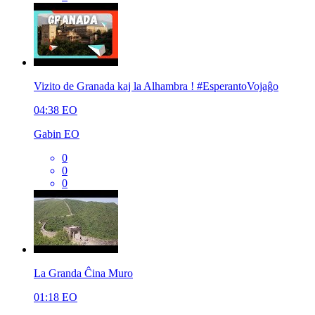
Vizito de Granada kaj la Alhambra ! #EsperantoVojaĝo
04:38
EO
Gabin EO
0
0
0
La Granda Ĉina Muro
01:18
EO