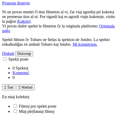
Proponu ĝenrojn
Ni ne povas montri ĉi tiun filmeton al vi, ĉar viaj agordoj pri kuketoj
ne permesas tion al ni. Por rigardi kaj re-agordi viajn kuketojn, vizitu
la paĝon
Kuketoj
.
Vi povas daŭre spekti la filmeton ĉe la originala platformo:
Originala
paĝo
Spekti filmon ĉe Tubaro ne ŝtelas la spekton de Jutubo. La spekto
enkalkuliĝas en ambaŭ Tubaro kaj Jutubo.
Mi komprenas.
Diskuti
Diskonigi
Spekti poste
0 Spektoj
Komentu!
0

Ŝati

Malŝati
En miaj kolektoj
Filmoj por spekti poste
Miaj plejŝatataj filmoj