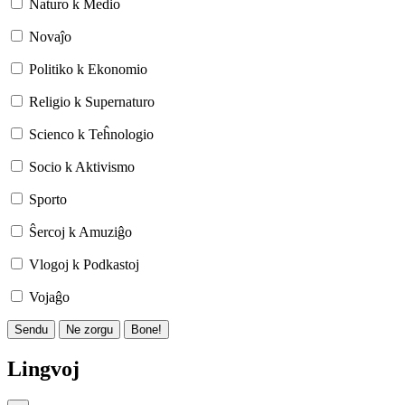
Naturo k Medio
Novaĵo
Politiko k Ekonomio
Religio k Supernaturo
Scienco k Teĥnologio
Socio k Aktivismo
Sporto
Ŝercoj k Amuziĝo
Vlogoj k Podkastoj
Vojaĝo
Sendu
Ne zorgu
Bone!
Lingvoj