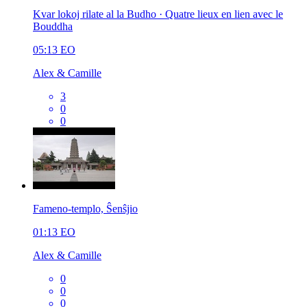
Kvar lokoj rilate al la Budho · Quatre lieux en lien avec le
Bouddha
05:13
EO
Alex & Camille
3
0
0
Fameno-templo, Ŝenŝjio
01:13
EO
Alex & Camille
0
0
0