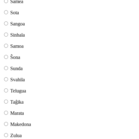
Samea
Sota
Sangoa
Sinhala
Samoa
Ŝona
Sunda
Svahila
Telugua
Taĝika
Marata
Makedona
Zulua