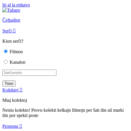
Iri al la enhavo
Ĉefpaĝen
Serĉi

Kion serĉi?
Filmon
Kanalon
Kolektoj

Miaj kolektoj
Neniu kolekto! Provu kolekti kelkajn filmojn per ŝati ilin aŭ marki
ilin por spekti poste
Proponu
