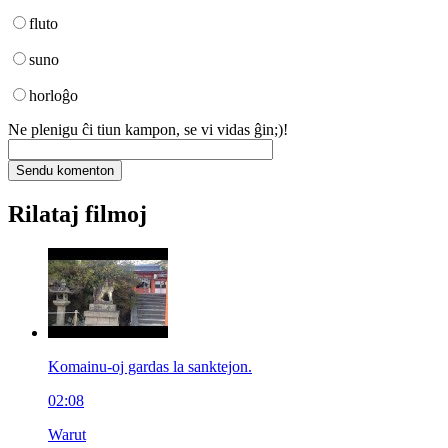
fluto
suno
horloĝo
Ne plenigu ĉi tiun kampon, se vi vidas ĝin;)!
Rilataj filmoj
Komainu-oj gardas la sanktejon.
02:08
Warut