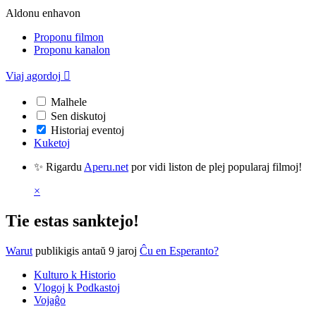
Aldonu enhavon
Proponu filmon
Proponu kanalon
Viaj agordoj

Malhele
Sen diskutoj
Historiaj eventoj
Kuketoj
✨ Rigardu
Aperu.net
por vidi liston de plej popularaj filmoj!
×
Tie estas sanktejo!
Warut
publikigis antaŭ 9 jaroj
Ĉu en Esperanto?
Kulturo k Historio
Vlogoj k Podkastoj
Vojaĝo