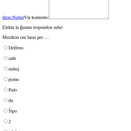
diras:
Nuligi
Via komento:
Elektu la ĝustan respondon sube:
Muzikon oni faras per …
Delfeno
salti
nuboj
pomo
Pulo
du
Ŝipo
2