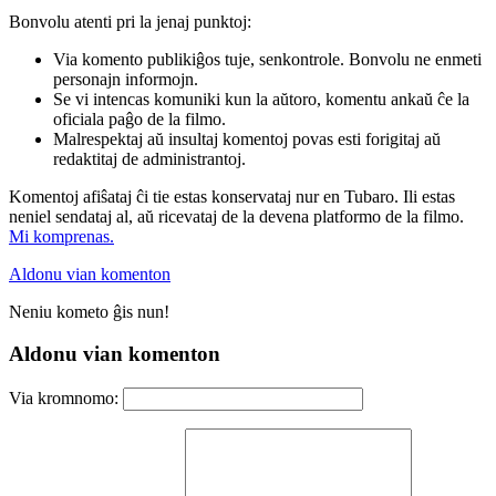
Bonvolu atenti pri la jenaj punktoj:
Via komento publikiĝos tuje, senkontrole. Bonvolu ne enmeti
personajn informojn.
Se vi intencas komuniki kun la aŭtoro, komentu ankaŭ ĉe la
oficiala paĝo de la filmo.
Malrespektaj aŭ insultaj komentoj povas esti forigitaj aŭ
redaktitaj de administrantoj.
Komentoj afiŝataj ĉi tie estas konservataj nur en Tubaro. Ili estas
neniel sendataj al, aŭ ricevataj de la devena platformo de la filmo.
Mi komprenas.
Aldonu vian komenton
Neniu kometo ĝis nun!
Aldonu vian komenton
Via kromnomo: