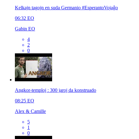
Kelkajn tagojn en suda Germanio #EsperantoVojaĝo
06:32
EO
Gabin EO
4
2
0
Angkor-temploj : 300 jaroj da konstruado
08:25
EO
Alex & Camille
5
1
0