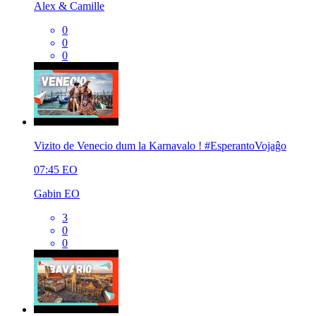
Alex & Camille
0
0
0
Vizito de Venecio dum la Karnavalo ! #EsperantoVojaĝo
07:45
EO
Gabin EO
3
0
0