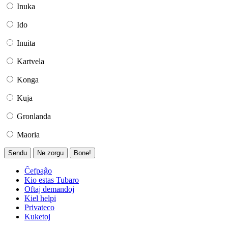
Inuka
Ido
Inuita
Kartvela
Konga
Kuja
Gronlanda
Maoria
Sendu
Ne zorgu
Bone!
Ĉefpaĝo
Kio estas Tubaro
Oftaj demandoj
Kiel helpi
Privateco
Kuketoj