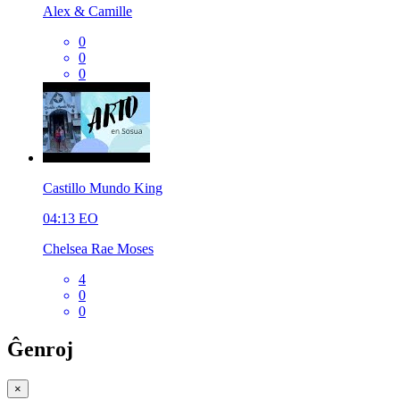
Alex & Camille
0
0
0
Castillo Mundo King
04:13
EO
Chelsea Rae Moses
4
0
0
Ĝenroj
×