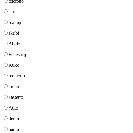
telefono
sur
manojn
skribi
Abelo
Fenestroj
Kuko
mentono
kukon
Deserto
Aŭto
dento
haŭto