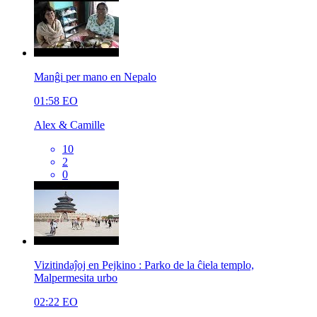
Manĝi per mano en Nepalo
01:58
EO
Alex & Camille
10
2
0
Vizitindaĵoj en Pejkino : Parko de la ĉiela templo,
Malpermesita urbo
02:22
EO