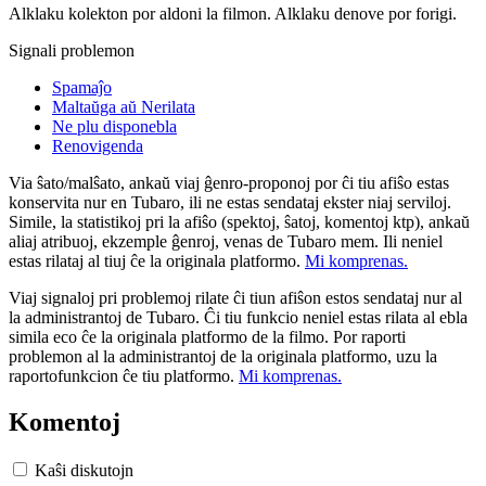
Alklaku kolekton por aldoni la filmon. Alklaku denove por forigi.
Signali problemon
Spamaĵo
Maltaŭga aŭ Nerilata
Ne plu disponebla
Renovigenda
Via ŝato/malŝato, ankaŭ viaj ĝenro-proponoj por ĉi tiu afiŝo estas
konservita nur en Tubaro, ili ne estas sendataj ekster niaj serviloj.
Simile, la statistikoj pri la afiŝo (spektoj, ŝatoj, komentoj ktp), ankaŭ
aliaj atribuoj, ekzemple ĝenroj, venas de Tubaro mem. Ili neniel
estas rilataj al tiuj ĉe la originala platformo.
Mi komprenas.
Viaj signaloj pri problemoj rilate ĉi tiun afiŝon estos sendataj nur al
la administrantoj de Tubaro. Ĉi tiu funkcio neniel estas rilata al ebla
simila eco ĉe la originala platformo de la filmo. Por raporti
problemon al la administrantoj de la originala platformo, uzu la
raportofunkcion ĉe tiu platformo.
Mi komprenas.
Komentoj
Kaŝi diskutojn