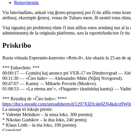
Renovigenda
Via ŝato/malŝato, ankaŭ viaj ĝenro-proponoj por ĉi tiu afiŝo estas konserv
atribuoj, ekzemple ĝenroj, venas de Tubaro mem. Ili neniel estas rilataj
Viaj signaloj pri problemoj rilate ĉi tiun afiŝon estos sendataj nur al l
administrantoj de la originala platformo, uzu la raportofunkcion ĉe ti
Priskribo
Rusia virtuala Esperanto-kunveno «Reto-8», kiu okazis la 25-an de ap
*** Enhavlisto: ***
00:00:17 — Gratuloj kaj anonco pri VER-17 en Dimitrovgrad — Ale
00:11:30 — «Ĉies ludo» — Aleksandro Mitin (Niĵnij Novgorod).
00:47:07 — Kantoj — Mikaelo Povorin (Moskvo).
01:08:53 — «La eterna am’», «Flugante» (tradukitaj kantoj) — Vadim
*** Rezultoj de «Ĉies ludo»: ****
https://docs.google.com/spreadsheets/d/1297XIZfc4p0ZN4kdcef
La unuajn tri lokojn prenis:
* Valentin Melnikov – la unua loko, 300 poentoj;
* Nikolao Gudskov – la dua loko, 240 pentoj;
* Klaus Leith – la tria loko, 100 poentoj.
Gratulojn!