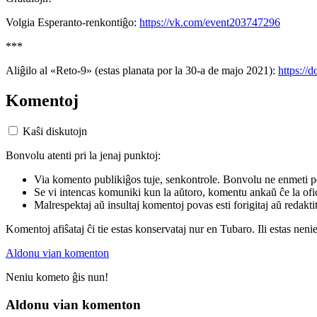
Volgia Esperanto-renkontiĝo:
https://vk.com/event203747296
***
Aliĝilo al «Reto-9» (estas planata por la 30-a de majo 2021):
https:/
Komentoj
Kaŝi diskutojn
Bonvolu atenti pri la jenaj punktoj:
Via komento publikiĝos tuje, senkontrole. Bonvolu ne enmeti p
Se vi intencas komuniki kun la aŭtoro, komentu ankaŭ ĉe la ofic
Malrespektaj aŭ insultaj komentoj povas esti forigitaj aŭ redakti
Komentoj afiŝataj ĉi tie estas konservataj nur en Tubaro. Ili estas neni
Aldonu vian komenton
Neniu kometo ĝis nun!
Aldonu vian komenton