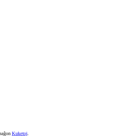
a paĝon
Kuketoj
.