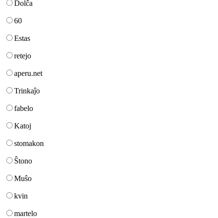
Dolĉa
60
Estas
retejo
aperu.net
Trinkaĵo
fabelo
Katoj
stomakon
Ŝtono
Muŝo
kvin
martelo