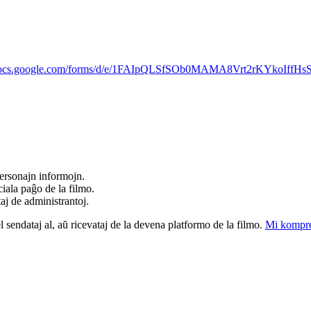
/docs.google.com/forms/d/e/1FAIpQLSfSOb0MAMA8Vrt2rKYkoIff
ersonajn informojn.
iala paĝo de la filmo.
taj de administrantoj.
el sendataj al, aŭ ricevataj de la devena platformo de la filmo.
Mi kompre