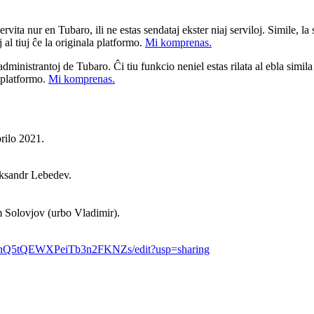
ita nur en Tubaro, ili ne estas sendataj ekster niaj serviloj. Simile, la st
 al tiuj ĉe la originala platformo.
Mi komprenas.
a administrantoj de Tubaro. Ĉi tiu funkcio neniel estas rilata al ebla simil
u platformo.
Mi komprenas.
rilo 2021.
ksandr Lebedev.
 Solovjov (urbo Vladimir).
IW0nQ5tQEWXPeiTb3n2FKNZs/edit?usp=sharing