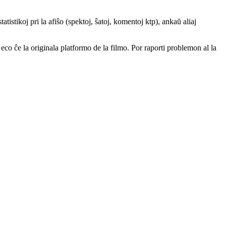
atistikoj pri la afiŝo (spektoj, ŝatoj, komentoj ktp), ankaŭ aliaj
a eco ĉe la originala platformo de la filmo. Por raporti problemon al la