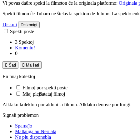
Vi povas daŭre spekti la filmeton ĉe la originala platformo:
Originala 
Spekti filmon ĉe Tubaro ne ŝtelas la spekton de Jutubo. La spekto e
Diskuti
Diskonigi
Spekti poste
3 Spektoj
Komentu!
0

Ŝati

Malŝati
En miaj kolektoj
Filmoj por spekti poste
Miaj plejŝatataj filmoj
Alklaku kolekton por aldoni la filmon. Alklaku denove por forigi.
Signali problemon
Spamaĵo
Maltaŭga aŭ Nerilata
Ne plu disponebla