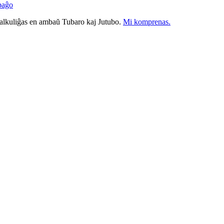
paĝo
nkalkuliĝas en ambaŭ Tubaro kaj Jutubo.
Mi komprenas.