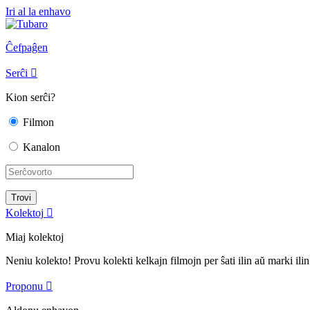
Iri al la enhavo
Ĉefpaĝen
Serĉi

Kion serĉi?
Filmon
Kanalon
Kolektoj

Miaj kolektoj
Neniu kolekto! Provu kolekti kelkajn filmojn per ŝati ilin aŭ marki ilin
Proponu
