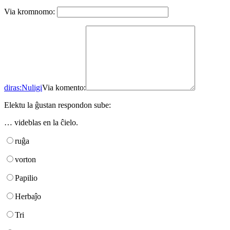
Via kromnomo:
diras:
Nuligi
Via komento:
Elektu la ĝustan respondon sube:
… videblas en la ĉielo.
ruĝa
vorton
Papilio
Herbaĵo
Tri