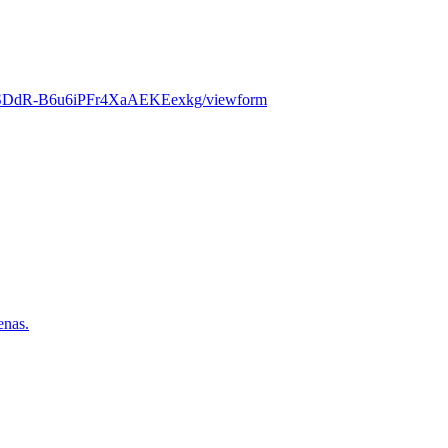
HsSDdR-B6u6iPFr4XaAEKEexkg/viewform
nas.