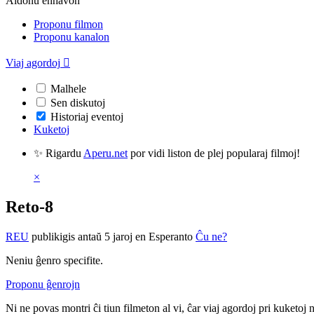
Aldonu enhavon
Proponu filmon
Proponu kanalon
Viaj agordoj

Malhele
Sen diskutoj
Historiaj eventoj
Kuketoj
✨ Rigardu
Aperu.net
por vidi liston de plej popularaj filmoj!
×
Reto-8
REU
publikigis antaŭ 5 jaroj
en Esperanto
Ĉu ne?
Neniu ĝenro specifite.
Proponu ĝenrojn
Ni ne povas montri ĉi tiun filmeton al vi, ĉar viaj agordoj pri kuketoj 