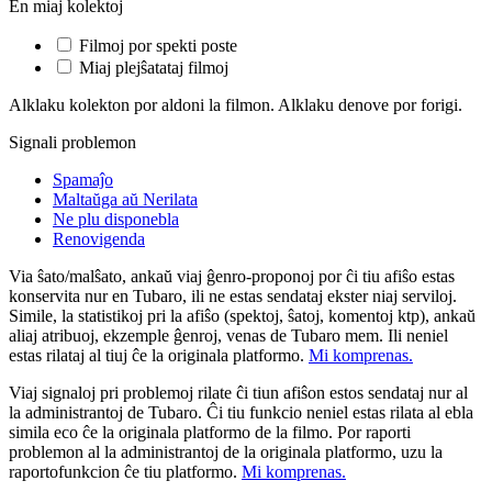
En miaj kolektoj
Filmoj por spekti poste
Miaj plejŝatataj filmoj
Alklaku kolekton por aldoni la filmon. Alklaku denove por forigi.
Signali problemon
Spamaĵo
Maltaŭga aŭ Nerilata
Ne plu disponebla
Renovigenda
Via ŝato/malŝato, ankaŭ viaj ĝenro-proponoj por ĉi tiu afiŝo estas
konservita nur en Tubaro, ili ne estas sendataj ekster niaj serviloj.
Simile, la statistikoj pri la afiŝo (spektoj, ŝatoj, komentoj ktp), ankaŭ
aliaj atribuoj, ekzemple ĝenroj, venas de Tubaro mem. Ili neniel
estas rilataj al tiuj ĉe la originala platformo.
Mi komprenas.
Viaj signaloj pri problemoj rilate ĉi tiun afiŝon estos sendataj nur al
la administrantoj de Tubaro. Ĉi tiu funkcio neniel estas rilata al ebla
simila eco ĉe la originala platformo de la filmo. Por raporti
problemon al la administrantoj de la originala platformo, uzu la
raportofunkcion ĉe tiu platformo.
Mi komprenas.