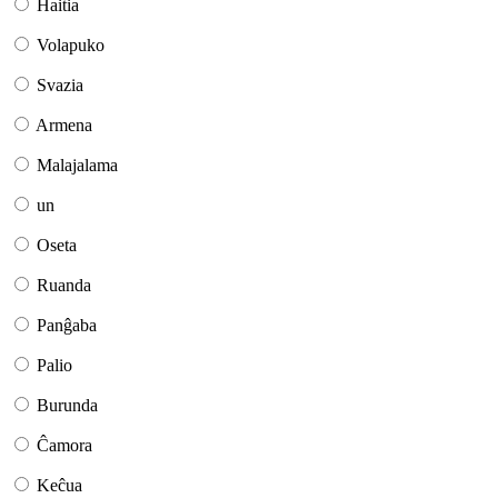
Haitia
Volapuko
Svazia
Armena
Malajalama
un
Oseta
Ruanda
Panĝaba
Palio
Burunda
Ĉamora
Keĉua