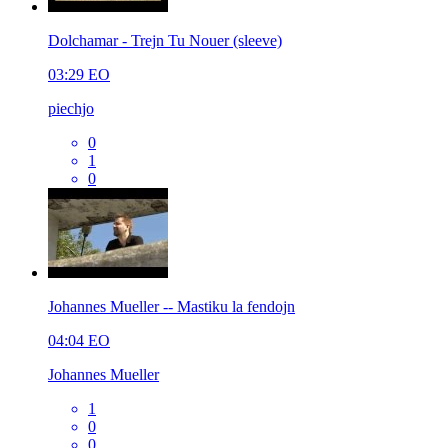
Dolchamar - Trejn Tu Nouer (sleeve)
03:29
EO
piechjo
0
1
0
Johannes Mueller -- Mastiku la fendojn
04:04
EO
Johannes Mueller
1
0
0