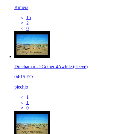
Kimera
15
2
0
Dolchamar - 2Gether 4Awhile (sleeve)
04:15
EO
piechjo
1
1
0