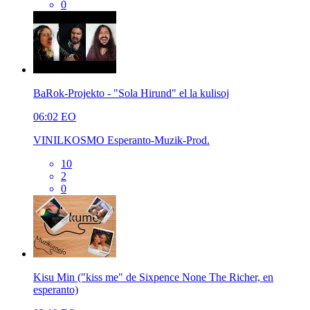
0
BaRok-Projekto - "Sola Hirund" el la kulisoj
06:02
EO
VINILKOSMO Esperanto-Muzik-Prod.
10
2
0
Kisu Min ("kiss me" de Sixpence None The Richer, en
esperanto)