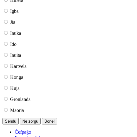
Kmera
Igba
Jia
Inuka
Ido
Inuita
Kartvela
Konga
Kuja
Gronlanda
Maoria
Sendu
Ne zorgu
Bone!
Ĉefpaĝo