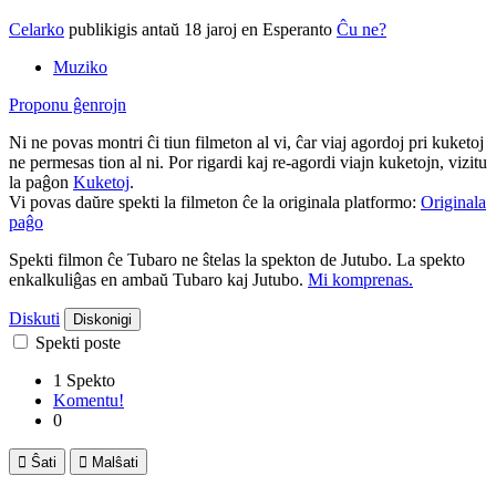
Celarko
publikigis antaŭ 18 jaroj
en Esperanto
Ĉu ne?
Muziko
Proponu ĝenrojn
Ni ne povas montri ĉi tiun filmeton al vi, ĉar viaj agordoj pri kuketoj
ne permesas tion al ni. Por rigardi kaj re-agordi viajn kuketojn, vizitu
la paĝon
Kuketoj
.
Vi povas daŭre spekti la filmeton ĉe la originala platformo:
Originala
paĝo
Spekti filmon ĉe Tubaro ne ŝtelas la spekton de Jutubo. La spekto
enkalkuliĝas en ambaŭ Tubaro kaj Jutubo.
Mi komprenas.
Diskuti
Diskonigi
Spekti poste
1 Spekto
Komentu!
0

Ŝati

Malŝati