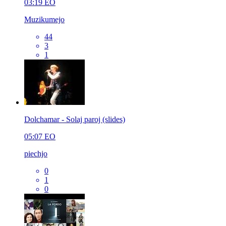
03:19
EO
Muzikumejo
44
3
1
Dolchamar - Solaj paroj (slides)
05:07
EO
piechjo
0
1
0