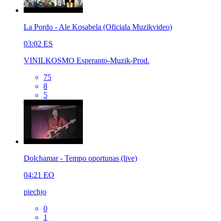
La Pordo - Ale Kosabela (Oficiala Muzikvideo)
03:02
ES
VINILKOSMO Esperanto-Muzik-Prod.
75
8
5
Dolchamar - Tempo oportunas (live)
04:21
EO
piechjo
0
1