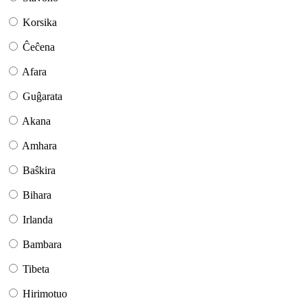
Korsika
Ĉeĉena
Afara
Guĝarata
Akana
Amhara
Baŝkira
Bihara
Irlanda
Bambara
Tibeta
Hirimotuo