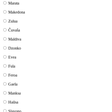
Marata
Makedona
Zulua
Ĉuvaŝa
Maldiva
Dzonko
Evea
Fula
Feroa
Gaela
Manksa
Haŭsa
Slavono