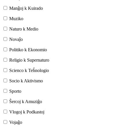
Manĝoj k Kuirado
Muziko
Naturo k Medio
Novaĵo
Politiko k Ekonomio
Religio k Supernaturo
Scienco k Teĥnologio
Socio k Aktivismo
Sporto
Ŝercoj k Amuziĝo
Vlogoj k Podkastoj
Vojaĝo