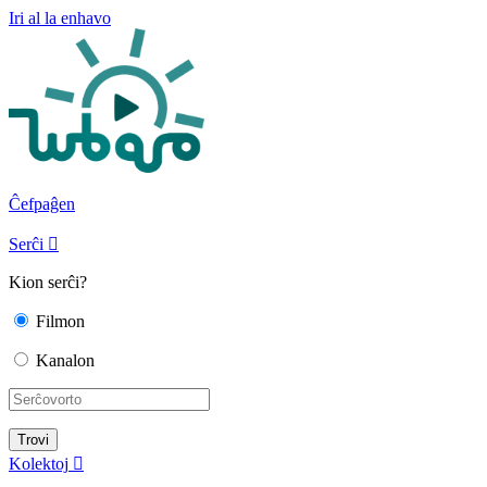
Iri al la enhavo
Ĉefpaĝen
Serĉi

Kion serĉi?
Filmon
Kanalon
Kolektoj
