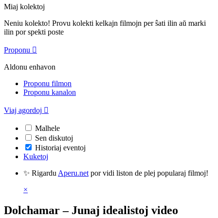
Miaj kolektoj
Neniu kolekto! Provu kolekti kelkajn filmojn per ŝati ilin aŭ marki
ilin por spekti poste
Proponu

Aldonu enhavon
Proponu filmon
Proponu kanalon
Viaj agordoj

Malhele
Sen diskutoj
Historiaj eventoj
Kuketoj
✨ Rigardu
Aperu.net
por vidi liston de plej popularaj filmoj!
×
Dolchamar – Junaj idealistoj video