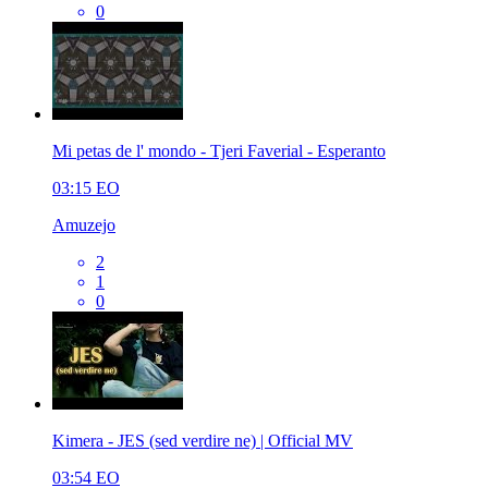
0
Mi petas de l' mondo - Tjeri Faverial - Esperanto
03:15
EO
Amuzejo
2
1
0
Kimera - JES (sed verdire ne) | Official MV
03:54
EO