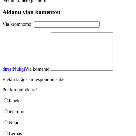
Neniu kometo ĝis nun!
Aldonu vian komenton
Via kromnomo:
diras:
Nuligi
Via komento:
Elektu la ĝustan respondon sube:
Per kiu oni vidas?
fabelo
telefono
Nepo
Lernas