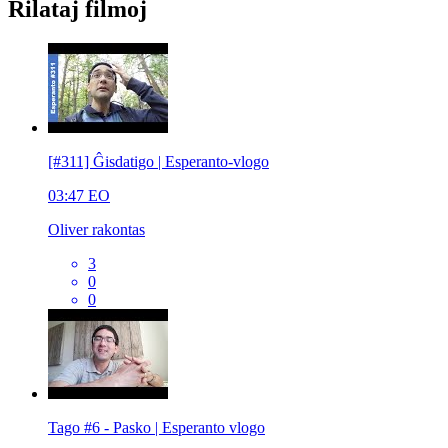
Rilataj filmoj
[#311] Ĝisdatigo | Esperanto-vlogo
03:47
EO
Oliver rakontas
3
0
0
Tago #6 - Pasko | Esperanto vlogo