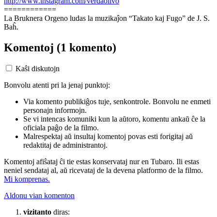
http://www.instagram.com/verdaolivo
============
La Bruknera Orgeno ludas la muzikaĵon “Takato kaj Fugo” de J. S.
Baĥ.
Komentoj
(1 komento)
Kaŝi diskutojn
Bonvolu atenti pri la jenaj punktoj:
Via komento publikiĝos tuje, senkontrole. Bonvolu ne enmeti
personajn informojn.
Se vi intencas komuniki kun la aŭtoro, komentu ankaŭ ĉe la
oficiala paĝo de la filmo.
Malrespektaj aŭ insultaj komentoj povas esti forigitaj aŭ
redaktitaj de administrantoj.
Komentoj afiŝataj ĉi tie estas konservataj nur en Tubaro. Ili estas
neniel sendataj al, aŭ ricevataj de la devena platformo de la filmo.
Mi komprenas.
Aldonu vian komenton
vizitanto
diras: