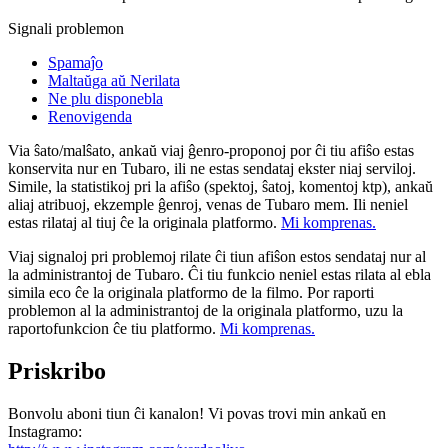
Signali problemon
Spamaĵo
Maltaŭga aŭ Nerilata
Ne plu disponebla
Renovigenda
Via ŝato/malŝato, ankaŭ viaj ĝenro-proponoj por ĉi tiu afiŝo estas
konservita nur en Tubaro, ili ne estas sendataj ekster niaj serviloj.
Simile, la statistikoj pri la afiŝo (spektoj, ŝatoj, komentoj ktp), ankaŭ
aliaj atribuoj, ekzemple ĝenroj, venas de Tubaro mem. Ili neniel
estas rilataj al tiuj ĉe la originala platformo.
Mi komprenas.
Viaj signaloj pri problemoj rilate ĉi tiun afiŝon estos sendataj nur al
la administrantoj de Tubaro. Ĉi tiu funkcio neniel estas rilata al ebla
simila eco ĉe la originala platformo de la filmo. Por raporti
problemon al la administrantoj de la originala platformo, uzu la
raportofunkcion ĉe tiu platformo.
Mi komprenas.
Priskribo
Bonvolu aboni tiun ĉi kanalon! Vi povas trovi min ankaŭ en
Instagramo: