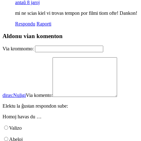
antaŭ 8 jaroj
mi ne scias kiel vi trovas tempon por filmi tiom ofte! Dankon!
Respondu
Raporti
Aldonu vian komenton
Via kromnomo:
diras:
Nuligi
Via komento:
Elektu la ĝustan respondon sube:
Homoj havas du …
Valizo
Abeloj