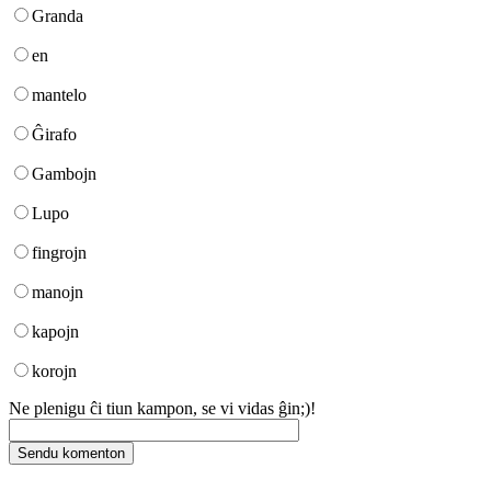
Granda
en
mantelo
Ĝirafo
Gambojn
Lupo
fingrojn
manojn
kapojn
korojn
Ne plenigu ĉi tiun kampon, se vi vidas ĝin;)!