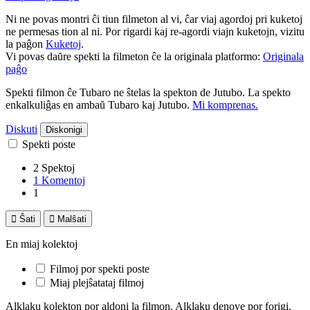
Ni ne povas montri ĉi tiun filmeton al vi, ĉar viaj agordoj pri kuketoj
ne permesas tion al ni. Por rigardi kaj re-agordi viajn kuketojn, vizitu
la paĝon
Kuketoj
.
Vi povas daŭre spekti la filmeton ĉe la originala platformo:
Originala
paĝo
Spekti filmon ĉe Tubaro ne ŝtelas la spekton de Jutubo. La spekto
enkalkuliĝas en ambaŭ Tubaro kaj Jutubo.
Mi komprenas.
Diskuti
Diskonigi
Spekti poste
2 Spektoj
1 Komentoj
1

Ŝati

Malŝati
En miaj kolektoj
Filmoj por spekti poste
Miaj plejŝatataj filmoj
Alklaku kolekton por aldoni la filmon. Alklaku denove por forigi.