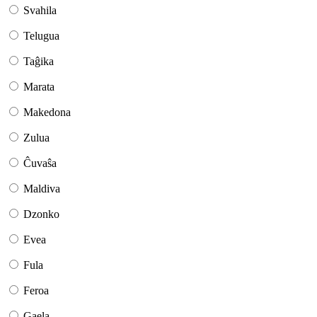
Svahila
Telugua
Taĝika
Marata
Makedona
Zulua
Ĉuvaŝa
Maldiva
Dzonko
Evea
Fula
Feroa
Gaela