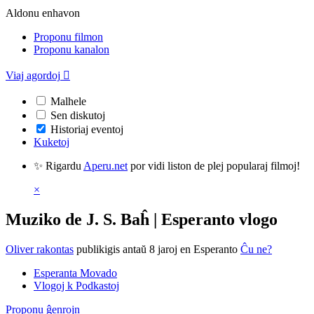
Aldonu enhavon
Proponu filmon
Proponu kanalon
Viaj agordoj

Malhele
Sen diskutoj
Historiaj eventoj
Kuketoj
✨ Rigardu
Aperu.net
por vidi liston de plej popularaj filmoj!
×
Muziko de J. S. Baĥ | Esperanto vlogo
Oliver rakontas
publikigis antaŭ 8 jaroj
en Esperanto
Ĉu ne?
Esperanta Movado
Vlogoj k Podkastoj
Proponu ĝenrojn