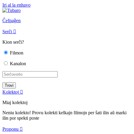
Iri al la enhavo
Ĉefpaĝen
Serĉi

Kion serĉi?
Filmon
Kanalon
Kolektoj

Miaj kolektoj
Neniu kolekto! Provu kolekti kelkajn filmojn per ŝati ilin aŭ marki
ilin por spekti poste
Proponu
