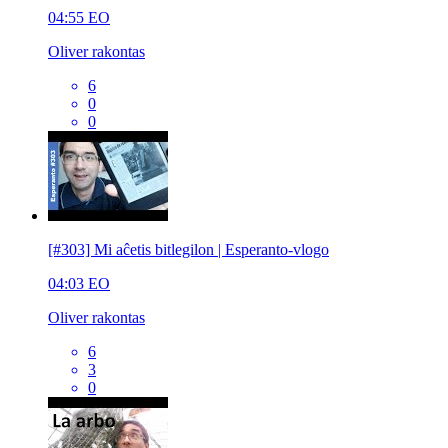
04:55
EO
Oliver rakontas
6
0
0
[#303] Mi aĉetis bitlegilon | Esperanto-vlogo
04:03
EO
Oliver rakontas
6
3
0