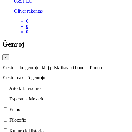
06:51
EO
Oliver rakontas
6
0
0
Ĝenroj
×
Elektu sube ĝenrojn, kiuj priskribas pli bone la filmon.
Elektu maks. 5 ĝenrojn:
Arto k Literaturo
Esperanta Movado
Filmo
Filozofio
Kulturo k Historio