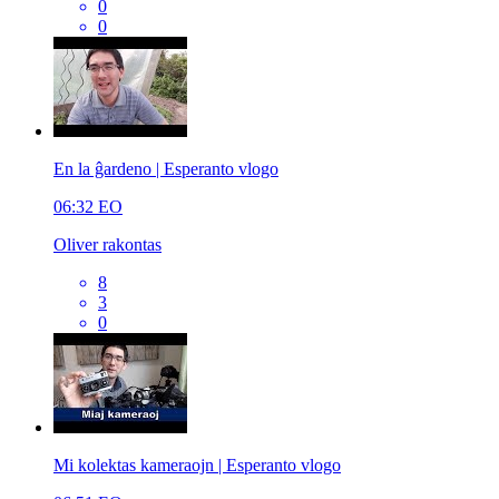
0
0
En la ĝardeno | Esperanto vlogo
06:32
EO
Oliver rakontas
8
3
0
Mi kolektas kameraojn | Esperanto vlogo