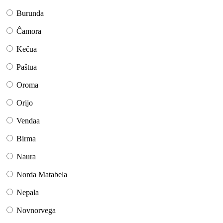
Burunda
Ĉamora
Keĉua
Paŝtua
Oroma
Orijo
Vendaa
Birma
Naura
Norda Matabela
Nepala
Novnorvega