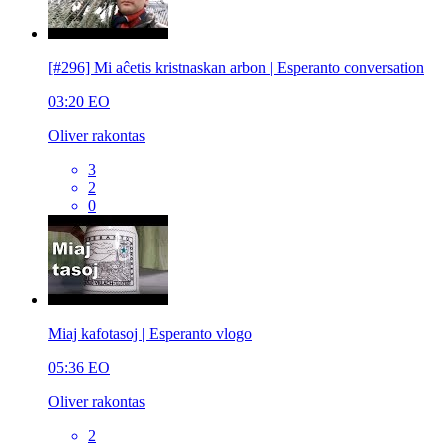
[#296] Mi aĉetis kristnaskan arbon | Esperanto conversation
03:20
EO
Oliver rakontas
3
2
0
Miaj kafotasoj | Esperanto vlogo
05:36
EO
Oliver rakontas
2