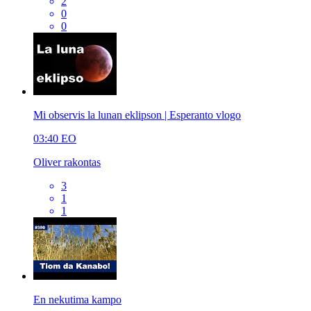
2
0
0
Mi observis la lunan eklipson | Esperanto vlogo
03:40
EO
Oliver rakontas
3
1
1
En nekutima kampo