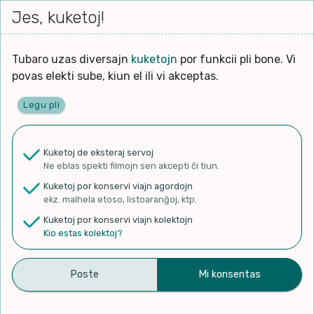
Iri




elektu
Jes, kuketoj!
Serĉi
Kolektoj
Proponu
Viaj
al
Filmo
tiun,
agor
la
kiu
enhavo
Tubaro uzas diversajn
kuketojn
por funkcii pli bone. Vi
Filozofio
plej
Ĉefpaĝen
povas elekti sube, kiun el ili vi akceptas.
gravas
Kulturo k Historio
laŭ
Legu pli
vi.
Lernado k Edukado
✨ Rigardu
Aperu.net
por vidi liston
de plej popularaj filmoj!
u
Ne
Kuketoj de eksteraj servoj
×
La
Lingvoj
Ne eblas spekti filmojn sen akcepti ĉi tiun.
ĉefa
zorgu
Kuketoj por konservi viajn agordojn
lingvo
Ludoj
ekz. malhela etoso, listoaranĝoj, ktp.
uzita
Kuketoj por konservi viajn kolektojn
en
Manĝoj k Kuirado
Kio estas kolektoj?
Fotilo – kamerao – kamero |
la
filmo:
Muziko
Esperanto vlogo
Naturo k Medio
Filtru