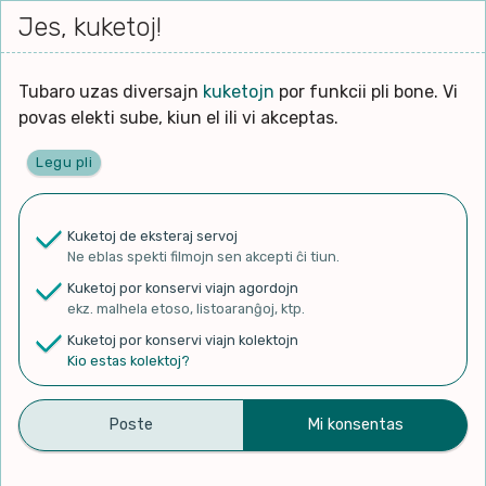
Iri




elektu
Jes, kuketoj!
Serĉi
Kolektoj
Proponu
Viaj
al
Filmo
tiun,
agord
la
kiu
enhavo
Tubaro uzas diversajn
kuketojn
por funkcii pli bone. Vi
Filozofio
plej
povas elekti sube, kiun el ili vi akceptas.
gravas
Kulturo k Historio
laŭ
Legu pli
vi.
Ĉefpaĝen
Lernado k Edukado
u
Ne
Kuketoj de eksteraj servoj
La
Lingvoj
Ne eblas spekti filmojn sen akcepti ĉi tiun.
ĉefa
✨ Rigardu
Aperu.net
por vidi liston
zorgu
Kuketoj por konservi viajn agordojn
de plej popularaj filmoj!
lingvo
Ludoj
ekz. malhela etoso, listoaranĝoj, ktp.
×
uzita
Kuketoj por konservi viajn kolektojn
en
Manĝoj k Kuirado
Kio estas kolektoj?
la
filmo:
Muziko
Ĝi kantas (Se canta) –
Naturo k Medio
Filtru