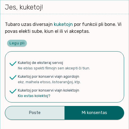
Iri




elektu
Jes, kuketoj!
Serĉi
Kolektoj
Proponu
Viaj
al
Filmo
tiun,
agor
la
kiu
enhavo
Tubaro uzas diversajn
kuketojn
por funkcii pli bone. Vi
Filozofio
plej
povas elekti sube, kiun el ili vi akceptas.
gravas
Kulturo k Historio
laŭ
Legu pli
vi.
Ĉefpaĝen
Lernado k Edukado
u
Ne
Kuketoj de eksteraj servoj
La
Lingvoj
Ne eblas spekti filmojn sen akcepti ĉi tiun.
ĉefa
✨ Rigardu
Aperu.net
por vidi liston
zorgu
Kuketoj por konservi viajn agordojn
de plej popularaj filmoj!
lingvo
Ludoj
ekz. malhela etoso, listoaranĝoj, ktp.
×
uzita
Kuketoj por konservi viajn kolektojn
en
Manĝoj k Kuirado
Kio estas kolektoj?
la
filmo:
Muziko
La Pordo – Ale Kosabela |
Naturo k Medio
Filtru