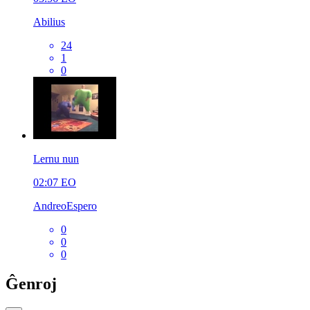
Abilius
24
1
0
Lernu nun
02:07
EO
AndreoEspero
0
0
0
Ĝenroj