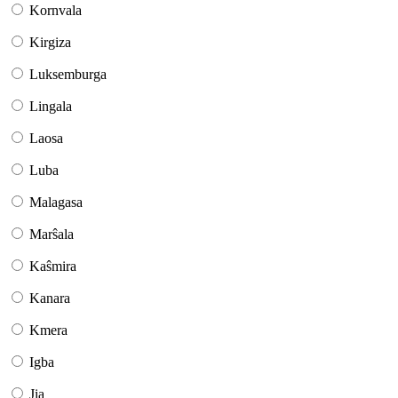
Kornvala
Kirgiza
Luksemburga
Lingala
Laosa
Luba
Malagasa
Marŝala
Kaŝmira
Kanara
Kmera
Igba
Jia