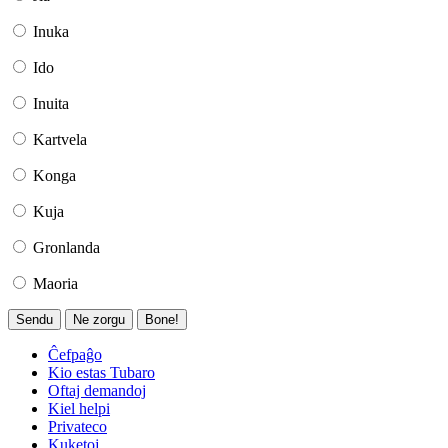
Inuka
Ido
Inuita
Kartvela
Konga
Kuja
Gronlanda
Maoria
Sendu
Ne zorgu
Bone!
Ĉefpaĝo
Kio estas Tubaro
Oftaj demandoj
Kiel helpi
Privateco
Kuketoj