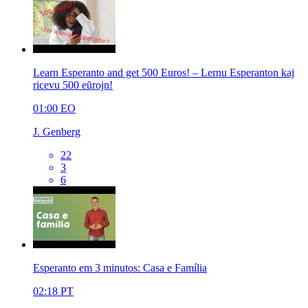
Learn Esperanto and get 500 Euros! – Lernu Esperanton kaj
ricevu 500 eŭrojn!
01:00
EO
J. Genberg
22
3
6
Esperanto em 3 minutos: Casa e Família
02:18
PT