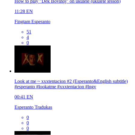
How to play "Dek Bovinoj" on ukulele (ukulele lesson)
11:28
EN
Fingtam Esperanto
51
4
0
Look at me ~ xxxtentacion #2 (Esperanto&English subtitle)
#esperanto #lookatme #xxxtentacion #lngv
00:41
EN
Esperanto Tradukas
0
0
0