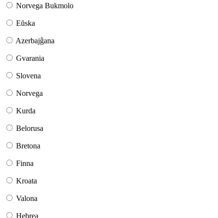
Norvega Bukmolo
Eŭska
Azerbajĝana
Gvarania
Slovena
Norvega
Kurda
Belorusa
Bretona
Finna
Kroata
Valona
Hebrea