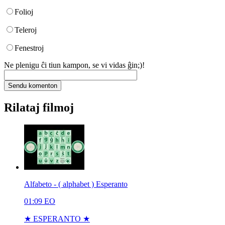
Folioj
Teleroj
Fenestroj
Ne plenigu ĉi tiun kampon, se vi vidas ĝin;)!
Rilataj filmoj
Alfabeto - ( alphabet ) Esperanto
01:09
EO
★ ESPERANTO ★