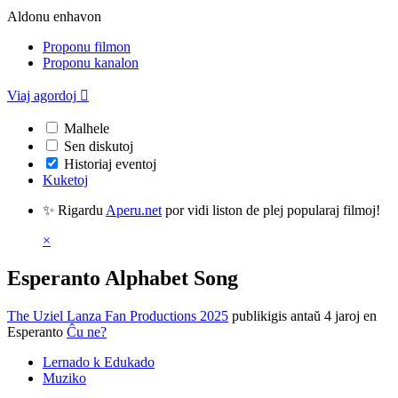
Aldonu enhavon
Proponu filmon
Proponu kanalon
Viaj agordoj

Malhele
Sen diskutoj
Historiaj eventoj
Kuketoj
✨ Rigardu
Aperu.net
por vidi liston de plej popularaj filmoj!
×
Esperanto Alphabet Song
The Uziel Lanza Fan Productions 2025
publikigis antaŭ 4 jaroj
en
Esperanto
Ĉu ne?
Lernado k Edukado
Muziko