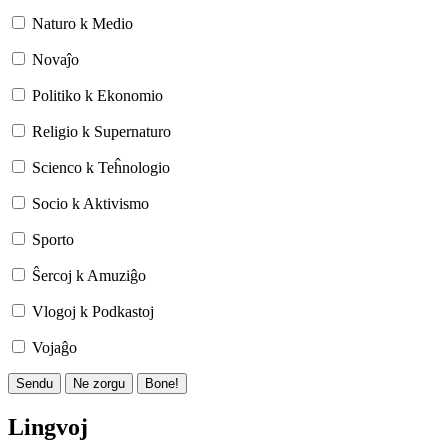
Naturo k Medio
Novaĵo
Politiko k Ekonomio
Religio k Supernaturo
Scienco k Teĥnologio
Socio k Aktivismo
Sporto
Ŝercoj k Amuziĝo
Vlogoj k Podkastoj
Vojaĝo
Sendu
Ne zorgu
Bone!
Lingvoj