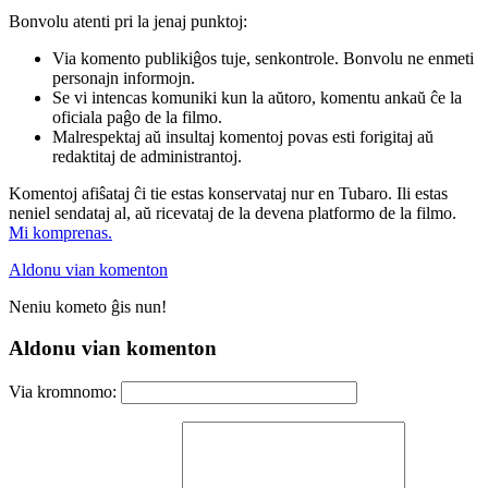
Bonvolu atenti pri la jenaj punktoj:
Via komento publikiĝos tuje, senkontrole. Bonvolu ne enmeti
personajn informojn.
Se vi intencas komuniki kun la aŭtoro, komentu ankaŭ ĉe la
oficiala paĝo de la filmo.
Malrespektaj aŭ insultaj komentoj povas esti forigitaj aŭ
redaktitaj de administrantoj.
Komentoj afiŝataj ĉi tie estas konservataj nur en Tubaro. Ili estas
neniel sendataj al, aŭ ricevataj de la devena platformo de la filmo.
Mi komprenas.
Aldonu vian komenton
Neniu kometo ĝis nun!
Aldonu vian komenton
Via kromnomo: