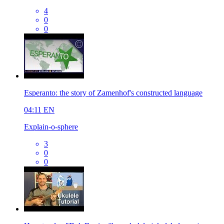
4
0
0
Esperanto: the story of Zamenhof's constructed language
04:11
EN
Explain-o-sphere
3
0
0