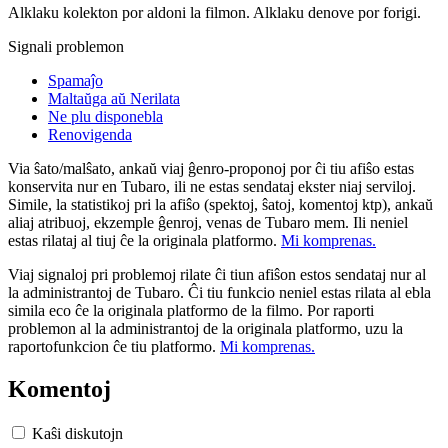
Alklaku kolekton por aldoni la filmon. Alklaku denove por forigi.
Signali problemon
Spamaĵo
Maltaŭga aŭ Nerilata
Ne plu disponebla
Renovigenda
Via ŝato/malŝato, ankaŭ viaj ĝenro-proponoj por ĉi tiu afiŝo estas
konservita nur en Tubaro, ili ne estas sendataj ekster niaj serviloj.
Simile, la statistikoj pri la afiŝo (spektoj, ŝatoj, komentoj ktp), ankaŭ
aliaj atribuoj, ekzemple ĝenroj, venas de Tubaro mem. Ili neniel
estas rilataj al tiuj ĉe la originala platformo.
Mi komprenas.
Viaj signaloj pri problemoj rilate ĉi tiun afiŝon estos sendataj nur al
la administrantoj de Tubaro. Ĉi tiu funkcio neniel estas rilata al ebla
simila eco ĉe la originala platformo de la filmo. Por raporti
problemon al la administrantoj de la originala platformo, uzu la
raportofunkcion ĉe tiu platformo.
Mi komprenas.
Komentoj
Kaŝi diskutojn