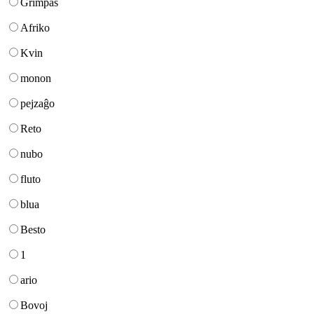
Grimpas
Afriko
Kvin
monon
pejzaĝo
Reto
nubo
fluto
blua
Besto
1
ario
Bovoj