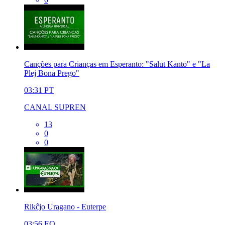
Canções para Crianças em Esperanto: "Salut Kanto" e "La
Plej Bona Prego"
03:31
PT
CANAL SUPREN
13
0
0
Rikĉjo Uragano - Euterpe
03:56
EO