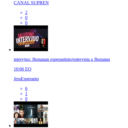
CANAL SUPREN
2
0
0
intervjuo: Jhonanan esperantisto/entrevista a Jhonatan
10:06
EO
JessEsperanto
6
1
0