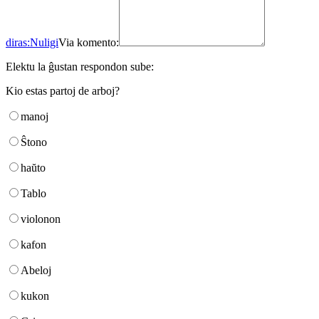
diras:
Nuligi
Via komento:
Elektu la ĝustan respondon sube:
Kio estas partoj de arboj?
manoj
Ŝtono
haŭto
Tablo
violonon
kafon
Abeloj
kukon