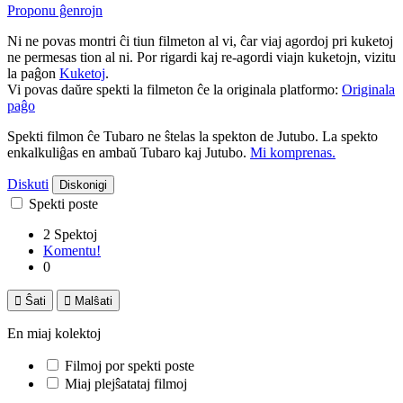
Proponu ĝenrojn
Ni ne povas montri ĉi tiun filmeton al vi, ĉar viaj agordoj pri kuketoj
ne permesas tion al ni. Por rigardi kaj re-agordi viajn kuketojn, vizitu
la paĝon
Kuketoj
.
Vi povas daŭre spekti la filmeton ĉe la originala platformo:
Originala
paĝo
Spekti filmon ĉe Tubaro ne ŝtelas la spekton de Jutubo. La spekto
enkalkuliĝas en ambaŭ Tubaro kaj Jutubo.
Mi komprenas.
Diskuti
Diskonigi
Spekti poste
2 Spektoj
Komentu!
0

Ŝati

Malŝati
En miaj kolektoj
Filmoj por spekti poste
Miaj plejŝatataj filmoj