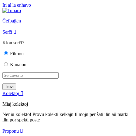
Iri al la enhavo
Ĉefpaĝen
Serĉi

Kion serĉi?
Filmon
Kanalon
Kolektoj

Miaj kolektoj
Neniu kolekto! Provu kolekti kelkajn filmojn per ŝati ilin aŭ marki
ilin por spekti poste
Proponu
