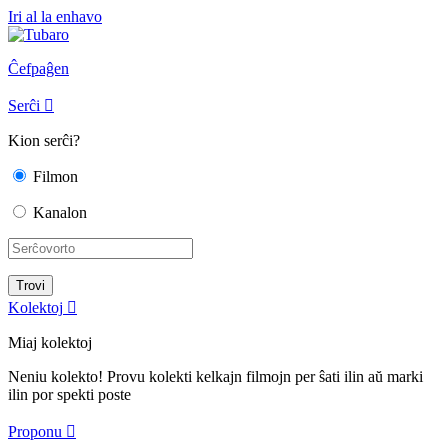
Iri al la enhavo
Ĉefpaĝen
Serĉi

Kion serĉi?
Filmon
Kanalon
Kolektoj

Miaj kolektoj
Neniu kolekto! Provu kolekti kelkajn filmojn per ŝati ilin aŭ marki
ilin por spekti poste
Proponu
