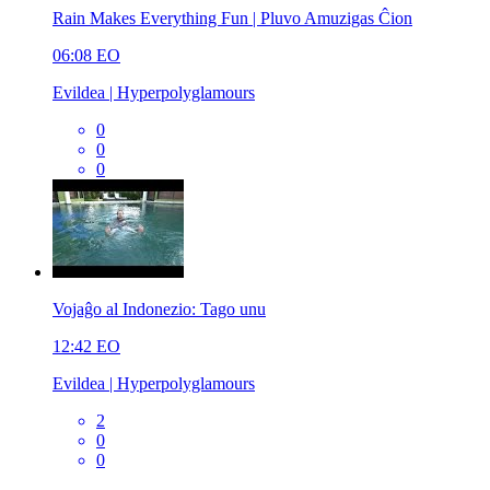
Rain Makes Everything Fun | Pluvo Amuzigas Ĉion
06:08
EO
Evildea | Hyperpolyglamours
0
0
0
Vojaĝo al Indonezio: Tago unu
12:42
EO
Evildea | Hyperpolyglamours
2
0
0