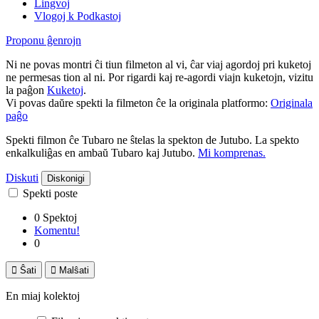
Lingvoj
Vlogoj k Podkastoj
Proponu ĝenrojn
Ni ne povas montri ĉi tiun filmeton al vi, ĉar viaj agordoj pri kuketoj
ne permesas tion al ni. Por rigardi kaj re-agordi viajn kuketojn, vizitu
la paĝon
Kuketoj
.
Vi povas daŭre spekti la filmeton ĉe la originala platformo:
Originala
paĝo
Spekti filmon ĉe Tubaro ne ŝtelas la spekton de Jutubo. La spekto
enkalkuliĝas en ambaŭ Tubaro kaj Jutubo.
Mi komprenas.
Diskuti
Diskonigi
Spekti poste
0 Spektoj
Komentu!
0

Ŝati

Malŝati
En miaj kolektoj