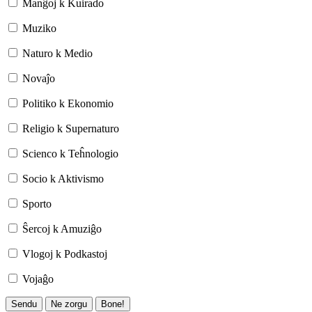
Manĝoj k Kuirado
Muziko
Naturo k Medio
Novaĵo
Politiko k Ekonomio
Religio k Supernaturo
Scienco k Teĥnologio
Socio k Aktivismo
Sporto
Ŝercoj k Amuziĝo
Vlogoj k Podkastoj
Vojaĝo
Sendu
Ne zorgu
Bone!