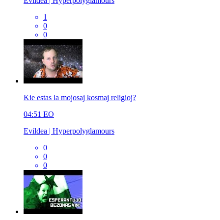
Evildea | Hyperpolyglamours
1
0
0
Kie estas la mojosaj kosmaj religioj?
04:51
EO
Evildea | Hyperpolyglamours
0
0
0