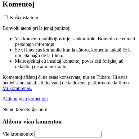
Komentoj
Kaŝi diskutojn
Bonvolu atenti pri la jenaj punktoj:
Via komento publikiĝos tuje, senkontrole. Bonvolu ne enmeti
personajn informojn.
Se vi intencas komuniki kun la aŭtoro, komentu ankaŭ ĉe la
oficiala paĝo de la filmo.
Malrespektaj aŭ insultaj komentoj povas esti forigitaj aŭ
redaktitaj de administrantoj.
Komentoj afiŝataj ĉi tie estas konservataj nur en Tubaro. Ili estas
neniel sendataj al, aŭ ricevataj de la devena platformo de la filmo.
Mi komprenas.
Aldonu vian komenton
Neniu kometo ĝis nun!
Aldonu vian komenton
Via kromnomo: