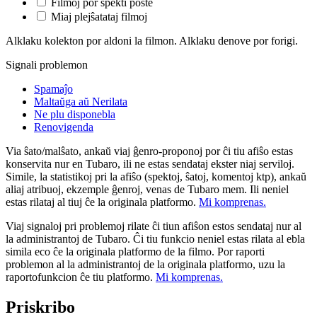
Filmoj por spekti poste
Miaj plejŝatataj filmoj
Alklaku kolekton por aldoni la filmon. Alklaku denove por forigi.
Signali problemon
Spamaĵo
Maltaŭga aŭ Nerilata
Ne plu disponebla
Renovigenda
Via ŝato/malŝato, ankaŭ viaj ĝenro-proponoj por ĉi tiu afiŝo estas
konservita nur en Tubaro, ili ne estas sendataj ekster niaj serviloj.
Simile, la statistikoj pri la afiŝo (spektoj, ŝatoj, komentoj ktp), ankaŭ
aliaj atribuoj, ekzemple ĝenroj, venas de Tubaro mem. Ili neniel
estas rilataj al tiuj ĉe la originala platformo.
Mi komprenas.
Viaj signaloj pri problemoj rilate ĉi tiun afiŝon estos sendataj nur al
la administrantoj de Tubaro. Ĉi tiu funkcio neniel estas rilata al ebla
simila eco ĉe la originala platformo de la filmo. Por raporti
problemon al la administrantoj de la originala platformo, uzu la
raportofunkcion ĉe tiu platformo.
Mi komprenas.
Priskribo