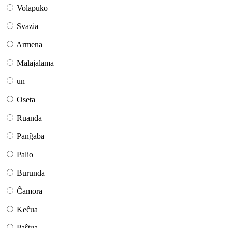
Volapuko
Svazia
Armena
Malajalama
un
Oseta
Ruanda
Panĝaba
Palio
Burunda
Ĉamora
Keĉua
Paŝtua