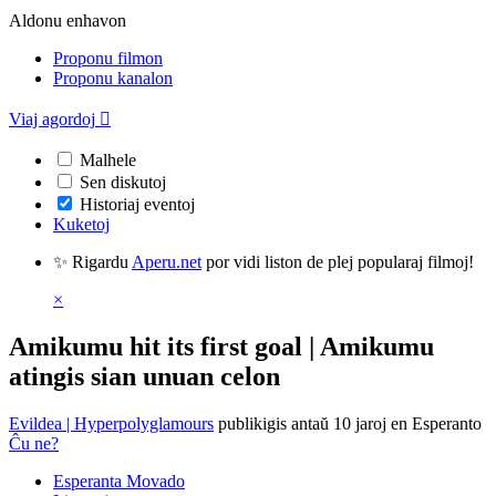
Aldonu enhavon
Proponu filmon
Proponu kanalon
Viaj agordoj

Malhele
Sen diskutoj
Historiaj eventoj
Kuketoj
✨ Rigardu
Aperu.net
por vidi liston de plej popularaj filmoj!
×
Amikumu hit its first goal | Amikumu
atingis sian unuan celon
Evildea | Hyperpolyglamours
publikigis antaŭ 10 jaroj
en Esperanto
Ĉu ne?
Esperanta Movado