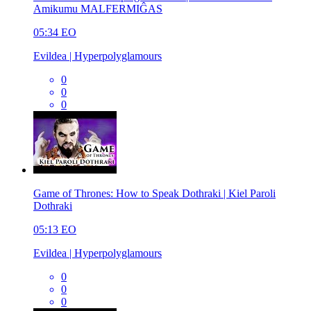
Amikumu MALFERMIĜAS
05:34
EO
Evildea | Hyperpolyglamours
0
0
0
Game of Thrones: How to Speak Dothraki | Kiel Paroli
Dothraki
05:13
EO
Evildea | Hyperpolyglamours
0
0
0