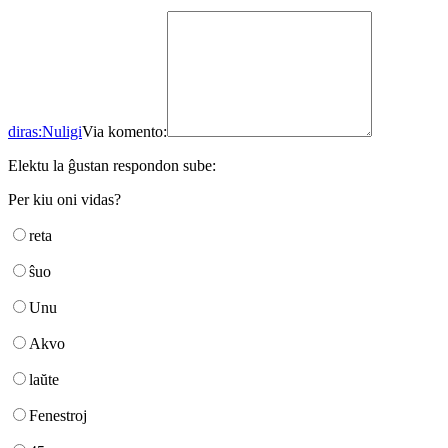
diras:
Nuligi
Via komento:
Elektu la ĝustan respondon sube:
Per kiu oni vidas?
reta
ŝuo
Unu
Akvo
laŭte
Fenestroj