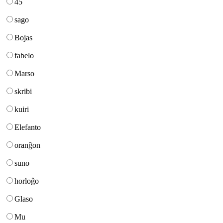
45
sago
Bojas
fabelo
Marso
skribi
kuiri
Elefanto
oranĝon
suno
horloĝo
Glaso
Mu