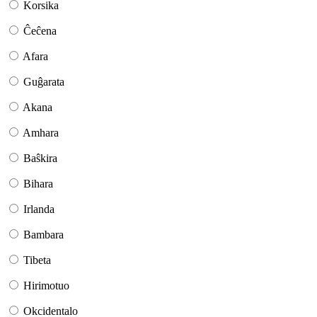
Korsika
Ĉeĉena
Afara
Guĝarata
Akana
Amhara
Baŝkira
Bihara
Irlanda
Bambara
Tibeta
Hirimotuo
Okcidentalo