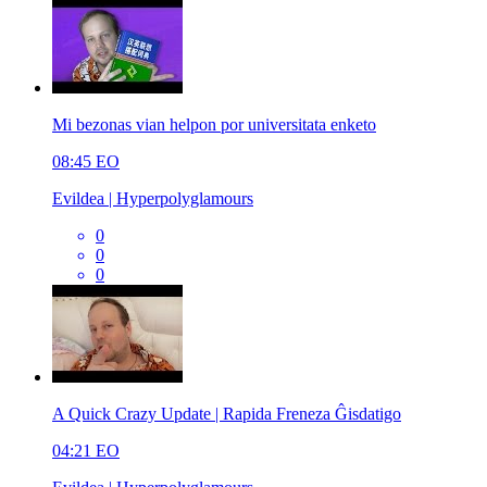
Mi bezonas vian helpon por universitata enketo
08:45
EO
Evildea | Hyperpolyglamours
0
0
0
A Quick Crazy Update | Rapida Freneza Ĝisdatigo
04:21
EO