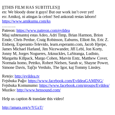
[[THIS FILM HAS SUBTITLES]]
en: We bloody done it guys! But our work isn’t over yet!
eo: Amikoj, ni atingas la celon! Sed ankoraŭ restas laboro!
https://www.amikumu.com/ks
……….
Patreon:
https://www.patreon.com/evildea
Miaj subtenantoj estas Adeo, Adri Timp, Brian Harmon, Brion
Emde, Chris Perdue, Craig Robinson, Eaburns, Elliott Jin, Eric Z.
Eisberg, Esperanto-Televido, learn.esperanto.com, Jacob Hjerpe,
James Michael Harland, Jim Nicewander, Jiří Lebl, Jon Korty,
Jonny M, Jorges Nogueres, Jzknuckles, LaStranga, Ludisto,
Margarita Killpack, Margo Cohen, Marvin Entz, Matthew Cover,
Normala homo, Petriko, Robert Nielsen, Sarah sc, Shayne Power,
Simone Davis, Tajĉjo Verdulo, The Igor, kaj Tommy Linsley.
Retejo:
http://evildea.tv
Fejsbuka Paĝo:
https://www.facebook.com/EvildeaGAMING/
Fejsbuka Komunumo:
https://www.facebook.com/groups/Evildea/
Muziko:
http://www.bensound.com/
Help us caption & translate this video!
http://amara.org/v/YGzT/