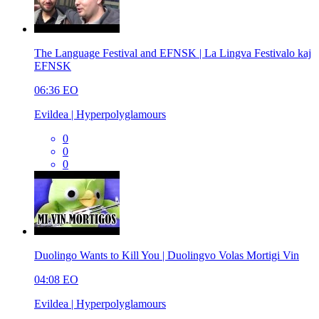
The Language Festival and EFNSK | La Lingva Festivalo kaj
EFNSK
06:36
EO
Evildea | Hyperpolyglamours
0
0
0
Duolingo Wants to Kill You | Duolingvo Volas Mortigi Vin
04:08
EO
Evildea | Hyperpolyglamours