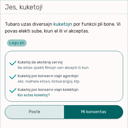
Iri




elektu
Jes, kuketoj!
Serĉi
Kolektoj
Proponu
Viaj
al
Filmo
tiun,
agor
la
kiu
enhavo
Tubaro uzas diversajn
kuketojn
por funkcii pli bone. Vi
Filozofio
plej
Ĉefpaĝen
povas elekti sube, kiun el ili vi akceptas.
gravas
Kulturo k Historio
laŭ
Legu pli
vi.
Lernado k Edukado
✨ Rigardu
Aperu.net
por vidi liston
de plej popularaj filmoj!
u
Ne
Kuketoj de eksteraj servoj
×
La
Lingvoj
Ne eblas spekti filmojn sen akcepti ĉi tiun.
ĉefa
zorgu
Kuketoj por konservi viajn agordojn
lingvo
Ludoj
ekz. malhela etoso, listoaranĝoj, ktp.
uzita
Kuketoj por konservi viajn kolektojn
en
Manĝoj k Kuirado
Kio estas kolektoj?
Amikumu kaj Paralela
la
filmo:
Muziko
Universo
Naturo k Medio
Filtru