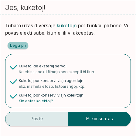
Iri




elektu
Jes, kuketoj!
Serĉi
Kolektoj
Proponu
Viaj
al
Filmo
tiun,
agord
la
kiu
enhavo
Tubaro uzas diversajn
kuketojn
por funkcii pli bone. Vi
Filozofio
plej
povas elekti sube, kiun el ili vi akceptas.
gravas
Kulturo k Historio
laŭ
Legu pli
vi.
Ĉefpaĝen
Lernado k Edukado
u
Ne
Kuketoj de eksteraj servoj
La
Lingvoj
Ne eblas spekti filmojn sen akcepti ĉi tiun.
ĉefa
✨ Rigardu
Aperu.net
por vidi liston
zorgu
Kuketoj por konservi viajn agordojn
de plej popularaj filmoj!
lingvo
Ludoj
ekz. malhela etoso, listoaranĝoj, ktp.
×
uzita
Kuketoj por konservi viajn kolektojn
en
Manĝoj k Kuirado
Kio estas kolektoj?
la
filmo:
Muziko
Mi bezonas vian helpon por
Naturo k Medio
Filtru