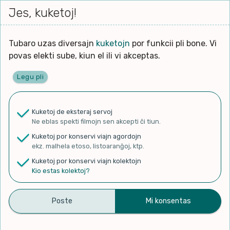
Iri




elektu
Jes, kuketoj!
Serĉi
Kolektoj
Proponu
Viaj
al
Filmo
tiun,
agord
la
kiu
enhavo
Tubaro uzas diversajn
kuketojn
por funkcii pli bone. Vi
Filozofio
plej
povas elekti sube, kiun el ili vi akceptas.
gravas
Kulturo k Historio
laŭ
Legu pli
vi.
Ĉefpaĝen
Lernado k Edukado
u
Ne
Kuketoj de eksteraj servoj
La
Lingvoj
Ne eblas spekti filmojn sen akcepti ĉi tiun.
ĉefa
✨ Rigardu
Aperu.net
por vidi liston
zorgu
Kuketoj por konservi viajn agordojn
de plej popularaj filmoj!
lingvo
Ludoj
ekz. malhela etoso, listoaranĝoj, ktp.
×
uzita
Kuketoj por konservi viajn kolektojn
en
Manĝoj k Kuirado
Kio estas kolektoj?
la
filmo:
Muziko
Saluton nova mondo |
Naturo k Medio
Filtru