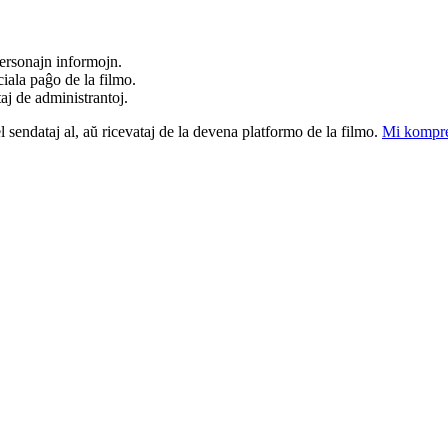
ersonajn informojn.
iala paĝo de la filmo.
taj de administrantoj.
el sendataj al, aŭ ricevataj de la devena platformo de la filmo.
Mi kompre