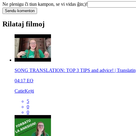
Ne plenigu ĉi tiun kampon, se vi vidas ĝin;)!
Rilataj filmoj
SONG TRANSLATION: TOP 3 TIPS and advice! | Translating s
04:17
EO
CatieKejti
5
0
0