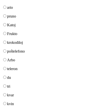
ario
pruno
Katoj
Frukto
krokodiloj
poŝtelefono
Arbo
teleron
du
tri
kvar
kvin