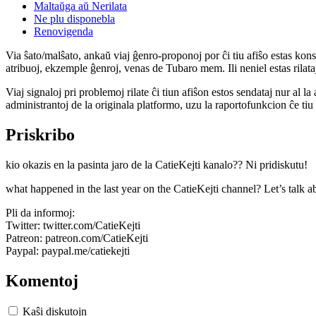
Maltaŭga aŭ Nerilata
Ne plu disponebla
Renovigenda
Via ŝato/malŝato, ankaŭ viaj ĝenro-proponoj por ĉi tiu afiŝo estas konserv
atribuoj, ekzemple ĝenroj, venas de Tubaro mem. Ili neniel estas rilataj
Viaj signaloj pri problemoj rilate ĉi tiun afiŝon estos sendataj nur al l
administrantoj de la originala platformo, uzu la raportofunkcion ĉe ti
Priskribo
kio okazis en la pasinta jaro de la CatieKejti kanalo?? Ni pridiskutu!
what happened in the last year on the CatieKejti channel? Let’s talk ab
Pli da informoj:
Twitter: twitter.com/CatieKejti
Patreon: patreon.com/CatieKejti
Paypal: paypal.me/catiekejti
Komentoj
Kaŝi diskutojn