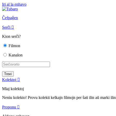
Iri al la enhavo
Ĉefpaĝen
Serĉi

Kion serĉi?
Filmon
Kanalon
Kolektoj

Miaj kolektoj
Neniu kolekto! Provu kolekti kelkajn filmojn per ŝati ilin aŭ marki ilin
Proponu
