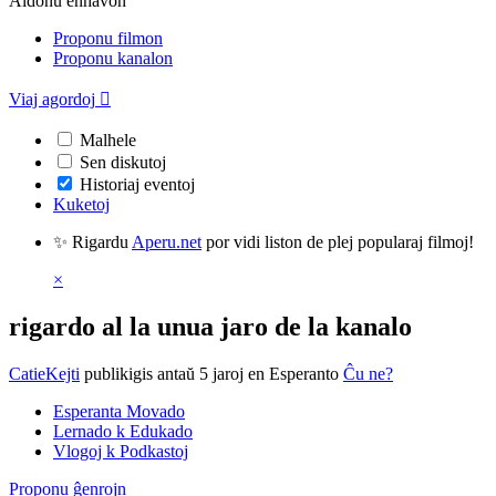
Aldonu enhavon
Proponu filmon
Proponu kanalon
Viaj agordoj

Malhele
Sen diskutoj
Historiaj eventoj
Kuketoj
✨ Rigardu
Aperu.net
por vidi liston de plej popularaj filmoj!
×
rigardo al la unua jaro de la kanalo
CatieKejti
publikigis antaŭ 5 jaroj
en Esperanto
Ĉu ne?
Esperanta Movado
Lernado k Edukado
Vlogoj k Podkastoj
Proponu ĝenrojn