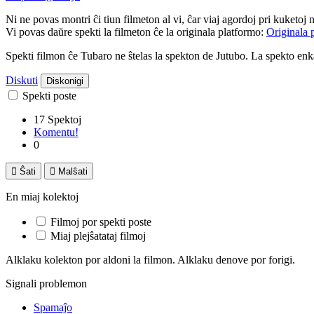
Ni ne povas montri ĉi tiun filmeton al vi, ĉar viaj agordoj pri kuketoj 
Vi povas daŭre spekti la filmeton ĉe la originala platformo:
Originala 
Spekti filmon ĉe Tubaro ne ŝtelas la spekton de Jutubo. La spekto e
Diskuti
Diskonigi
Spekti poste
17 Spektoj
Komentu!
0

Ŝati

Malŝati
En miaj kolektoj
Filmoj por spekti poste
Miaj plejŝatataj filmoj
Alklaku kolekton por aldoni la filmon. Alklaku denove por forigi.
Signali problemon
Spamaĵo