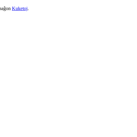
a paĝon
Kuketoj
.