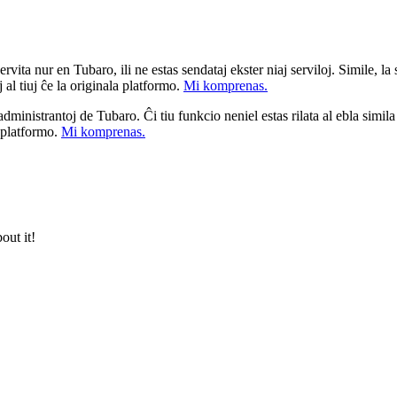
ita nur en Tubaro, ili ne estas sendataj ekster niaj serviloj. Simile, la st
 al tiuj ĉe la originala platformo.
Mi komprenas.
a administrantoj de Tubaro. Ĉi tiu funkcio neniel estas rilata al ebla simil
u platformo.
Mi komprenas.
out it!