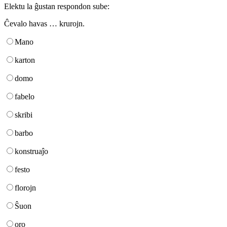
Elektu la ĝustan respondon sube:
Ĉevalo havas … krurojn.
Mano
karton
domo
fabelo
skribi
barbo
konstruaĵo
festo
florojn
Ŝuon
oro