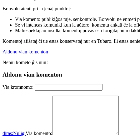
Bonvolu atenti pri la jenaj punktoj:
Via komento publikiĝos tuje, senkontrole. Bonvolu ne enmeti p
Se vi intencas komuniki kun la aŭtoro, komentu ankaŭ ĉe la ofic
Malrespektaj aŭ insultaj komentoj povas esti forigitaj aŭ redakti
Komentoj afiŝataj ĉi tie estas konservataj nur en Tubaro. Ili estas neni
Aldonu vian komenton
Neniu kometo ĝis nun!
Aldonu vian komenton
Via kromnomo:
diras:
Nuligi
Via komento: