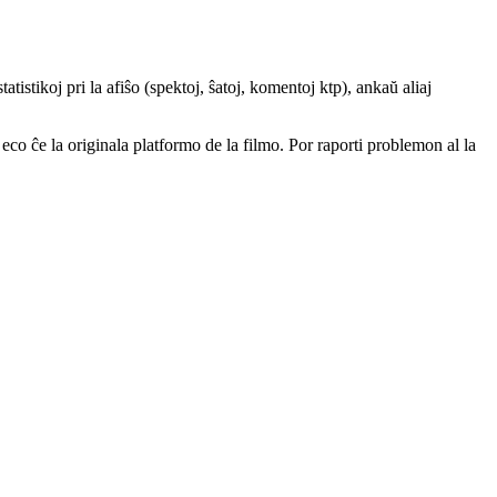
atistikoj pri la afiŝo (spektoj, ŝatoj, komentoj ktp), ankaŭ aliaj
a eco ĉe la originala platformo de la filmo. Por raporti problemon al la