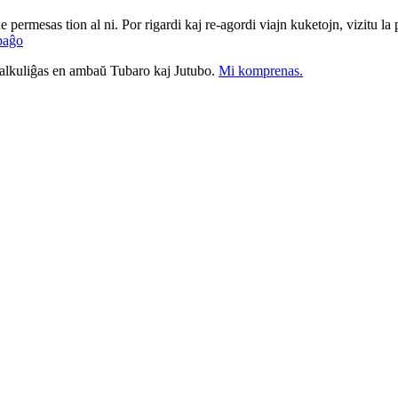
ne permesas tion al ni. Por rigardi kaj re-agordi viajn kuketojn, vizitu l
paĝo
nkalkuliĝas en ambaŭ Tubaro kaj Jutubo.
Mi komprenas.