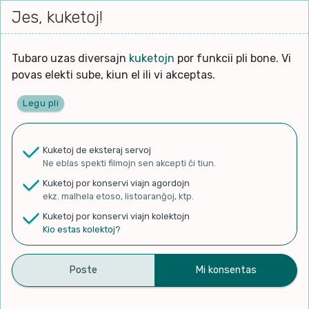
Iri




elektu
Jes, kuketoj!
Serĉi
Kolektoj
Proponu
Viaj
al
Filmo
tiun,
agord
la
kiu
enhavo
Tubaro uzas diversajn
kuketojn
por funkcii pli bone. Vi
Filozofio
plej
povas elekti sube, kiun el ili vi akceptas.
gravas
Kulturo k Historio
laŭ
Legu pli
vi.
Ĉefpaĝen
Lernado k Edukado
u
Ne
Kuketoj de eksteraj servoj
La
Lingvoj
Ne eblas spekti filmojn sen akcepti ĉi tiun.
ĉefa
✨ Rigardu
Aperu.net
por vidi liston
zorgu
Kuketoj por konservi viajn agordojn
de plej popularaj filmoj!
lingvo
Ludoj
ekz. malhela etoso, listoaranĝoj, ktp.
×
uzita
Kuketoj por konservi viajn kolektojn
en
Manĝoj k Kuirado
Kio estas kolektoj?
la
filmo:
Muziko
La Simuladuloj 4, The Sims
Naturo k Medio
Filtru