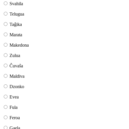
Svahila
Telugua
Taĝika
Marata
Makedona
Zulua
Ĉuvaŝa
Maldiva
Dzonko
Evea
Fula
Feroa
Gaela