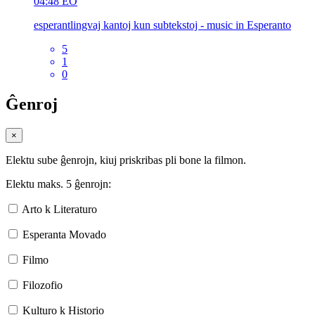
04:48
EO
esperantlingvaj kantoj kun subtekstoj - music in Esperanto
5
1
0
Ĝenroj
×
Elektu sube ĝenrojn, kiuj priskribas pli bone la filmon.
Elektu maks. 5 ĝenrojn:
Arto k Literaturo
Esperanta Movado
Filmo
Filozofio
Kulturo k Historio