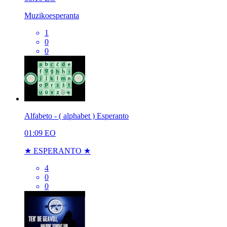
Muzikoesperanta
1
0
0
Alfabeto - ( alphabet ) Esperanto
01:09
EO
★ ESPERANTO ★
4
0
0