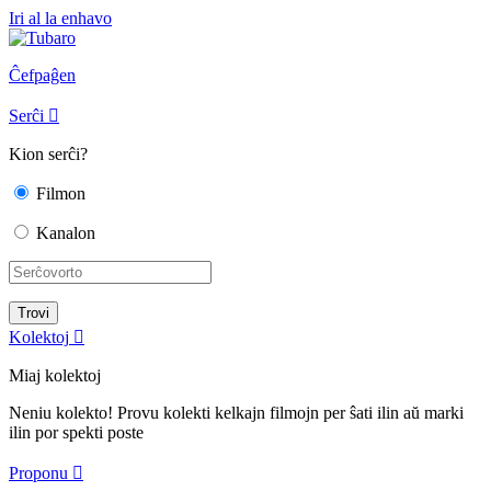
Iri al la enhavo
Ĉefpaĝen
Serĉi

Kion serĉi?
Filmon
Kanalon
Kolektoj

Miaj kolektoj
Neniu kolekto! Provu kolekti kelkajn filmojn per ŝati ilin aŭ marki
ilin por spekti poste
Proponu
