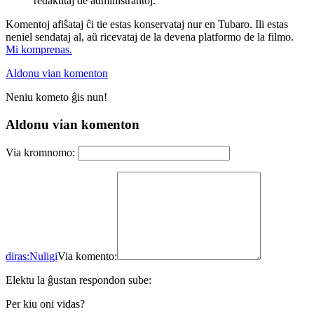
redaktitaj de administrantoj.
Komentoj afiŝataj ĉi tie estas konservataj nur en Tubaro. Ili estas
neniel sendataj al, aŭ ricevataj de la devena platformo de la filmo.
Mi komprenas.
Aldonu vian komenton
Neniu kometo ĝis nun!
Aldonu vian komenton
Via kromnomo:
diras:
Nuligi
Via komento:
Elektu la ĝustan respondon sube:
Per kiu oni vidas?