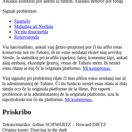
Alklaku kolekton por aldoni la filmon. Alklaku denove por forigi.
Signali problemon
Spamaĵo
Maltaŭga aŭ Nerilata
Ne plu disponebla
Renovigenda
Via ŝato/malŝato, ankaŭ viaj ĝenro-proponoj por ĉi tiu afiŝo estas
konservita nur en Tubaro, ili ne estas sendataj ekster niaj serviloj.
Simile, la statistikoj pri la afiŝo (spektoj, ŝatoj, komentoj ktp), ankaŭ
aliaj atribuoj, ekzemple ĝenroj, venas de Tubaro mem. Ili neniel
estas rilataj al tiuj ĉe la originala platformo.
Mi komprenas.
Viaj signaloj pri problemoj rilate ĉi tiun afiŝon estos sendataj nur al
la administrantoj de Tubaro. Ĉi tiu funkcio neniel estas rilata al ebla
simila eco ĉe la originala platformo de la filmo. Por raporti
problemon al la administrantoj de la originala platformo, uzu la
raportofunkcion ĉe tiu platformo.
Mi komprenas.
Priskribo
Teksto/muziko: Arthur SCHWARTZ – Howard DIETZ
Origina kanto: Dancing in the dark