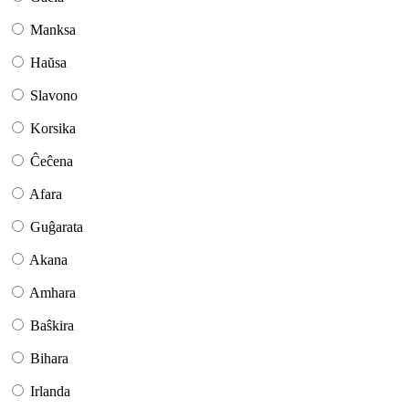
Manksa
Haŭsa
Slavono
Korsika
Ĉeĉena
Afara
Guĝarata
Akana
Amhara
Baŝkira
Bihara
Irlanda