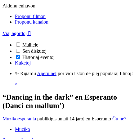
Aldonu enhavon
Proponu filmon
Proponu kanalon
Viaj agordoj

Malhele
Sen diskutoj
Historiaj eventoj
Kuketoj
✨ Rigardu
Aperu.net
por vidi liston de plej popularaj filmoj!
×
“Dancing in the dark” en Esperanto
(Danci en mallum’)
Muzikoesperanta
publikigis antaŭ 14 jaroj
en Esperanto
Ĉu ne?
Muziko