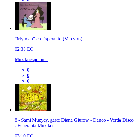
"My man" en Esperanto (Mia viro)
02:38
EO
Muzikoesperanta
0
0
0
8 - Sami Muzycy, gaste Diana Giurow - Danco - Verda Disco
- Esperanta Muziko
03:10
EO