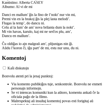
Kantistino: Alberta CASEY
Albumo: Al vi de mi
Danci en mallum’ ĝis la fino de l’nokt’ nur vin mi,
Premi vin en la brakoj ĝis la plej lasta melodi’.
Flugas la temp’, do dancu ni.
Celu al la lum’ de am’ nova brilanta dum la nokt’.
Mi vin havas, karulo, kaj mi ne serĉos plu, am’,
Dancu en mallum’.
Ĉu oldiĝas io ajn malgraŭ am’, plijunigas nin ĝi.
Aŭdu l’koron ĉi, iĝu part’ de mi, estu nur unu, du ni.
Komentoj
Kaŝi diskutojn
Bonvolu atenti pri la jenaj punktoj:
Via komento publikiĝos tuje, senkontrole. Bonvolu ne enmeti
personajn informojn.
Se vi intencas komuniki kun la aŭtoro, komentu ankaŭ ĉe la
oficiala paĝo de la filmo.
Malrespektaj aŭ insultaj komentoj povas esti forigitaj aŭ