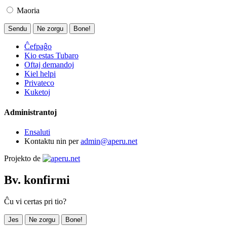
Maoria
Sendu
Ne zorgu
Bone!
Ĉefpaĝo
Kio estas Tubaro
Oftaj demandoj
Kiel helpi
Privateco
Kuketoj
Administrantoj
Ensaluti
Kontaktu nin per
admin@aperu.net
Projekto de
Bv. konfirmi
Ĉu vi certas pri tio?
Jes
Ne zorgu
Bone!