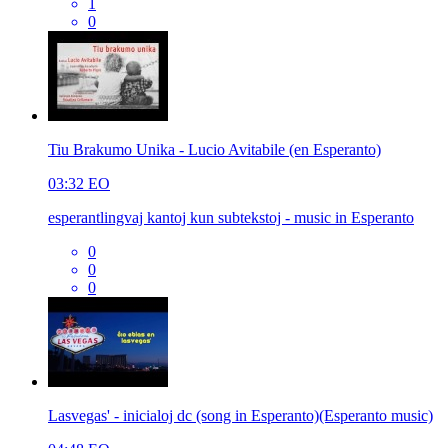
1
0
Tiu Brakumo Unika - Lucio Avitabile (en Esperanto)
03:32
EO
esperantlingvaj kantoj kun subtekstoj - music in Esperanto
0
0
0
Lasvegas' - inicialoj dc (song in Esperanto)(Esperanto music)