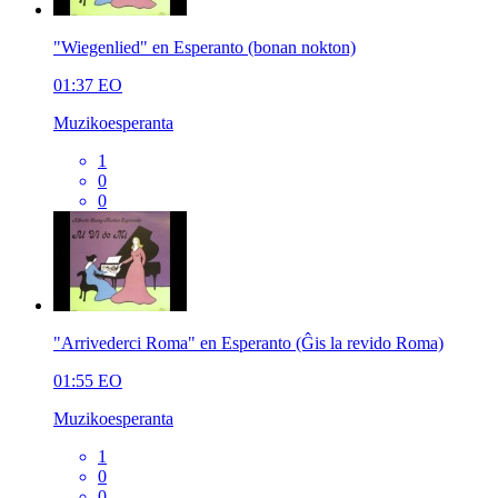
"Wiegenlied" en Esperanto (bonan nokton)
01:37
EO
Muzikoesperanta
1
0
0
"Arrivederci Roma" en Esperanto (Ĝis la revido Roma)
01:55
EO
Muzikoesperanta
1
0
0