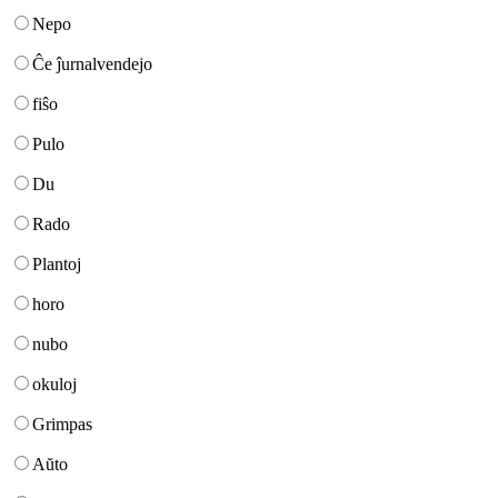
Nepo
Ĉe ĵurnalvendejo
fiŝo
Pulo
Du
Rado
Plantoj
horo
nubo
okuloj
Grimpas
Aŭto