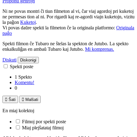
Proponu ĝenrojn
Ni ne povas montri ĉi tiun filmeton al vi, ĉar viaj agordoj pri kuketoj
ne permesas tion al ni. Por rigardi kaj re-agordi viajn kuketojn, vizitu
la paĝon
Kuketoj
.
Vi povas daŭre spekti la filmeton ĉe la originala platformo:
Originala
paĝo
Spekti filmon ĉe Tubaro ne ŝtelas la spekton de Jutubo. La spekto
enkalkuliĝas en ambaŭ Tubaro kaj Jutubo.
Mi komprenas.
Diskuti
Diskonigi
Spekti poste
1 Spekto
Komentu!
0

Ŝati

Malŝati
En miaj kolektoj
Filmoj por spekti poste
Miaj plejŝatataj filmoj