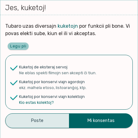
Iri




elektu
Jes, kuketoj!
Serĉi
Kolektoj
Proponu
Viaj
al
Filmo
tiun,
agord
la
kiu
enhavo
Tubaro uzas diversajn
kuketojn
por funkcii pli bone. Vi
Filozofio
plej
povas elekti sube, kiun el ili vi akceptas.
gravas
Kulturo k Historio
laŭ
Legu pli
vi.
Ĉefpaĝen
Lernado k Edukado
u
Ne
Kuketoj de eksteraj servoj
La
Lingvoj
Ne eblas spekti filmojn sen akcepti ĉi tiun.
ĉefa
✨ Rigardu
Aperu.net
por vidi liston
zorgu
Kuketoj por konservi viajn agordojn
de plej popularaj filmoj!
lingvo
Ludoj
ekz. malhela etoso, listoaranĝoj, ktp.
×
uzita
Kuketoj por konservi viajn kolektojn
en
Manĝoj k Kuirado
Kio estas kolektoj?
la
filmo:
Muziko
Yapay Dil Esperanto Nedir?
Naturo k Medio
Filtru