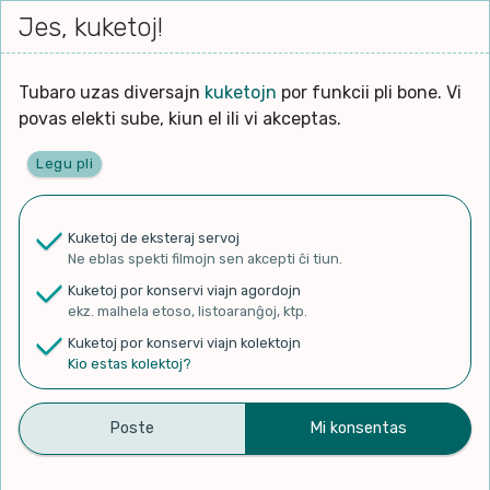
Iri




elektu
Jes, kuketoj!
Serĉi
Kolektoj
Proponu
Viaj
al
Filmo
tiun,
agor
la
kiu
enhavo
Tubaro uzas diversajn
kuketojn
por funkcii pli bone. Vi
Filozofio
plej
Ĉefpaĝen
povas elekti sube, kiun el ili vi akceptas.
gravas
Kulturo k Historio
laŭ
Legu pli
vi.
Lernado k Edukado
✨ Rigardu
Aperu.net
por vidi liston
de plej popularaj filmoj!
u
Ne
Kuketoj de eksteraj servoj
×
La
Lingvoj
Ne eblas spekti filmojn sen akcepti ĉi tiun.
ĉefa
zorgu
Kuketoj por konservi viajn agordojn
lingvo
Ludoj
ekz. malhela etoso, listoaranĝoj, ktp.
uzita
Kuketoj por konservi viajn kolektojn
en
Manĝoj k Kuirado
Kio estas kolektoj?
A Importância do
la
filmo:
Muziko
Esperanto – Esperanto – A
Naturo k Medio
Língua da Fraternidade
Filtru