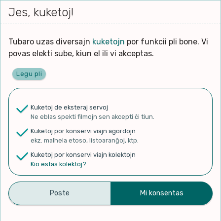
Iri




elektu
Jes, kuketoj!
Serĉi
Kolektoj
Proponu
Viaj
al
Filmo
tiun,
agor
la
kiu
enhavo
Tubaro uzas diversajn
kuketojn
por funkcii pli bone. Vi
Filozofio
plej
Ĉefpaĝen
povas elekti sube, kiun el ili vi akceptas.
gravas
Kulturo k Historio
laŭ
Legu pli
vi.
Lernado k Edukado
✨ Rigardu
Aperu.net
por vidi liston
de plej popularaj filmoj!
u
Ne
Kuketoj de eksteraj servoj
×
La
Lingvoj
Ne eblas spekti filmojn sen akcepti ĉi tiun.
ĉefa
zorgu
Kuketoj por konservi viajn agordojn
lingvo
Ludoj
ekz. malhela etoso, listoaranĝoj, ktp.
uzita
Kuketoj por konservi viajn kolektojn
en
Manĝoj k Kuirado
Kio estas kolektoj?
Knabino de mia koro
la
filmo:
Muziko
Mayoma, JoMo - Topic
Naturo k Medio
Filtru
publikigis antaŭ 8 jaroj