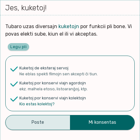
Iri




elektu
Jes, kuketoj!
Serĉi
Kolektoj
Proponu
Viaj
al
Filmo
tiun,
agord
la
kiu
enhavo
Tubaro uzas diversajn
kuketojn
por funkcii pli bone. Vi
Filozofio
plej
povas elekti sube, kiun el ili vi akceptas.
gravas
Kulturo k Historio
laŭ
Legu pli
vi.
Ĉefpaĝen
Lernado k Edukado
u
Ne
Kuketoj de eksteraj servoj
La
Lingvoj
Ne eblas spekti filmojn sen akcepti ĉi tiun.
ĉefa
✨ Rigardu
Aperu.net
por vidi liston
zorgu
Kuketoj por konservi viajn agordojn
de plej popularaj filmoj!
lingvo
Ludoj
ekz. malhela etoso, listoaranĝoj, ktp.
×
uzita
Kuketoj por konservi viajn kolektojn
en
Manĝoj k Kuirado
Kio estas kolektoj?
la
filmo:
Muziko
Venu, Mi Amas Vin
Naturo k Medio
Filtru