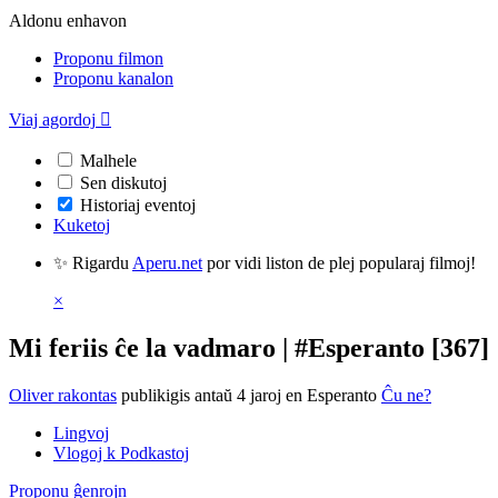
Aldonu enhavon
Proponu filmon
Proponu kanalon
Viaj agordoj

Malhele
Sen diskutoj
Historiaj eventoj
Kuketoj
✨ Rigardu
Aperu.net
por vidi liston de plej popularaj filmoj!
×
Mi feriis ĉe la vadmaro | #Esperanto [367]
Oliver rakontas
publikigis antaŭ 4 jaroj
en Esperanto
Ĉu ne?
Lingvoj
Vlogoj k Podkastoj
Proponu ĝenrojn