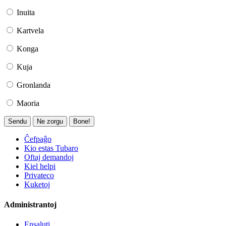
Inuita
Kartvela
Konga
Kuja
Gronlanda
Maoria
Sendu
Ne zorgu
Bone!
Ĉefpaĝo
Kio estas Tubaro
Oftaj demandoj
Kiel helpi
Privateco
Kuketoj
Administrantoj
Ensaluti