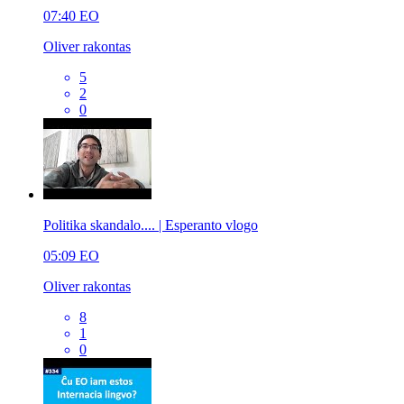
07:40
EO
Oliver rakontas
5
2
0
Politika skandalo.... | Esperanto vlogo
05:09
EO
Oliver rakontas
8
1
0