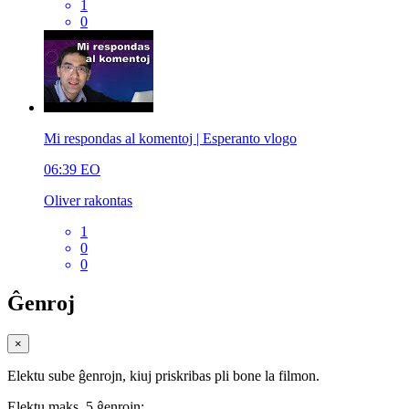
1
0
Mi respondas al komentoj | Esperanto vlogo
06:39
EO
Oliver rakontas
1
0
0
Ĝenroj
×
Elektu sube ĝenrojn, kiuj priskribas pli bone la filmon.
Elektu maks. 5 ĝenrojn: