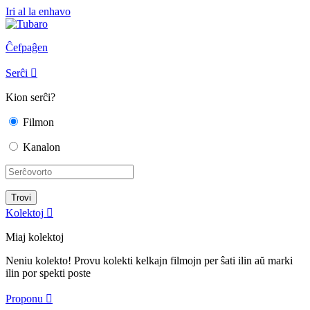
Iri al la enhavo
Ĉefpaĝen
Serĉi

Kion serĉi?
Filmon
Kanalon
Kolektoj

Miaj kolektoj
Neniu kolekto! Provu kolekti kelkajn filmojn per ŝati ilin aŭ marki
ilin por spekti poste
Proponu
