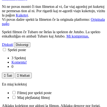
Ni ne povas montri ĉi tiun filmeton al vi, ĉar viaj agordoj pri kuketoj
ne permesas tion al ni. Por rigardi kaj re-agordi viajn kuketojn, vizitu
la paĝon
Kuketoj
.
Vi povas daŭre spekti la filmeton ĉe la originala platformo:
Originala
paĝo
Spekti filmon ĉe Tubaro ne ŝtelas la spekton de Jutubo. La spekto
enkalkuliĝas en ambaŭ Tubaro kaj Jutubo.
Mi komprenas.
Diskuti
Diskonigi
Spekti poste
3 Spektoj
Komentu!
0

Ŝati

Malŝati
En miaj kolektoj
Filmoj por spekti poste
Miaj plejŝatataj filmoj
Alklaku kolekton por aldoni la filmon. Alklaku denove por forigi.