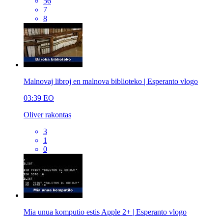
56
7
8
Malnovaj libroj en malnova biblioteko | Esperanto vlogo
03:39
EO
Oliver rakontas
3
1
0
Mia unua komputio estis Apple 2+ | Esperanto vlogo