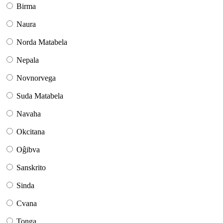
Birma
Naura
Norda Matabela
Nepala
Novnorvega
Suda Matabela
Navaha
Okcitana
Oĝibva
Sanskrito
Sinda
Cvana
Tonga