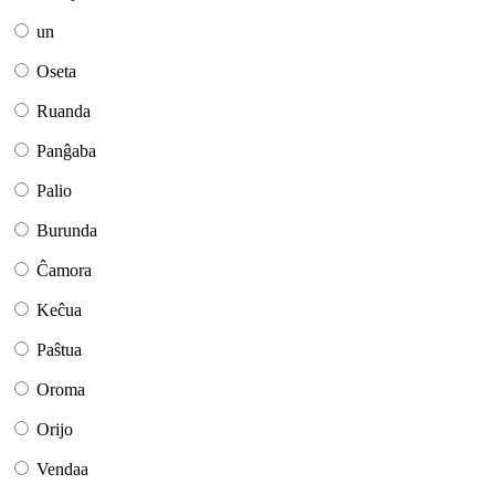
un
Oseta
Ruanda
Panĝaba
Palio
Burunda
Ĉamora
Keĉua
Paŝtua
Oroma
Orijo
Vendaa