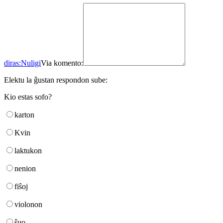
diras:
Nuligi
Via komento:
Elektu la ĝustan respondon sube:
Kio estas sofo?
karton
Kvin
laktukon
nenion
fiŝoj
violonon
ŝuo