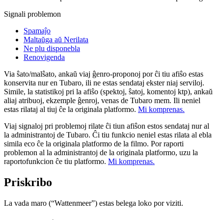
Signali problemon
Spamaĵo
Maltaŭga aŭ Nerilata
Ne plu disponebla
Renovigenda
Via ŝato/malŝato, ankaŭ viaj ĝenro-proponoj por ĉi tiu afiŝo estas
konservita nur en Tubaro, ili ne estas sendataj ekster niaj serviloj.
Simile, la statistikoj pri la afiŝo (spektoj, ŝatoj, komentoj ktp), ankaŭ
aliaj atribuoj, ekzemple ĝenroj, venas de Tubaro mem. Ili neniel
estas rilataj al tiuj ĉe la originala platformo.
Mi komprenas.
Viaj signaloj pri problemoj rilate ĉi tiun afiŝon estos sendataj nur al
la administrantoj de Tubaro. Ĉi tiu funkcio neniel estas rilata al ebla
simila eco ĉe la originala platformo de la filmo. Por raporti
problemon al la administrantoj de la originala platformo, uzu la
raportofunkcion ĉe tiu platformo.
Mi komprenas.
Priskribo
La vada maro (“Wattenmeer”) estas belega loko por viziti.