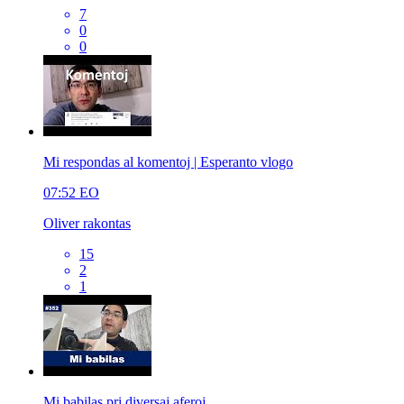
7
0
0
Mi respondas al komentoj | Esperanto vlogo
07:52
EO
Oliver rakontas
15
2
1
Mi babilas pri diversaj aferoj