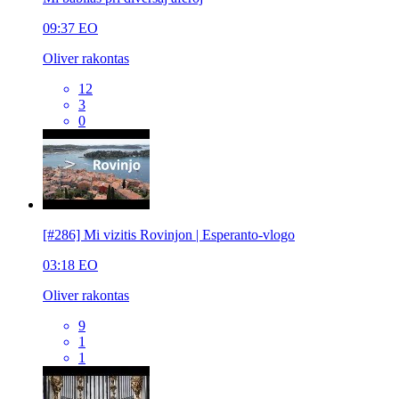
09:37
EO
Oliver rakontas
12
3
0
[#286] Mi vizitis Rovinjon | Esperanto-vlogo
03:18
EO
Oliver rakontas
9
1
1