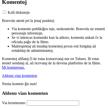
Komentoj
Kaŝi diskutojn
Bonvolu atenti pri la jenaj punktoj:
Via komento publikiĝos tuje, senkontrole. Bonvolu ne enmeti
personajn informojn.
Se vi intencas komuniki kun la aŭtoro, komentu ankaŭ ĉe la
oficiala paĝo de la filmo.
Malrespektaj aŭ insultaj komentoj povas esti forigitaj aŭ
redaktitaj de administrantoj.
Komentoj afiŝataj ĉi tie estas konservataj nur en Tubaro. Ili estas
neniel sendataj al, aŭ ricevataj de la devena platformo de la filmo.
Mi komprenas.
Aldonu vian komenton
Neniu kometo ĝis nun!
Aldonu vian komenton
Via kromnomo: