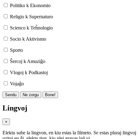
Politiko k Ekonomio
Religio k Supernaturo
Scienco k Teĥnologio
Socio k Aktivismo
Sporto
Ŝercoj k Amuziĝo
Vlogoj k Podkastoj
Vojaĝo
Sendu
Ne zorgu
Bone!
Lingvoj
×
Elektu sube la lingvon, en kiu estas la filmeto. Se estas pluraj lingvoj
uzitaj en ĝi, elektu tiun, kiu plej gravas laŭ vi.