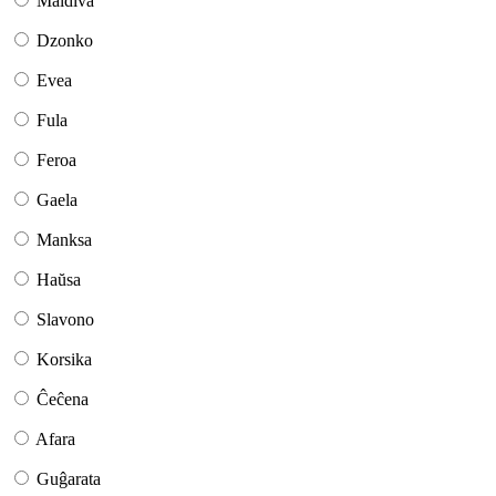
Maldiva
Dzonko
Evea
Fula
Feroa
Gaela
Manksa
Haŭsa
Slavono
Korsika
Ĉeĉena
Afara
Guĝarata