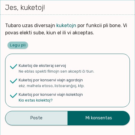
Iri




elektu
Jes, kuketoj!
Serĉi
Kolektoj
Proponu
Viaj
al
Filmo
tiun,
agord
la
kiu
enhavo
Tubaro uzas diversajn
kuketojn
por funkcii pli bone. Vi
Filozofio
plej
povas elekti sube, kiun el ili vi akceptas.
gravas
Kulturo k Historio
laŭ
Legu pli
vi.
Ĉefpaĝen
Lernado k Edukado
u
Ne
Kuketoj de eksteraj servoj
La
Lingvoj
Ne eblas spekti filmojn sen akcepti ĉi tiun.
ĉefa
✨ Rigardu
Aperu.net
por vidi liston
zorgu
Kuketoj por konservi viajn agordojn
de plej popularaj filmoj!
lingvo
Ludoj
ekz. malhela etoso, listoaranĝoj, ktp.
×
uzita
Kuketoj por konservi viajn kolektojn
en
Manĝoj k Kuirado
Kio estas kolektoj?
la
filmo:
Muziko
Bela Adiaŭ (Bella Ciao –
Naturo k Medio
Filtru