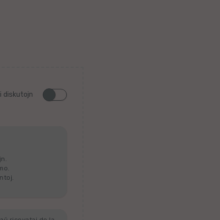
i diskutojn
jn.
lmo.
ntoj.
aŭ ricevataj de la