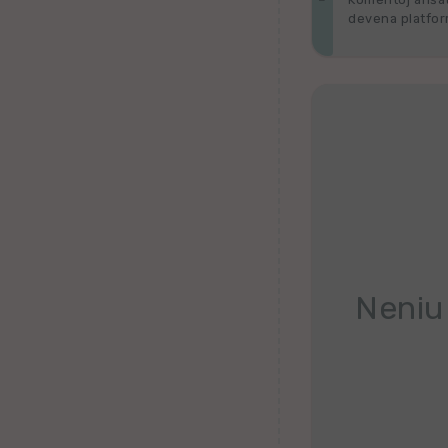
Belorusa
devena platform
Bretona
Finna
Kroata
Valona
Hebrea
Ganda
Neniu
Latva
Serba
Uzbeka