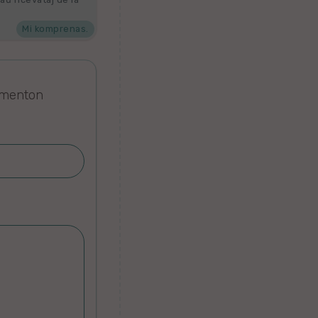
Mi komprenas.
omenton