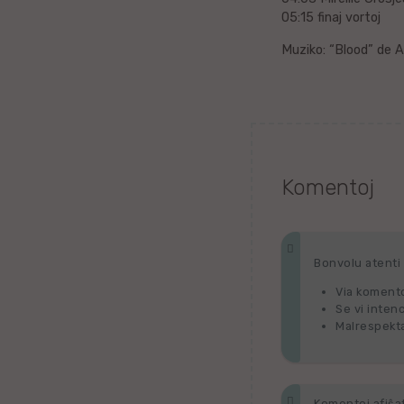
Bengala
05:15 finaj vortoj
Muziko: “Blood” de 
dk
Norvega
Bukmolo
Eŭska
Komentoj
Azerbajĝana
Gvarania
Bonvolu atenti p
Slovena
Via komento
Se vi inten
Norvega
Malrespekta
Kurda
Komentoj afiŝata