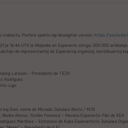
o mallaŭta. Prefere spektu lap libonigitan version:
https://youtu.be
21 je 16:46 UTK la Vikipedio en Esperanto atingis 300 000 artikolojn
 salutojn de reprezentantoj de Esperantaj organizoj, kontribuantoj kaj
erping Larsson – Prezidanto de TEJO
ez Rodríguez
nto-Ligo
r kaj Ĝoni, nome de Movado Junulara Skota / MJS
 Niurka Alonso, Yordán Fonseca – Havana Esperanto-Filio de KEA
odríguez Martínez – Estrarano de Kuba Esperantista Junulara Orga
ean “Mirejo” – Prezidanto de ILEI