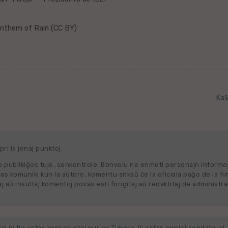
Anthem of Rain (CC BY)
Kaŝ
ri la jenaj punktoj:
 publikiĝos tuje, senkontrole. Bonvolu ne enmeti personajn informo
cas komuniki kun la aŭtoro, komentu ankaŭ ĉe la oficiala paĝo de la fi
j aŭ insultaj komentoj povas esti forigitaj aŭ redaktitaj de administra
j ĉi tie estas konservataj nur en Tubaro. Ili estas neniel sendataj al, 