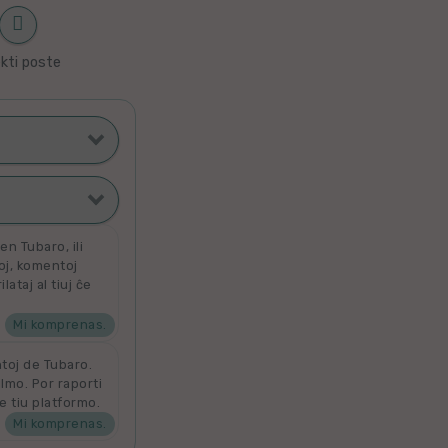
kti poste
ti poste
filmoj
n Tubaro, ili
toj, komentoj
ataj al tiuj ĉe
ta
 por aldoni la
denove por
Mi komprenas.
ntoj de Tubaro.
ilmo. Por raporti
e tiu platformo.
Mi komprenas.