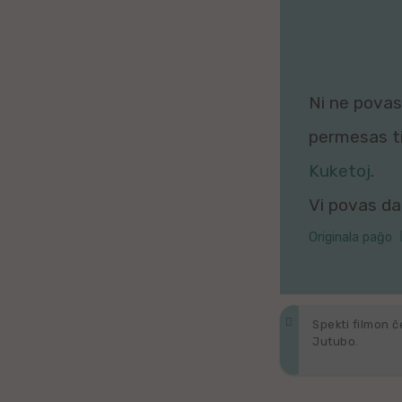
Galega
Hungara
Ni ne povas 
Malaja
permesas tio
Nederlanda
Kuketoj
.
Interlingvao
Vi povas daŭ
Ĉeĥa
Originala paĝo
zx
Araba
Spekti filmon ĉ
Jutubo.
Java