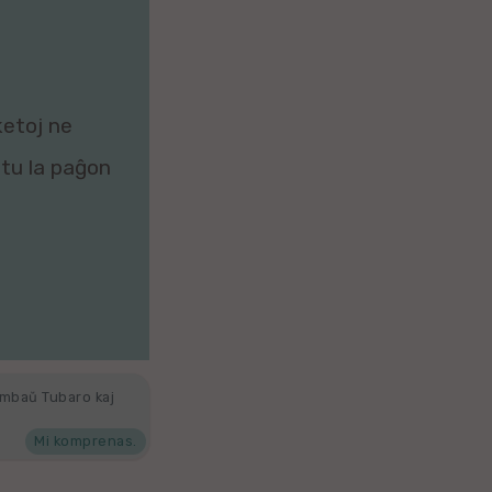
ketoj ne
zitu la paĝon
ambaŭ Tubaro kaj
Mi komprenas.