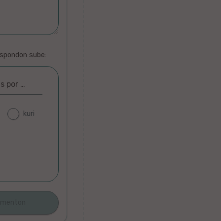
espondon sube:
as por …
kuri