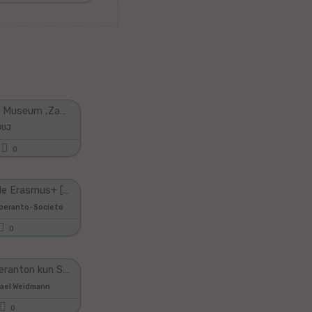
Esperanto Museum ,Zaozhuang University-China || My first vlog || SHOJIB_SHABUJ
BUJ
0
Projektoj de Erasmus+ [EO/PL]
speranto-Societo
0
Lernu Esperanton kun Superhundo! - Leciono 25
hael Weidmann
0