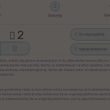
i
Spe
Diskonigi
2
En miaj kolektoj

Malŝati
Filmoj por spek
Signali problemon
Miaj plejŝatataj 
ŝato, ankaŭ viaj ĝenro-proponoj por ĉi tiu afiŝo estas konservita nur e
Spamaĵo
ataj ekster niaj serviloj. Simile, la statistikoj pri la afiŝo (spektoj, ŝa
liaj atribuoj, ekzemple ĝenroj, venas de Tubaro mem. Ili neniel estas ril
Maltaŭga aŭ Nerila
Alklaku kolekton
platformo.
Ne plu disponebla
filmon. Alklaku 
forigi.
Renovigenda
 pri problemoj rilate ĉi tiun afiŝon estos sendataj nur al la administra
o neniel estas rilata al ebla simila eco ĉe la originala platformo de la f
 la administrantoj de la originala platformo, uzu la raportofunkcion ĉ