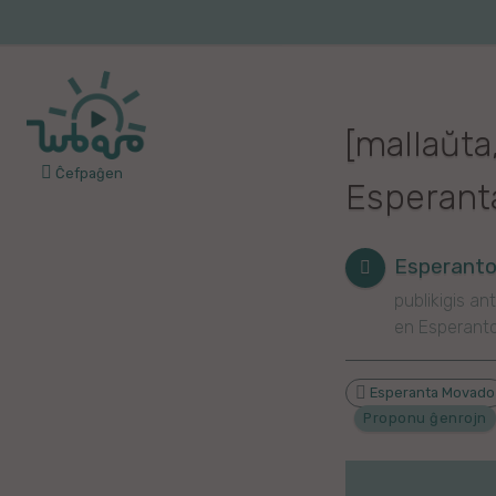
Iri
al
Korea
Vojaĝo
la
enhavo
Franca
[mallaŭta
Itala
Ĉefpaĝen
Esperanta
Pola
Germana
Esperanto 
publikigis ant
Turka
en Esperant
Indonezia
Esperanta Movado
Persa
Proponu ĝenrojn
Ĉina