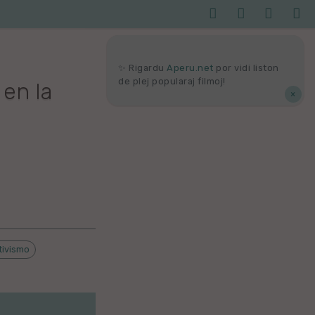




Serĉi
Kolektoj
Proponu
Viaj
agor
✨ Rigardu
Aperu.net
por vidi liston
de plej popularaj filmoj!
 en la
×
tivismo