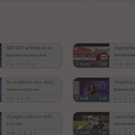
ĉi
tiun
kampon,
se
vi
vidas
ĝin;)!
300 000 artikoloj en la Esperanta Vikipedio
Esperanto kaj Libera Scio
SHOJIB SHA
12:48
EO
4
1
0
13
1
Ĉu vi elektos ĉina-eksterlandan edukan kunlaboron?
Comment with Lucia
Bjalistoka E
31:18
EO
9
1
1
3
1
Vi pagas sciencon KVARFOJE
D-ro Loĉjo
Dietrich Mic
01:04
EO
20
4
0
3
0