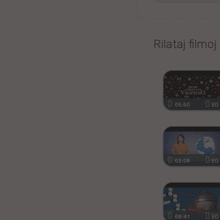
Kanura
Afrikansa
Rilataj filmoj
Fiĝia
Mongola
Ajmara
05:50
EO
Bislamo
Tamila
02:08
EO
Somala
Estona
08:41
EO