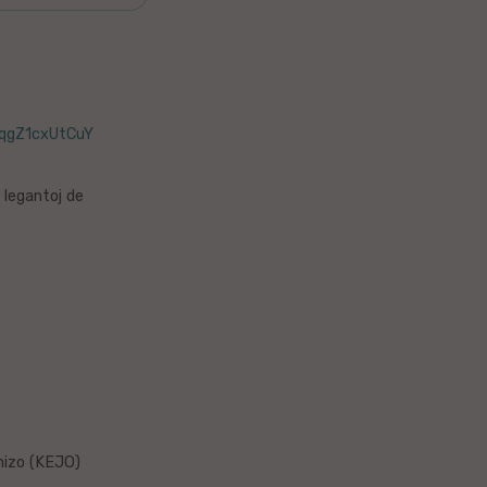
/qgZ1cxUtCuY
.
 legantoj de
nizo (KEJO)