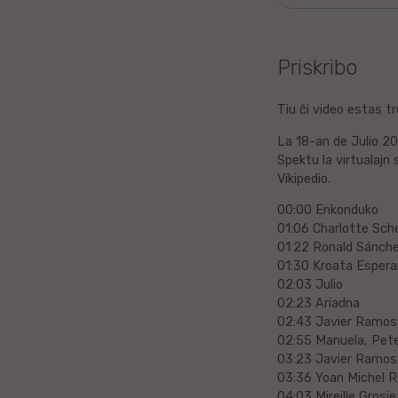
Litova
Priskribo
Urduo
Tiu ĉi video estas tr
Dana
La 18-an de Julio 20
Abĥaza
Spektu la virtualajn
Vikipedio.
Vjetnama
00:00 Enkonduko
01:06 Charlotte Sch
Frisa
01:22 Ronald Sánch
01:30 Kroata Espera
02:03 Julio
Albana
02:23 Ariadna
02:43 Javier Ramos
Hinda
02:55 Manuela, Pete
03:23 Javier Ramos,
Asama
03:36 Yoan Michel R
04:03 Mireille Grosj