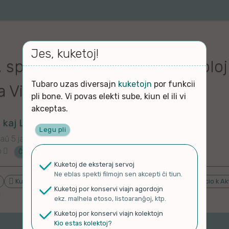
Jes, kuketoj!
, spektu alian] 300 000 artikoloj
Tubaro uzas diversajn
kuketojn
por funkcii
 Vikipedio
pli bone. Vi povas elekti sube, kiun el ili vi
akceptas.
kaj Libera Scio
Legu pli
aŭ 5 jaroj
o
Ĉu ne?
Kuketoj de eksteraj servoj
Ne eblas spekti filmojn sen akcepti ĉi tiun.
Kulturo k Historio
Lernado k Edukado
Novaĵo
Socio k Ak
Kuketoj por konservi viajn agordojn
ekz. malhela etoso, listoaranĝoj, ktp.
Kuketoj por konservi viajn kolektojn
Kio estas kolektoj?