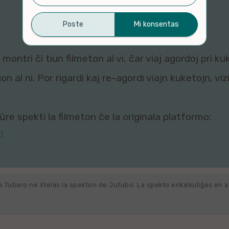
montri ĉi tiun filmeton al vi, ĉar viaj agordoj pri ku
n al ni. Por rigardi kaj re-agordi viajn kuketojn, vi
re spekti la filmeton ĉe la originala platformo:
e Tubaro ne ŝtelas la spekton de Jutubo. La spekto enkalkuliĝas en 