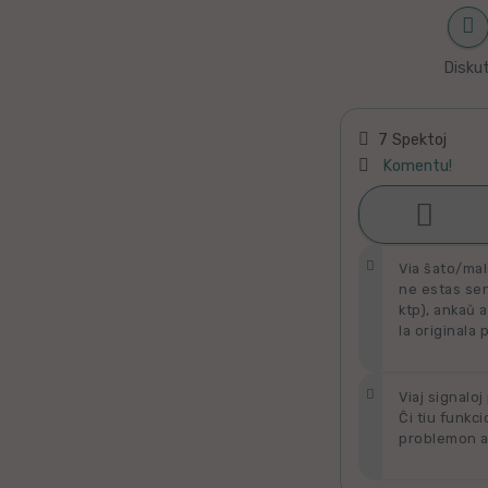
Latino
Ukraina
Diskut
Taja
7 Spektoj
Kataluna
Komentu!

Ŝati
Greka
Rumana
Via ŝato/mal
ne estas send
ktp), ankaŭ a
Sveda
la originala 
Bulgara
Viaj signaloj
Ĉi tiu funkci
Slovaka
problemon al
Bosna