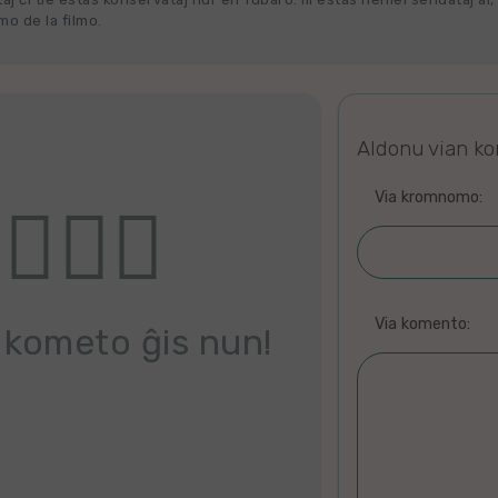
o de la filmo.
Aldonu vian k
Via kromnomo:
Via komento:
 kometo ĝis nun!