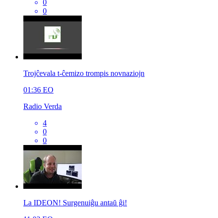
0
0
Trojĉevala t-ĉemizo trompis novnaziojn
01:36
EO
Radio Verda
4
0
0
La IDEON! Surgenuiĝu antaŭ ĝi!