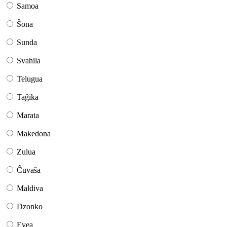
Samoa
Ŝona
Sunda
Svahila
Telugua
Taĝika
Marata
Makedona
Zulua
Ĉuvaŝa
Maldiva
Dzonko
Evea