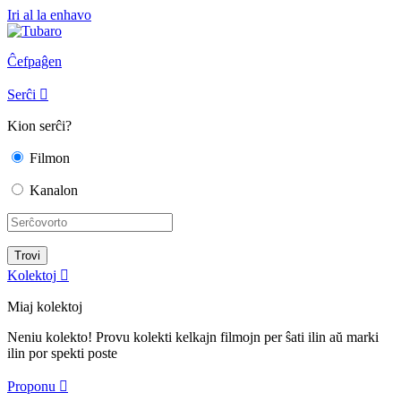
Iri al la enhavo
Ĉefpaĝen
Serĉi

Kion serĉi?
Filmon
Kanalon
Kolektoj

Miaj kolektoj
Neniu kolekto! Provu kolekti kelkajn filmojn per ŝati ilin aŭ marki
ilin por spekti poste
Proponu
