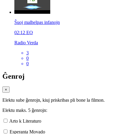
Ŝuoj malhelpas infanojn
02:12
EO
Radio Verda
3
0
0
Ĝenroj
×
Elektu sube ĝenrojn, kiuj priskribas pli bone la filmon.
Elektu maks. 5 ĝenrojn:
Arto k Literaturo
Esperanta Movado