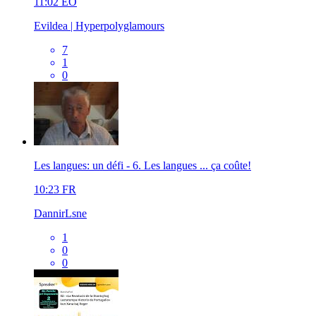
11:02
EO
Evildea | Hyperpolyglamours
7
1
0
Les langues: un défi - 6. Les langues ... ça coûte!
10:23
FR
DannirLsne
1
0
0