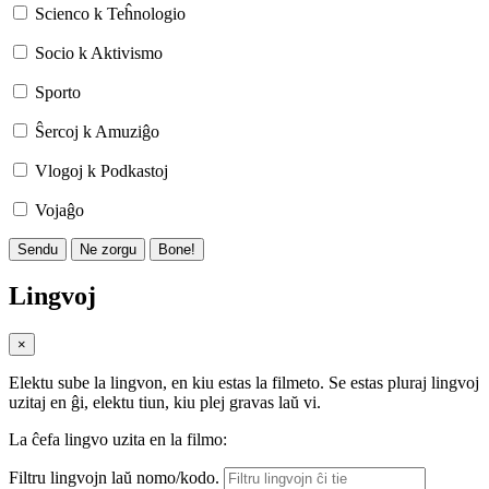
Scienco k Teĥnologio
Socio k Aktivismo
Sporto
Ŝercoj k Amuziĝo
Vlogoj k Podkastoj
Vojaĝo
Sendu
Ne zorgu
Bone!
Lingvoj
×
Elektu sube la lingvon, en kiu estas la filmeto. Se estas pluraj lingvoj
uzitaj en ĝi, elektu tiun, kiu plej gravas laŭ vi.
La ĉefa lingvo uzita en la filmo:
Filtru lingvojn laŭ nomo/kodo.