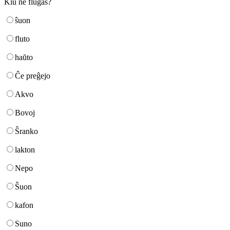
Kiu ne flugas?
ŝuon
fluto
haŭto
Ĉe preĝejo
Akvo
Bovoj
Ŝranko
lakton
Nepo
Ŝuon
kafon
Suno