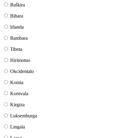
Baŝkira
Bihara
Irlanda
Bambara
Tibeta
Hirimotuo
Okcidentalo
Komia
Kornvala
Kirgiza
Luksemburga
Lingala
Laosa