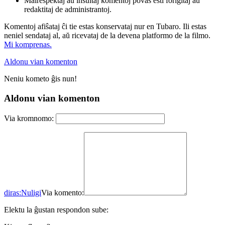
Malrespektaj aŭ insultaj komentoj povas esti forigitaj aŭ
redaktitaj de administrantoj.
Komentoj afiŝataj ĉi tie estas konservataj nur en Tubaro. Ili estas
neniel sendataj al, aŭ ricevataj de la devena platformo de la filmo.
Mi komprenas.
Aldonu vian komenton
Neniu kometo ĝis nun!
Aldonu vian komenton
Via kromnomo:
diras:
Nuligi
Via komento:
Elektu la ĝustan respondon sube: