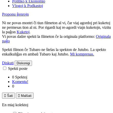
Politiko k Ekonomio
Vlogoj k Podkastoj
Proponu ĝenrojn
Ni ne povas montri ĉi tiun filmeton al vi, ĉar viaj agordoj pri kuketoj
ne permesas tion al ni. Por rigardi kaj re-agordi viajn kuketojn, vizitu
la paĝon
Kuketoj
.
Vi povas daŭre spekti la filmeton ĉe la originala platformo:
Originala
paĝo
Spekti filmon ĉe Tubaro ne ŝtelas la spekton de Jutubo. La spekto
enkalkuliĝas en ambaŭ Tubaro kaj Jutubo.
Mi komprenas.
Diskuti
Diskonigi
Spekti poste
0 Spektoj
Komentu!
0

Ŝati

Malŝati
En miaj kolektoj