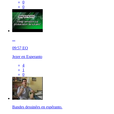
0
0
...
09:57
EO
Jezer en Esperanto
4
1
0
Bandes dessinées en espéranto.