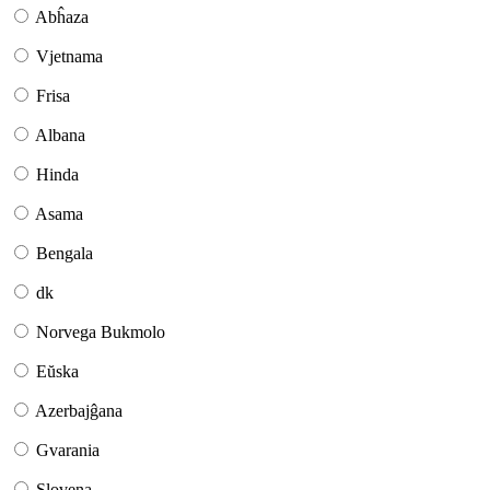
Abĥaza
Vjetnama
Frisa
Albana
Hinda
Asama
Bengala
dk
Norvega Bukmolo
Eŭska
Azerbajĝana
Gvarania
Slovena