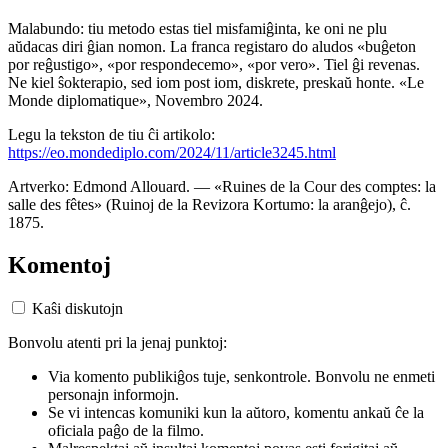
Malabundo: tiu metodo estas tiel misfamiĝinta, ke oni ne plu
aŭdacas diri ĝian nomon. La franca registaro do aludos «buĝeton
por reĝustigo», «por respondecemo», «por vero». Tiel ĝi revenas.
Ne kiel ŝokterapio, sed iom post iom, diskrete, preskaŭ honte. «Le
Monde diplomatique», Novembro 2024.
Legu la tekston de tiu ĉi artikolo:
https://eo.mondediplo.com/2024/11/article3245.html
Artverko: Edmond Allouard. — «Ruines de la Cour des comptes: la
salle des fêtes» (Ruinoj de la Revizora Kortumo: la aranĝejo), ĉ.
1875.
Komentoj
Kaŝi diskutojn
Bonvolu atenti pri la jenaj punktoj:
Via komento publikiĝos tuje, senkontrole. Bonvolu ne enmeti
personajn informojn.
Se vi intencas komuniki kun la aŭtoro, komentu ankaŭ ĉe la
oficiala paĝo de la filmo.