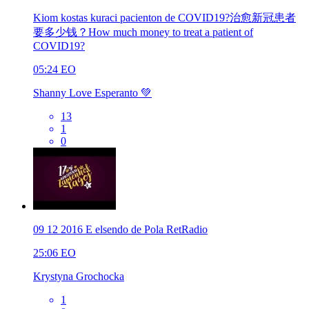
Kiom kostas kuraci pacienton de COVID19?治愈新冠患者
要多少钱？How much money to treat a patient of
COVID19?
05:24
EO
Shanny Love Esperanto 💚
13
1
0
09 12 2016 E elsendo de Pola RetRadio
25:06
EO
Krystyna Grochocka
1