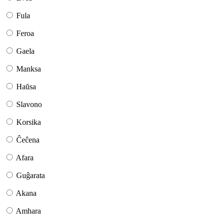
Fula
Feroa
Gaela
Manksa
Haŭsa
Slavono
Korsika
Ĉeĉena
Afara
Guĝarata
Akana
Amhara