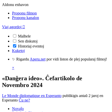
Aldonu enhavon
Proponu filmon
Proponu kanalon
Viaj agordoj

Malhele
Sen diskutoj
Historiaj eventoj
Kuketoj
✨ Rigardu
Aperu.net
por vidi liston de plej popularaj filmoj!
×
«Danĝera ideo». Ĉefartikolo de
Novembro 2024
Le Monde diplomatique en Esperanto
publikigis antaŭ 2 jaroj
en
Esperanto
Ĉu ne?
Novaĵo