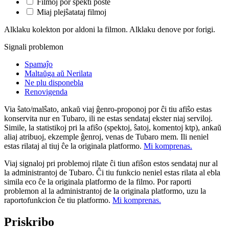
Filmoj por spekti poste
Miaj plejŝatataj filmoj
Alklaku kolekton por aldoni la filmon. Alklaku denove por forigi.
Signali problemon
Spamaĵo
Maltaŭga aŭ Nerilata
Ne plu disponebla
Renovigenda
Via ŝato/malŝato, ankaŭ viaj ĝenro-proponoj por ĉi tiu afiŝo estas
konservita nur en Tubaro, ili ne estas sendataj ekster niaj serviloj.
Simile, la statistikoj pri la afiŝo (spektoj, ŝatoj, komentoj ktp), ankaŭ
aliaj atribuoj, ekzemple ĝenroj, venas de Tubaro mem. Ili neniel
estas rilataj al tiuj ĉe la originala platformo.
Mi komprenas.
Viaj signaloj pri problemoj rilate ĉi tiun afiŝon estos sendataj nur al
la administrantoj de Tubaro. Ĉi tiu funkcio neniel estas rilata al ebla
simila eco ĉe la originala platformo de la filmo. Por raporti
problemon al la administrantoj de la originala platformo, uzu la
raportofunkcion ĉe tiu platformo.
Mi komprenas.
Priskribo