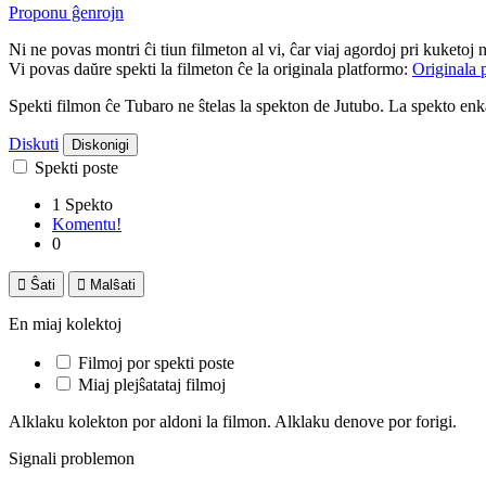
Proponu ĝenrojn
Ni ne povas montri ĉi tiun filmeton al vi, ĉar viaj agordoj pri kuketoj 
Vi povas daŭre spekti la filmeton ĉe la originala platformo:
Originala 
Spekti filmon ĉe Tubaro ne ŝtelas la spekton de Jutubo. La spekto e
Diskuti
Diskonigi
Spekti poste
1 Spekto
Komentu!
0

Ŝati

Malŝati
En miaj kolektoj
Filmoj por spekti poste
Miaj plejŝatataj filmoj
Alklaku kolekton por aldoni la filmon. Alklaku denove por forigi.
Signali problemon