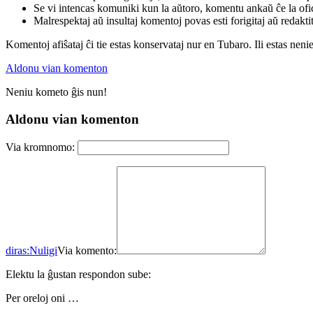
Se vi intencas komuniki kun la aŭtoro, komentu ankaŭ ĉe la ofic
Malrespektaj aŭ insultaj komentoj povas esti forigitaj aŭ redakti
Komentoj afiŝataj ĉi tie estas konservataj nur en Tubaro. Ili estas neni
Aldonu vian komenton
Neniu kometo ĝis nun!
Aldonu vian komenton
Via kromnomo:
diras:
Nuligi
Via komento:
Elektu la ĝustan respondon sube:
Per oreloj oni …