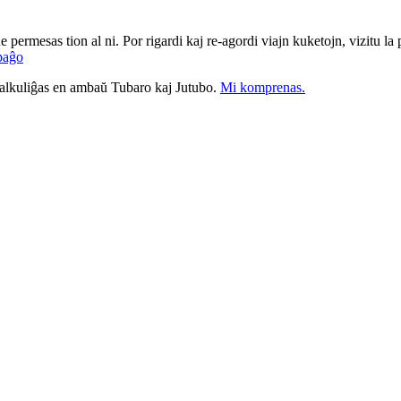
ne permesas tion al ni. Por rigardi kaj re-agordi viajn kuketojn, vizitu l
paĝo
nkalkuliĝas en ambaŭ Tubaro kaj Jutubo.
Mi komprenas.