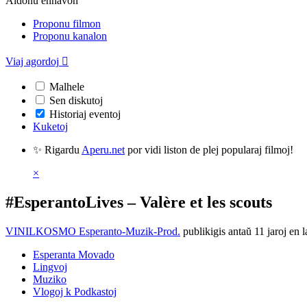
Aldonu enhavon
Proponu filmon
Proponu kanalon
Viaj agordoj

Malhele
Sen diskutoj
Historiaj eventoj
Kuketoj
✨ Rigardu
Aperu.net
por vidi liston de plej popularaj filmoj!
×
#EsperantoLives – Valère et les scouts
VINILKOSMO Esperanto-Muzik-Prod.
publikigis antaŭ 11 jaroj
en l
Esperanta Movado
Lingvoj
Muziko
Vlogoj k Podkastoj