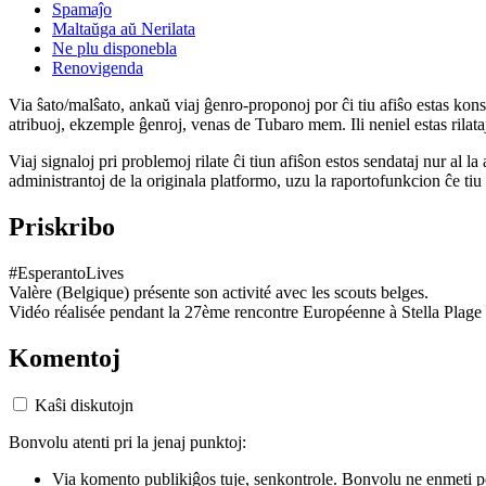
Spamaĵo
Maltaŭga aŭ Nerilata
Ne plu disponebla
Renovigenda
Via ŝato/malŝato, ankaŭ viaj ĝenro-proponoj por ĉi tiu afiŝo estas konserv
atribuoj, ekzemple ĝenroj, venas de Tubaro mem. Ili neniel estas rilataj
Viaj signaloj pri problemoj rilate ĉi tiun afiŝon estos sendataj nur al l
administrantoj de la originala platformo, uzu la raportofunkcion ĉe ti
Priskribo
#EsperantoLives
Valère (Belgique) présente son activité avec les scouts belges.
Vidéo réalisée pendant la 27ème rencontre Européenne à Stella Plage
Komentoj
Kaŝi diskutojn
Bonvolu atenti pri la jenaj punktoj:
Via komento publikiĝos tuje, senkontrole. Bonvolu ne enmeti p