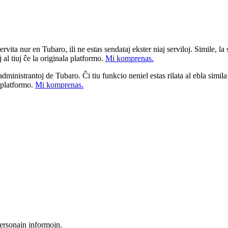
ita nur en Tubaro, ili ne estas sendataj ekster niaj serviloj. Simile, la st
 al tiuj ĉe la originala platformo.
Mi komprenas.
a administrantoj de Tubaro. Ĉi tiu funkcio neniel estas rilata al ebla simil
u platformo.
Mi komprenas.
ersonajn informojn.