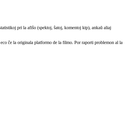
atistikoj pri la afiŝo (spektoj, ŝatoj, komentoj ktp), ankaŭ aliaj
a eco ĉe la originala platformo de la filmo. Por raporti problemon al la