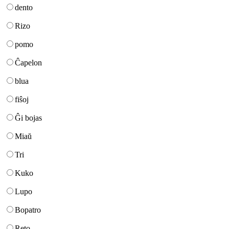
dento
Rizo
pomo
Ĉapelon
blua
fiŝoj
Ĝi bojas
Miaŭ
Tri
Kuko
Lupo
Bopatro
Reto