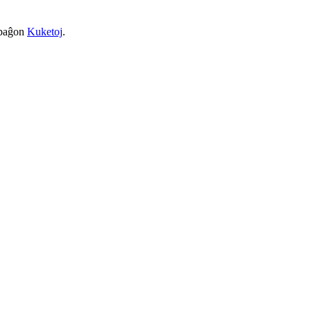
a paĝon
Kuketoj
.