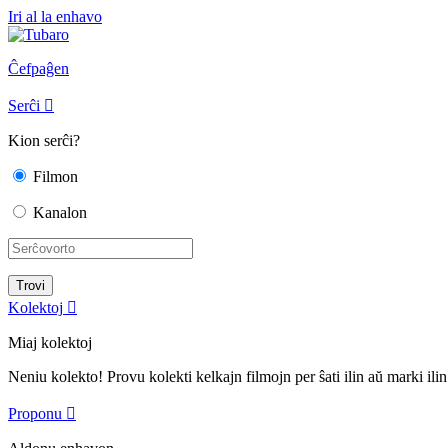
Iri al la enhavo
Ĉefpaĝen
Serĉi

Kion serĉi?
Filmon
Kanalon
Kolektoj

Miaj kolektoj
Neniu kolekto! Provu kolekti kelkajn filmojn per ŝati ilin aŭ marki ilin
Proponu
