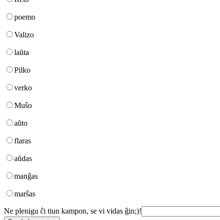
poemo
Valizo
laŭta
Pilko
verko
Muŝo
aŭto
flaras
aŭdas
manĝas
marŝas
Ne plenigu ĉi tiun kampon, se vi vidas ĝin;)!