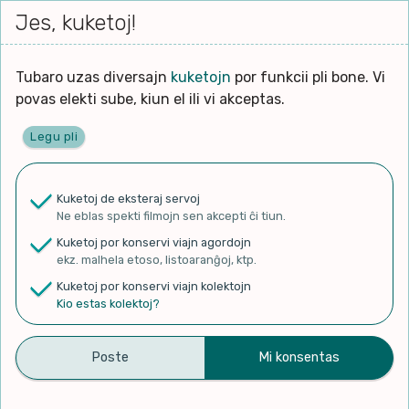
Iri




elektu
Jes, kuketoj!
Serĉi
Kolektoj
Proponu
Viaj
al
Filmo
tiun,
agor
la
kiu
enhavo
Tubaro uzas diversajn
kuketojn
por funkcii pli bone. Vi
Filozofio
plej
povas elekti sube, kiun el ili vi akceptas.
gravas
Kulturo k Historio
laŭ
Legu pli
vi.
Ĉefpaĝen
Lernado k Edukado
u
Ne
Kuketoj de eksteraj servoj
La
Lingvoj
Ne eblas spekti filmojn sen akcepti ĉi tiun.
ĉefa
✨ Rigardu
Aperu.net
por vidi liston
zorgu
Kuketoj por konservi viajn agordojn
de plej popularaj filmoj!
lingvo
Ludoj
ekz. malhela etoso, listoaranĝoj, ktp.
×
uzita
Kuketoj por konservi viajn kolektojn
en
Manĝoj k Kuirado
Kio estas kolektoj?
la
filmo:
Muziko
Viviga pluvet’ en Esperanto
Naturo k Medio
Filtru