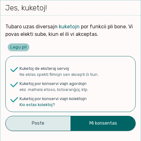
Iri




elektu
Jes, kuketoj!
Serĉi
Kolektoj
Proponu
Viaj
al
Filmo
tiun,
agord
la
kiu
enhavo
Tubaro uzas diversajn
kuketojn
por funkcii pli bone. Vi
Filozofio
plej
povas elekti sube, kiun el ili vi akceptas.
gravas
Kulturo k Historio
laŭ
Legu pli
vi.
Ĉefpaĝen
Lernado k Edukado
u
Ne
Kuketoj de eksteraj servoj
La
Lingvoj
Ne eblas spekti filmojn sen akcepti ĉi tiun.
ĉefa
✨ Rigardu
Aperu.net
por vidi liston
zorgu
Kuketoj por konservi viajn agordojn
de plej popularaj filmoj!
lingvo
Ludoj
ekz. malhela etoso, listoaranĝoj, ktp.
×
uzita
Kuketoj por konservi viajn kolektojn
en
Manĝoj k Kuirado
Kio estas kolektoj?
la
filmo:
Muziko
i.d.c – Felisedo de nokto
Naturo k Medio
Filtru