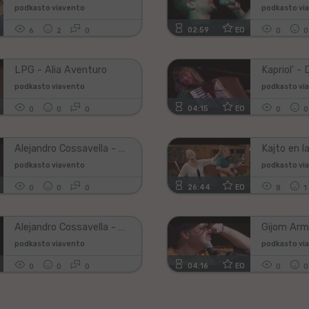
podkasto viavento
podkasto vi
02:59
EO
6
2
0
0
0
LPG - Alia Aventuro
Kapriol' -
podkasto viavento
podkasto vi
04:15
EO
0
0
0
0
0
Alejandro Cossavella - Hej
podkasto viavento
podkasto vi
26:44
EO
0
0
0
8
1
Alejandro Cossavella - Libera Kant'
podkasto viavento
podkasto vi
04:16
EO
0
0
0
0
0