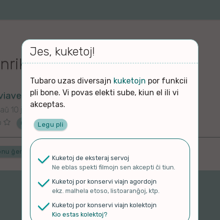
Jes, kuketoj!
nriksen – Sola
Tubaro uzas diversajn
kuketojn
por funkcii
pli bone. Vi povas elekti sube, kiun el ili vi
viavento
akceptas.
aŭ 10 jaroj
o
Ĉu ne?
Legu pli
onu ĝenrojn
Kuketoj de eksteraj servoj
Ne eblas spekti filmojn sen akcepti ĉi tiun.
Kuketoj por konservi viajn agordojn
ekz. malhela etoso, listoaranĝoj, ktp.
Kuketoj por konservi viajn kolektojn
Kio estas kolektoj?