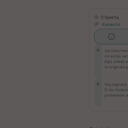
Latino
Ukraina
0 Spektoj
Komentu!
Taja

Ŝati
Kataluna
Via ŝato/mal
Greka
ne estas send
ktp), ankaŭ a
la originala 
Rumana
Sveda
Viaj signaloj
Ĉi tiu funkci
problemon al
Bulgara
Slovaka
Bosna