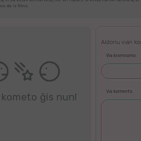
o de la filmo.
Aldonu vian k
Via kromnomo:
Via komento:
 kometo ĝis nun!