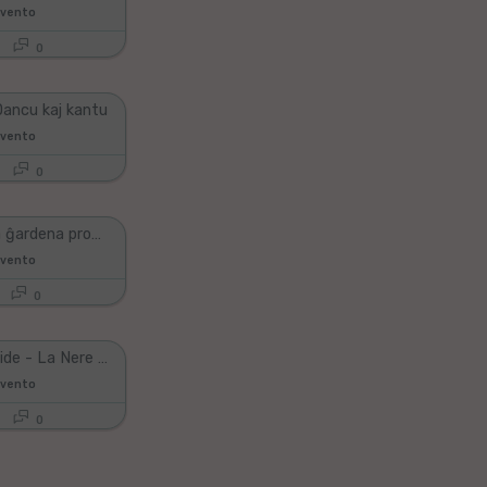
avento
0
 Dancu kaj kantu
avento
0
Kajto en la ĝardena provizora studio.
avento
0
Gijom Armide - La Nere Ojigeblulo
avento
0