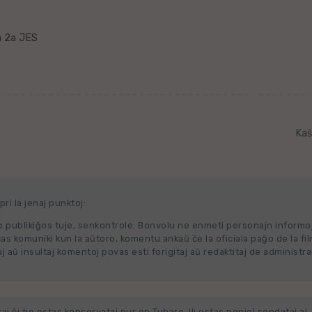
a 2a JES
Kaŝ
ri la jenaj punktoj:
 publikiĝos tuje, senkontrole. Bonvolu ne enmeti personajn informo
cas komuniki kun la aŭtoro, komentu ankaŭ ĉe la oficiala paĝo de la fi
j aŭ insultaj komentoj povas esti forigitaj aŭ redaktitaj de administra
j ĉi tie estas konservataj nur en Tubaro. Ili estas neniel sendataj al, 