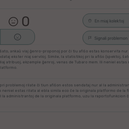
0
En miaj kolektoj

Malŝati
Filmoj por spek
Signali problemon
Miaj plejŝatataj 
ŝato, ankaŭ viaj ĝenro-proponoj por ĉi tiu afiŝo estas konservita nur e
Spamaĵo
ataj ekster niaj serviloj. Simile, la statistikoj pri la afiŝo (spektoj, ŝa
liaj atribuoj, ekzemple ĝenroj, venas de Tubaro mem. Ili neniel estas ril
Maltaŭga aŭ Neril
Alklaku kolekton
platformo.
filmon. Alklaku 
Ne plu disponebla
forigi.
Renovigenda
 pri problemoj rilate ĉi tiun afiŝon estos sendataj nur al la administra
o neniel estas rilata al ebla simila eco ĉe la originala platformo de la f
 la administrantoj de la originala platformo, uzu la raportofunkcion ĉ