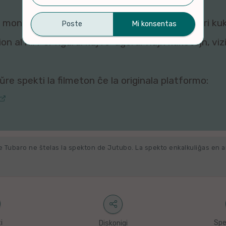
montri ĉi tiun filmeton al vi, ĉar viaj agordoj pri ku
n al ni. Por rigardi kaj re-agordi viajn kuketojn, vi
re spekti la filmeton ĉe la originala platformo:
e Tubaro ne ŝtelas la spekton de Jutubo. La spekto enkalkuliĝas en 
i
Spe
Diskonigi