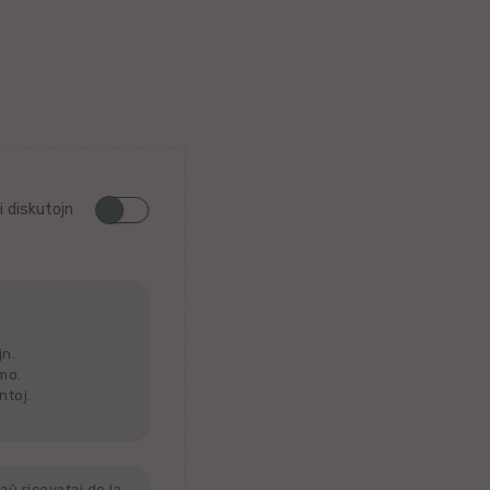
i diskutojn
jn.
lmo.
ntoj.
aŭ ricevataj de la