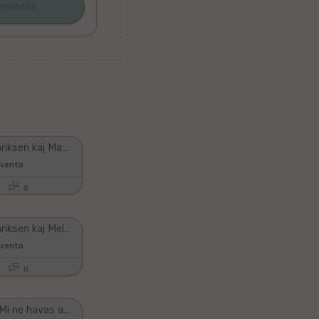
Kim J. Henriksen kaj Martin Wiese - Mola
avento
0
Kim J. Henriksen kaj Melono - Ooh oh ooh
avento
0
Platano - Mi ne havas amikon