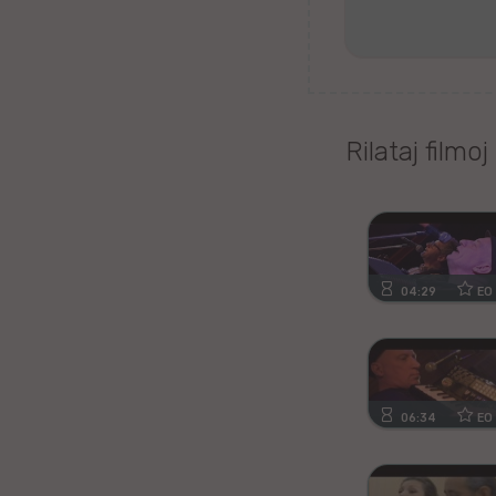
Tagaloga
Kazaĥa
iw
Rilataj filmoj
Malta
Kimra
04:29
EO
Ujgura
vr
Islanda
06:34
EO
Romanĉa