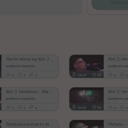
Ne
plenigu
ĉi
tiun
kampon,
se
vi
vidas
ĝin;)!
Martin Wiese kaj Kim J. Henriksen - Marie
podkasto viavento
podkasto vi
04:37
EO
0
0
0
0
0
Kim J. Henriksen - Alia mondo eblas
podkasto viavento
podkasto vi
10:02
EO
2
0
0
0
0
Ekskluziva koncerto de Ĵomart kaj Nataŝa - subtekstita