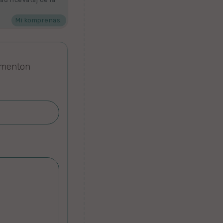
Mi komprenas.
omenton