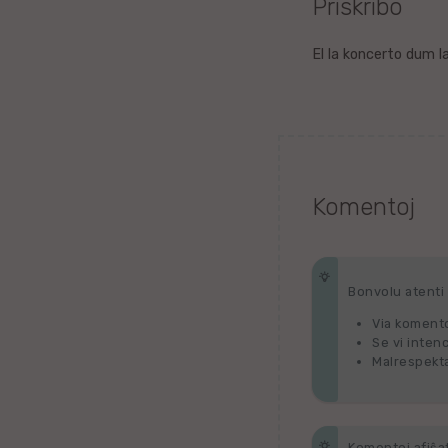
Priskribo
Litova
El la koncerto dum l
Urduo
Dana
Abĥaza
Komentoj
Vjetnama
Frisa
Bonvolu atenti p
Albana
Via komento
Se vi inten
Malrespekta
Hinda
Asama
Komentoj afiŝata