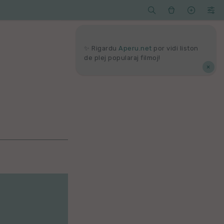




Serĉi
Kolektoj
Proponu
Viaj
agord
✨ Rigardu
Aperu.net
por vidi liston
de plej popularaj filmoj!
×