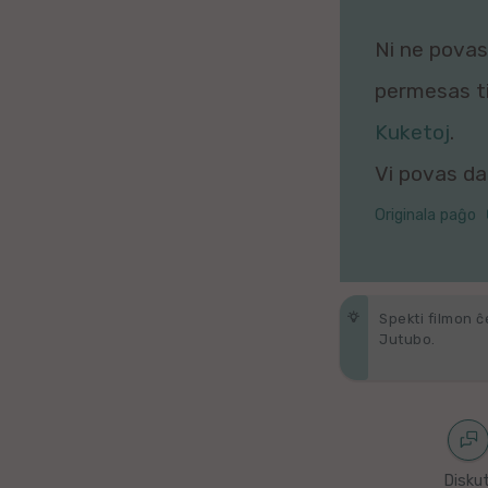
Galega
Ni ne povas 
Hungara
permesas tio
Malaja
Kuketoj
.
Vi povas daŭ
Nederlanda
Originala paĝo
Interlingvao
Ĉeĥa
Spekti filmon ĉ
zx
Jutubo.
Araba
Java
Diskut