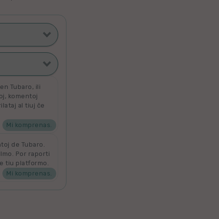
ti poste
filmoj
n Tubaro, ili
toj, komentoj
ataj al tiuj ĉe
ata
 por aldoni la
denove por
Mi komprenas.
ntoj de Tubaro.
ilmo. Por raporti
e tiu platformo.
Mi komprenas.