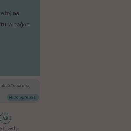
ketoj ne
zitu la paĝon
ambaŭ Tubaro kaj
Mi komprenas.
kti poste