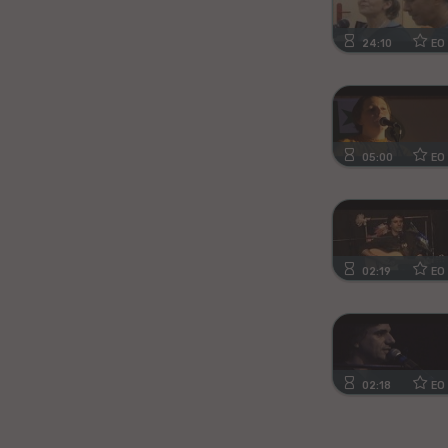
Kanura
24:10
EO
Afrikansa
Fiĝia
05:00
EO
Mongola
Ajmara
Bislamo
02:19
EO
Tamila
Somala
02:18
EO
Estona