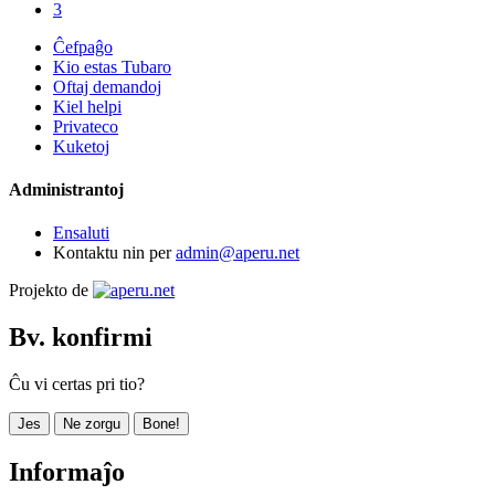
3
Ĉefpaĝo
Kio estas Tubaro
Oftaj demandoj
Kiel helpi
Privateco
Kuketoj
Administrantoj
Ensaluti
Kontaktu nin per
admin@aperu.net
Projekto de
Bv. konfirmi
Ĉu vi certas pri tio?
Jes
Ne zorgu
Bone!
Informaĵo