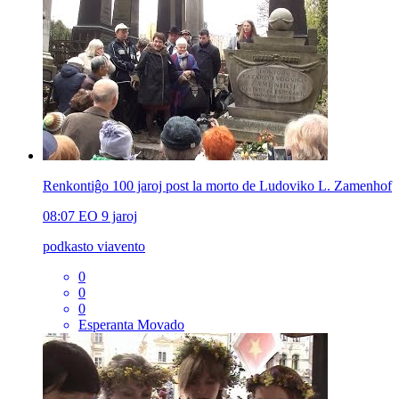
Renkontiĝo 100 jaroj post la morto de Ludoviko L. Zamenhof
08:07
EO
9 jaroj
podkasto viavento
0
0
0
Esperanta Movado