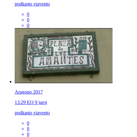
podkasto viavento
0
0
0
Aragono 2017
13:29
EO
9 jaroj
podkasto viavento
0
0
0