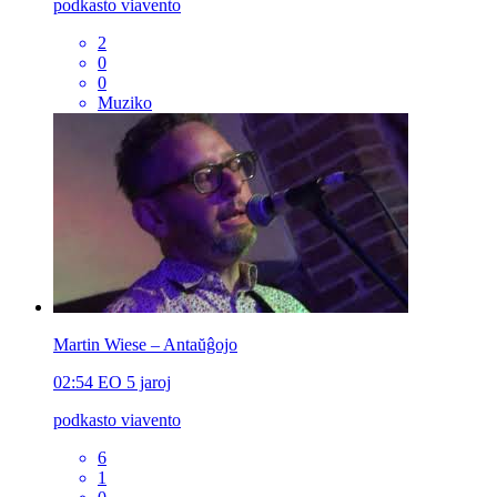
podkasto viavento
2
0
0
Muziko
Martin Wiese – Antaŭĝojo
02:54
EO
5 jaroj
podkasto viavento
6
1