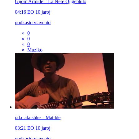
Gijom Armide – La Nere Ojigeblulo
04:16
EO
10 jaroj
podkasto viavento
0
0
0
Muziko
i.d.c akustike – Matilde
03:21
EO
10 jaroj
podkasto viavento