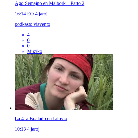
Ago-Semajno en Malbork – Parto 2
16:14
EO
4 jaroj
podkasto viavento
4
0
0
Muziko
La 41a Boatado en Litovio
10:13
4 jaroj