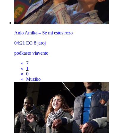
Anjo Amika – Se mi estus rozo
04:21
EO
8 jaroj
podkasto viavento
7
1
0
Muziko