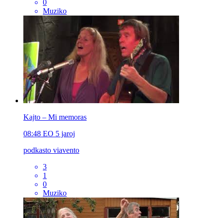
0
Muziko
Kajto – Mi memoras
08:48
EO
5 jaroj
podkasto viavento
3
1
0
Muziko