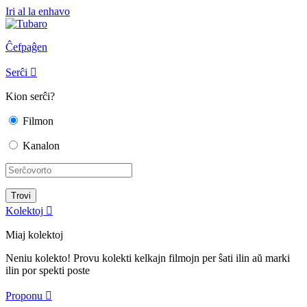
Iri al la enhavo
Ĉefpaĝen
Serĉi

Kion serĉi?
Filmon
Kanalon
Kolektoj

Miaj kolektoj
Neniu kolekto! Provu kolekti kelkajn filmojn per ŝati ilin aŭ marki
ilin por spekti poste
Proponu
