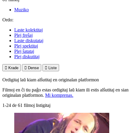
Muziko
Ordo:
Laste kolektitaj
Plej freŝaj
Laste diskutataj
Plej spektitaj
Plej ŝatataj
Plej diskutitaj

Krade

Dense

Liste
Ordigitaj laŭ kiam alŝutitaj en originalan platformon
Filmoj en ĉi tiu paĝo estas ordigitaj laŭ kiam ili estis alŝutitaj en sian
originalan platformon.
Mi komprenas.
1-24 de 61 filmoj listigitaj