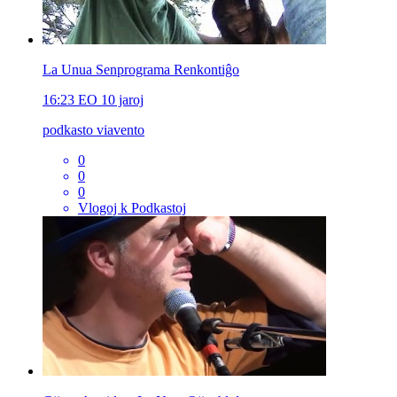
La Unua Senprograma Renkontiĝo
16:23
EO
10 jaroj
podkasto viavento
0
0
0
Vlogoj k Podkastoj