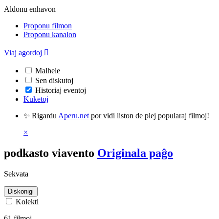
Aldonu enhavon
Proponu filmon
Proponu kanalon
Viaj agordoj

Malhele
Sen diskutoj
Historiaj eventoj
Kuketoj
✨ Rigardu
Aperu.net
por vidi liston de plej popularaj filmoj!
×
podkasto viavento
Originala paĝo
Sekvata
Diskonigi
Kolekti
61 filmoj