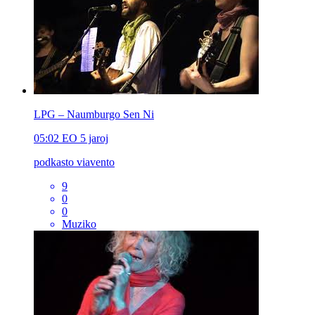
LPG – Naumburgo Sen Ni
05:02
EO
5 jaroj
podkasto viavento
9
0
0
Muziko