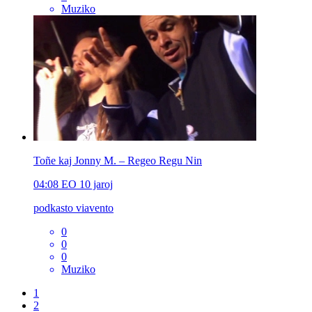
Muziko
Toñe kaj Jonny M. – Regeo Regu Nin
04:08
EO
10 jaroj
podkasto viavento
0
0
0
Muziko
1
2