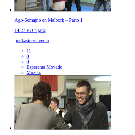
Ago-Semajno en Malbork – Parto 1
14:27
EO
4 jaroj
podkasto viavento
11
0
0
Esperanta Movado
Muziko