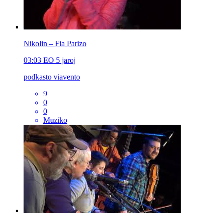
Nikolin – Fia Parizo
03:03
EO
5 jaroj
podkasto viavento
9
0
0
Muziko