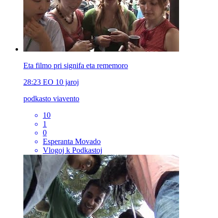
Eta filmo pri signifa eta rememoro
28:23
EO
10 jaroj
podkasto viavento
10
1
0
Esperanta Movado
Vlogoj k Podkastoj