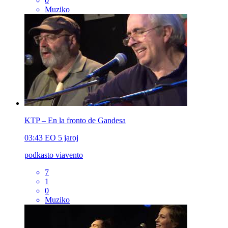
0
Muziko
KTP – En la fronto de Gandesa
03:43
EO
5 jaroj
podkasto viavento
7
1
0
Muziko