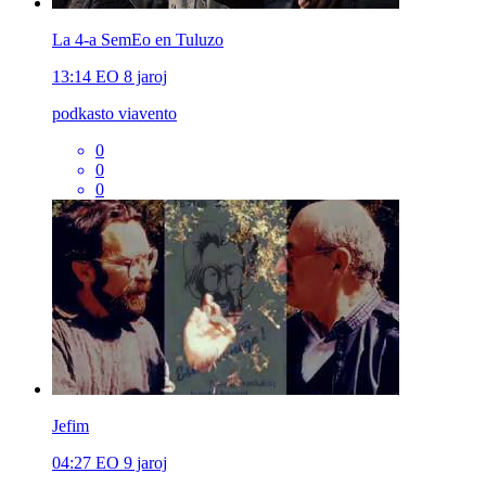
La 4-a SemEo en Tuluzo
13:14
EO
8 jaroj
podkasto viavento
0
0
0
Jefim
04:27
EO
9 jaroj