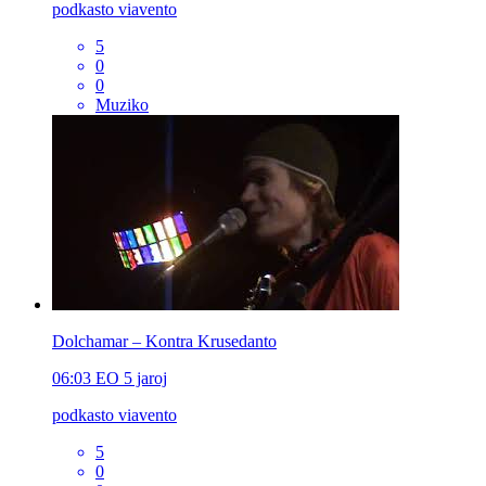
podkasto viavento
5
0
0
Muziko
Dolchamar – Kontra Krusedanto
06:03
EO
5 jaroj
podkasto viavento
5
0