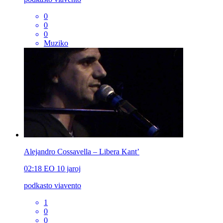
0
0
0
Muziko
Alejandro Cossavella – Libera Kant’
02:18
EO
10 jaroj
podkasto viavento
1
0
0