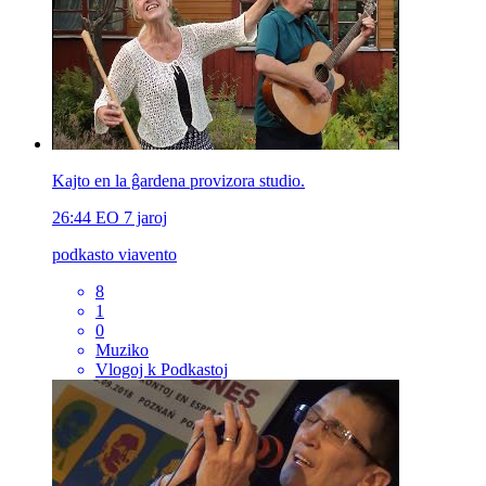
Kajto en la ĝardena provizora studio.
26:44
EO
7 jaroj
podkasto viavento
8
1
0
Muziko
Vlogoj k Podkastoj