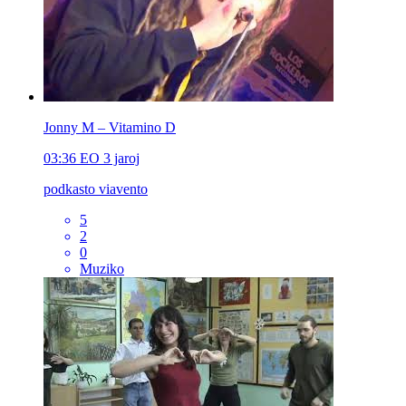
Jonny M – Vitamino D
03:36
EO
3 jaroj
podkasto viavento
5
2
0
Muziko