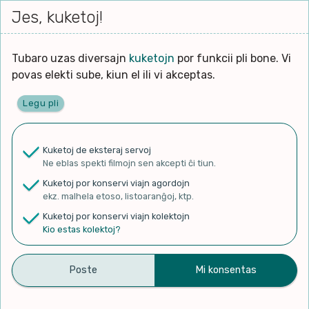
Iri




elektu
Jes, kuketoj!
Serĉi
Kolektoj
Proponu
Viaj
al
Filmo
tiun,
agor
la
kiu
enhavo
Tubaro uzas diversajn
kuketojn
por funkcii pli bone. Vi
Filozofio
plej
Ĉefpaĝen
povas elekti sube, kiun el ili vi akceptas.
gravas
Kulturo k Historio
laŭ
Legu pli
vi.
Lernado k Edukado
✨ Rigardu
Aperu.net
por vidi liston
de plej popularaj filmoj!
u
Ne
Kuketoj de eksteraj servoj
×
La
Lingvoj
Ne eblas spekti filmojn sen akcepti ĉi tiun.
ĉefa
zorgu
Kuketoj por konservi viajn agordojn
lingvo
Ludoj
ekz. malhela etoso, listoaranĝoj, ktp.
uzita
Kuketoj por konservi viajn kolektojn
en
Manĝoj k Kuirado
Kio estas kolektoj?
11 decembro 1999 – Filmo
la
filmo:
Muziko
por La Usona Bona Film-
Naturo k Medio
Festivalo
Filtru